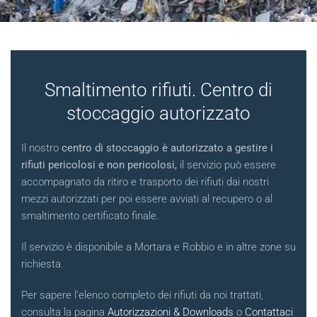
Smaltimento rifiuti. Centro di
stoccaggio autorizzato
Il nostro
centro di stoccaggio è autorizzato a gestire i
rifiuti pericolosi e non pericolosi,
il servizio può essere
accompagnato da ritiro e trasporto dei rifiuti dai nostri
mezzi autorizzati per poi essere avviati al recupero o al
smaltimento certificato finale.
Il servizio è disponibile a Mortara e Robbio e in altre zone su
richiesta.
Per sapere l'elenco completo dei rifiuti da noi trattati,
consulta la pagina
Autorizzazioni & Downloads
o
Contattaci