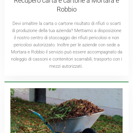
Recupero carta e cartone a Mortara e
Robbio
Devi smaltire la carta o cartone risultato di rifiuti o scarti
di produzione della tua azienda? Mettiamo a disposizione
il nostro centro di stoccaggio dei rifiuti pericolosi e non
pericolosi autorizzato. Inoltre per le aziende con sede a
Mortara e Robbio il servizio può essere accompagnato da
noleggio di cassoni e contenitori scarrabili, trasporto con i
mezzi autorizzati.