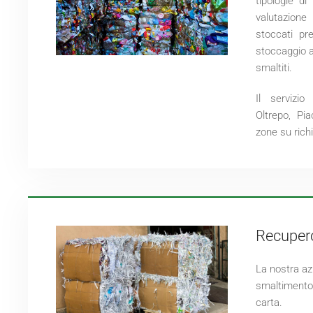
tipologie di
valutazion
stoccati pr
stoccaggio a
smaltiti.
Il servizio
Oltrepo, Pia
zone su rich
Recupero
La nostra az
smaltimento 
carta.