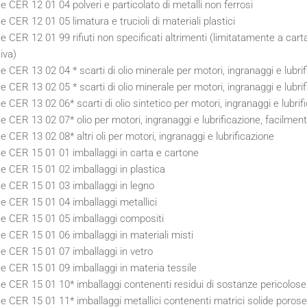
e CER 12 01 04 polveri e particolato di metalli non ferrosi
e CER 12 01 05 limatura e trucioli di materiali plastici
e CER 12 01 99 rifiuti non specificati altrimenti (limitatamente a cart
iva)
e CER 13 02 04 * scarti di olio minerale per motori, ingranaggi e lubrif
e CER 13 02 05 * scarti di olio minerale per motori, ingranaggi e lubrif
e CER 13 02 06* scarti di olio sintetico per motori, ingranaggi e lubrif
e CER 13 02 07* olio per motori, ingranaggi e lubrificazione, facilmen
e CER 13 02 08* altri oli per motori, ingranaggi e lubrificazione
e CER 15 01 01 imballaggi in carta e cartone
e CER 15 01 02 imballaggi in plastica
e CER 15 01 03 imballaggi in legno
e CER 15 01 04 imballaggi metallici
e CER 15 01 05 imballaggi compositi
e CER 15 01 06 imballaggi in materiali misti
e CER 15 01 07 imballaggi in vetro
e CER 15 01 09 imballaggi in materia tessile
e CER 15 01 10* imballaggi contenenti residui di sostanze pericolose
e CER 15 01 11* imballaggi metallici contenenti matrici solide porose