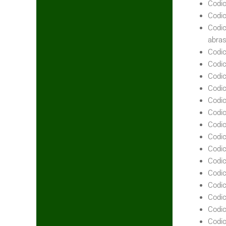
Codic
Codic
Codic
abras
Codic
Codic
Codic
Codic
Codic
Codic
Codic
Codic
Codic
Codic
Codic
Codic
Codic
Codic
Codic