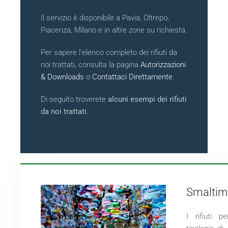
Il servizio è disponibile a Pavia, Oltrepo,
Piacenza, Milano e in altre zone su richiesta.
Per sapere l'elenco completo dei rifiuti da
noi trattati, consulta la pagina
Autorizzazioni
& Downloads
o
Contattaci Direttamente
.
Di seguito troverete
alcuni esempi dei rifiuti
da noi trattati.
Smaltime
I rifiuti p