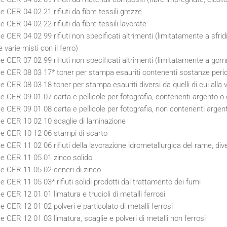
e CER 04 02 21 rifiuti da fibre tessili grezze
e CER 04 02 22 rifiuti da fibre tessili lavorate
e CER 04 02 99 rifiuti non specificati altrimenti (limitatamente a sfridi
 varie misti con il ferro)
e CER 07 02 99 rifiuti non specificati altrimenti (limitatamente a go
e CER 08 03 17* toner per stampa esauriti contenenti sostanze peri
e CER 08 03 18 toner per stampa esauriti diversi da quelli di cui alla
e CER 09 01 07 carta e pellicole per fotografia, contenenti argento o
e CER 09 01 08 carta e pellicole per fotografia, non contenenti argen
e CER 10 02 10 scaglie di laminazione
e CER 10 12 06 stampi di scarto
e CER 11 02 06 rifiuti della lavorazione idrometallurgica del rame, dive
e CER 11 05 01 zinco solido
e CER 11 05 02 ceneri di zinco
e CER 11 05 03* rifiuti solidi prodotti dal trattamento dei fumi
e CER 12 01 01 limatura e trucioli di metalli ferrosi
e CER 12 01 02 polveri e particolato di metalli ferrosi
e CER 12 01 03 limatura, scaglie e polveri di metalli non ferrosi