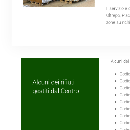
Il servizio è 
Oltrepo, Piac
zone su rich
Alcuni dei 
Codic
Codic
Alcuni dei rifiuti
Codic
gestiti dal Centro
Codic
Codic
Codic
Codic
Codic
Codic