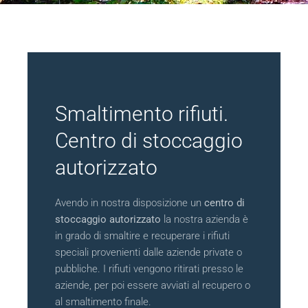
Smaltimento rifiuti.
Centro di stoccaggio
autorizzato
Avendo in nostra disposizione un
centro di
stoccaggio autorizzato
la nostra azienda è
in grado di smaltire e recuperare i rifiuti
speciali provenienti dalle aziende private o
pubbliche. I rifiuti vengono ritirati presso le
aziende, per poi essere avviati al recupero o
al smaltimento finale.