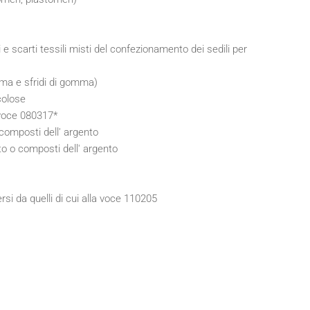
 e scarti tessili misti del confezionamento dei sedili per
mma e sfridi di gomma)
colose
 voce 080317*
 composti dell' argento
to o composti dell' argento
rsi da quelli di cui alla voce 110205