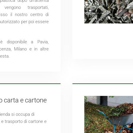
 plastica dopo un'attenta
e vengono trasportati,
esso il nostro centro di
utorizzato per poi essere
 è disponibile a Pavia,
cenza, Milano e in altre
iesta.
 carta e cartone
ienda si occupa di
e trasporto di cartone e