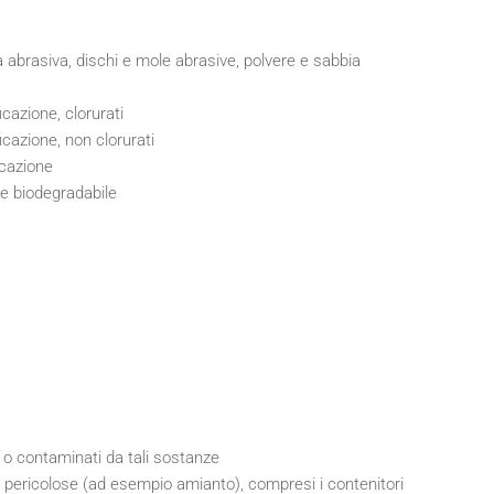
a abrasiva, dischi e mole abrasive, polvere e sabbia
icazione, clorurati
icazione, non clorurati
icazione
te biodegradabile
 o contaminati da tali sostanze
 pericolose (ad esempio amianto), compresi i contenitori