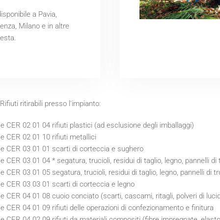
disponibile a Pavia,
enza, Milano e in altre
iesta.
Rifiuti ritirabili presso l'impianto:
e CER 02 01 04 rifiuti plastici (ad esclusione degli imballaggi)
e CER 02 01 10 rifiuti metallici
e CER 03 01 01 scarti di corteccia e sughero
e CER 03 01 04 * segatura, trucioli, residui di taglio, legno, pannelli d
e CER 03 01 05 segatura, trucioli, residui di taglio, legno, pannelli di tr
e CER 03 03 01 scarti di corteccia e legno
e CER 04 01 08 cuoio conciato (scarti, cascami, ritagli, polveri di luc
e CER 04 01 09 rifiuti delle operazioni di confezionamento e finitura
e CER 04 02 09 rifiuti da materiali compositi (fibre impregnate, elast