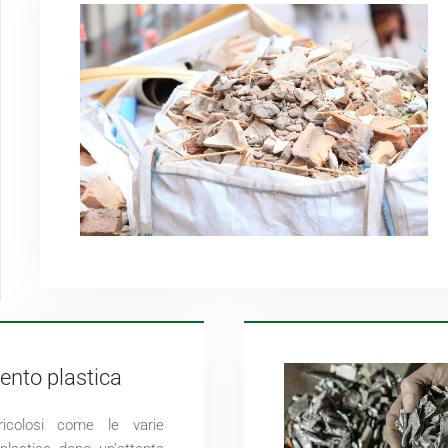
nto plastica
ericolosi come le varie