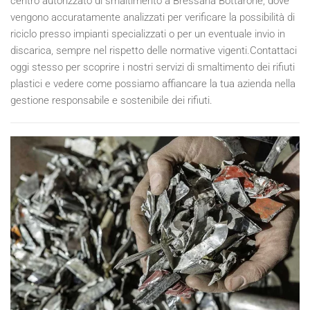
centro autorizzato di smaltimento a Bressana Bottarone, dove
vengono accuratamente analizzati per verificare la possibilità di
riciclo presso impianti specializzati o per un eventuale invio in
discarica, sempre nel rispetto delle normative vigenti.Contattaci
oggi stesso per scoprire i nostri servizi di smaltimento dei rifiuti
plastici e vedere come possiamo affiancare la tua azienda nella
gestione responsabile e sostenibile dei rifiuti.