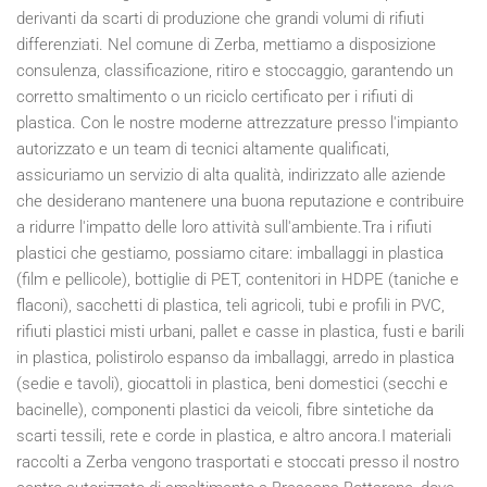
derivanti da scarti di produzione che grandi volumi di rifiuti
differenziati. Nel comune di Zerba, mettiamo a disposizione
consulenza, classificazione, ritiro e stoccaggio, garantendo un
corretto smaltimento o un riciclo certificato per i rifiuti di
plastica. Con le nostre moderne attrezzature presso l'impianto
autorizzato e un team di tecnici altamente qualificati,
assicuriamo un servizio di alta qualità, indirizzato alle aziende
che desiderano mantenere una buona reputazione e contribuire
a ridurre l'impatto delle loro attività sull'ambiente.Tra i rifiuti
plastici che gestiamo, possiamo citare: imballaggi in plastica
(film e pellicole), bottiglie di PET, contenitori in HDPE (taniche e
flaconi), sacchetti di plastica, teli agricoli, tubi e profili in PVC,
rifiuti plastici misti urbani, pallet e casse in plastica, fusti e barili
in plastica, polistirolo espanso da imballaggi, arredo in plastica
(sedie e tavoli), giocattoli in plastica, beni domestici (secchi e
bacinelle), componenti plastici da veicoli, fibre sintetiche da
scarti tessili, rete e corde in plastica, e altro ancora.I materiali
raccolti a Zerba vengono trasportati e stoccati presso il nostro