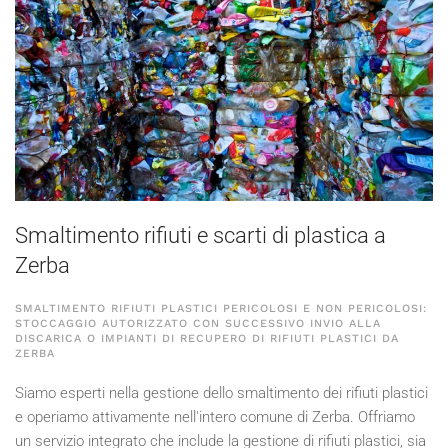
Smaltimento rifiuti e scarti di plastica a
Zerba
SMALTIMENTO RIFIUTI PLASTICI PERICOLOSI E NON PERICOLOSI:
STOCCAGGIO AUTORIZZATO CON SUCCESSIVO INVIO ALLA
DISCARICA O IMPIANTI DI RECUPERO DI RIFIUTI PLASTICI DA
ZERBA
Siamo esperti nella gestione dello smaltimento dei rifiuti plastici
e operiamo attivamente nell'intero comune di Zerba. Offriamo
un servizio integrato che include la gestione di rifiuti plastici, sia