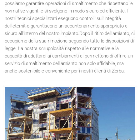
possiamo garantire operazioni di smaltimento che rispettano le
normative vigenti e si svolgono in modo sicuro ed efficiente. I
nostri tecnici specializzati eseguono controlli sull'integrità
dell'eternit e garantiscono un accantonamento appropriato e
sicuro all'interno del nostro impianto.Dopo il ritiro dell'amianto, ci
occupiamo della sua rimozione seguendo tutte le disposizioni di
legge. La nostra scrupolosità rispetto alle normative e la
capacità di adattarci ai cambiamenti ci permettono di offrire un
servizio di smaltimento dell'amianto non solo affidabile, ma
anche sostenibile e conveniente per i nostri clienti di Zerba.