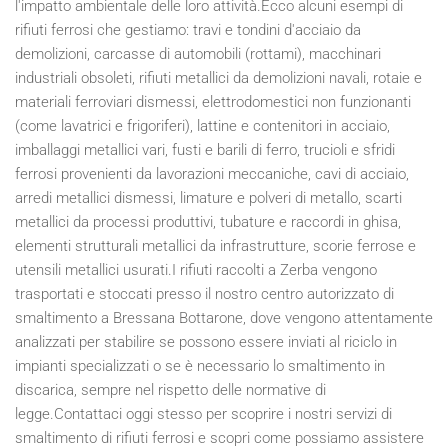
l'impatto ambientale delle loro attività.Ecco alcuni esempi di
rifiuti ferrosi che gestiamo: travi e tondini d'acciaio da
demolizioni, carcasse di automobili (rottami), macchinari
industriali obsoleti, rifiuti metallici da demolizioni navali, rotaie e
materiali ferroviari dismessi, elettrodomestici non funzionanti
(come lavatrici e frigoriferi), lattine e contenitori in acciaio,
imballaggi metallici vari, fusti e barili di ferro, trucioli e sfridi
ferrosi provenienti da lavorazioni meccaniche, cavi di acciaio,
arredi metallici dismessi, limature e polveri di metallo, scarti
metallici da processi produttivi, tubature e raccordi in ghisa,
elementi strutturali metallici da infrastrutture, scorie ferrose e
utensili metallici usurati.I rifiuti raccolti a Zerba vengono
trasportati e stoccati presso il nostro centro autorizzato di
smaltimento a Bressana Bottarone, dove vengono attentamente
analizzati per stabilire se possono essere inviati al riciclo in
impianti specializzati o se è necessario lo smaltimento in
discarica, sempre nel rispetto delle normative di
legge.Contattaci oggi stesso per scoprire i nostri servizi di
smaltimento di rifiuti ferrosi e scopri come possiamo assistere