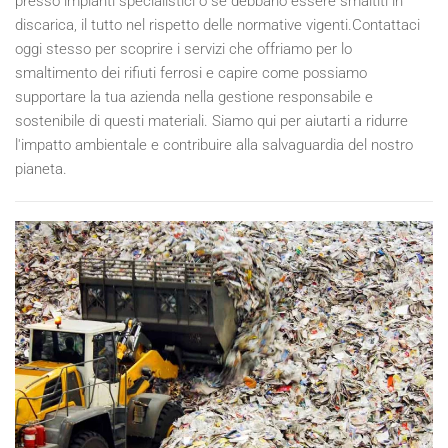
presso impianti specialistici o se debbano essere smaltiti in
discarica, il tutto nel rispetto delle normative vigenti.Contattaci
oggi stesso per scoprire i servizi che offriamo per lo
smaltimento dei rifiuti ferrosi e capire come possiamo
supportare la tua azienda nella gestione responsabile e
sostenibile di questi materiali. Siamo qui per aiutarti a ridurre
l'impatto ambientale e contribuire alla salvaguardia del nostro
pianeta.