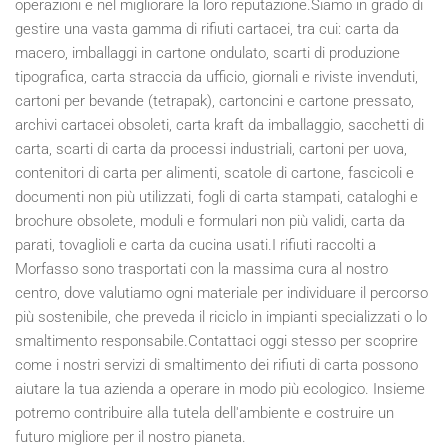
operazioni e nel migliorare la loro reputazione.Siamo in grado di
gestire una vasta gamma di rifiuti cartacei, tra cui: carta da
macero, imballaggi in cartone ondulato, scarti di produzione
tipografica, carta straccia da ufficio, giornali e riviste invenduti,
cartoni per bevande (tetrapak), cartoncini e cartone pressato,
archivi cartacei obsoleti, carta kraft da imballaggio, sacchetti di
carta, scarti di carta da processi industriali, cartoni per uova,
contenitori di carta per alimenti, scatole di cartone, fascicoli e
documenti non più utilizzati, fogli di carta stampati, cataloghi e
brochure obsolete, moduli e formulari non più validi, carta da
parati, tovaglioli e carta da cucina usati.I rifiuti raccolti a
Morfasso sono trasportati con la massima cura al nostro
centro, dove valutiamo ogni materiale per individuare il percorso
più sostenibile, che preveda il riciclo in impianti specializzati o lo
smaltimento responsabile.Contattaci oggi stesso per scoprire
come i nostri servizi di smaltimento dei rifiuti di carta possono
aiutare la tua azienda a operare in modo più ecologico. Insieme
potremo contribuire alla tutela dell'ambiente e costruire un
futuro migliore per il nostro pianeta.