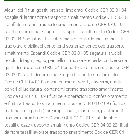
Alcuni dei Rifiuti gestiti presso l'impianto: Codice CER 02 01 04 scaglie di laminazione trasporto smaltimento Codice CER 02 01 10 rifiuti metallici trasporto smaltimento Codice CER 03 01 01 scarti di corteccia e sughero trasporto smaltimento Codice CER 03 01 04 * segatura, trucioli, residui di taglio, legno, pannelli di truciolare e piallacci contenenti sostanze pericolose trasporto smaltimento Espandi Codice CER 03 01 05 segatura, trucioli, residui di taglio, legno, pannelli di truciolare e piallacci diversi da quelli di cui alla voce 030104 trasporto smaltimento Codice CER 03 03 01 scarti di corteccia e legno trasporto smaltimento Codice CER 04 01 08 cuoio conciato (scarti, cascami, ritagli, polveri di lucidatura, contenenti cromo trasporto smaltimento Codice CER 04 01 09 rifiuti delle operazioni di confezionamento e finitura trasporto smaltimento Codice CER 04 02 09 rifiuti da materiali compositi (fibre impregnate, elastomeri, plastomeri) trasporto smaltimento Codice CER 04 02 21 rifiuti da fibre tessili grezze trasporto smaltimento Codice CER 04 02 22 rifiuti da fibre tessili lavorate trasporto smaltimento Codice CER 04 02 99 rifiuti non specificati altrimenti (limitatamente a sfridi e scarti tessili misti del confezionamento dei sedili per auto e varie misti con il ferro) trasporto smaltimento Codice CER 07 02 99 rifiuti non specificati altrimenti (limitatamente a gomma e sfridi di gomma) trasporto smaltimento Codice CER 08 03 17* toner per stampa esauriti contenenti sostanze pericolose trasporto smaltimento Codice CER 08 03 18 toner per stampa esauriti diversi da quelli di cui alla voce 080317* trasporto smaltimento Codice CER 09 01 07 carta e pellicole per fotografia, contenenti argento o composti dell' argento trasporto smaltimento Codice CER 09 01 08 carta e pellicole per fotografia, non contenenti argento o composti dell' argento trasporto smaltimento Codice CER 10 02 10 scaglie di laminazione trasporto smaltimento Codice CER 10 12 06 stampi di scarto trasporto smaltimento Codice CER 11 02 06 rifiuti della lavorazione idrometallurgica del rame, diversi da quelli di cui alla voce 110205 trasporto smaltimento Codice CER 11 05 01 zinco solido trasporto smaltimento Codice CER 11 05 02 ceneri di zinco trasporto smaltimento Codice CER 11 05 03* rifiuti solidi prodotti dal trattamento dei fumi trasporto smaltimento Codice CER 12 01 01 limatura e trucioli di metalli ferrosi trasporto smaltimento Codice CER 12 01 02 polveri e particolato di metalli ferrosi trasporto smaltimento Codice CER 12 01 03 limatura, scaglie e polveri di metalli non ferrosi trasporto smaltimento Codice CER 12 01 04 polveri e particolato di metalli non ferrosi trasporto smaltimento Codice CER 12 01 05 limatura e trucioli di materiali plastici trasporto smaltimento Codice CER 12 01 99 rifiuti non specificati altrimenti (limitatamente a carta abrasiva, dischi e mole abrasive, polvere e sabbia abrasiva) trasporto smaltimento Codice CER 13 02 04 * scarti di olio minerale per motori, ingranaggi e lubrificazione, clorurati trasporto smaltimento Codice CER 13 02 05 * scarti di olio minerale per motori, ingranaggi e lubrificazione, non clorurati trasporto smaltimento Codice CER 13 02 06* scarti di olio sintetico per motori, ingranaggi e lubrificazione trasporto smaltimento Codice CER 13 02 07* olio per motori, ingranaggi e lubrificazione, facilmente biodegradabile trasporto smaltimento Codice CER 13 02 08* altri oli per motori, ingranaggi e lubrificazione trasporto smaltimento Codice CER 15 01 01 imballaggi in carta e cartone trasporto smaltimento Codice CER 15 01 02 imballaggi in plastica trasporto smaltimento Codice CER 15 01 03 imballaggi in legno trasporto smaltimento Codice CER 15 01 04 imballaggi metallici trasporto smaltimento Codice CER 15 01 05 imballaggi compositi trasporto smaltimento Codice CER 15 01 06 imballaggi in materiali misti trasporto smaltimento Codice CER 15 01 07 imballaggi in vetro trasporto smaltimento Codice CER 15 01 09 imballaggi in materia tessile trasporto smaltimento Codice CER 15 01 10* imballaggi contenenti residui di sostanze pericolose o contaminati da tali sostanze trasporto smaltimento Codice CER 15 01 11* imballaggi metallici contenenti matrici solide porose pericolose (ad esempio amianto), compresi i contenitori a pressione vuoti trasporto smaltimento Codice CER 15 02 02* assorbenti, materiali filtranti (inclusi filtri dell'olio non specificati altrimenti), stracci e indumenti protettivi, contaminati da sostanze pericolose) trasporto smaltimento Codice CER 15 02 03 assorbenti, materiali filtranti , stracci e indumenti protettivi, diversi da quelli di cui alla voce 150202* trasporto smaltimento Codice CER 16 01 03 pneumatici fuori uso trasporto smaltimento Codice CER 16 01 06 veicoli fuori uso, non contenenti liquidi né altre componenti pericolose trasporto smaltimento Codice CER 16 01 07* filtri dell'olio trasporto smaltimento Codice CER 16 01 12 pastiglie per freni, diverse da quelle di cui alla voce 160111 trasporto smaltimento Codice CER 16 01 15 liquidi antigelo diversi da quelli di cui alla voce 160114* trasporto smaltimento Codice CER 16 01 16 serbatoi per gas liquido trasporto smaltimento Codice CER 16 01 17 metalli ferrosi trasporto smaltimento Codice CER 16 01 18 metalli non ferrosi trasporto smaltimento Codice CER 16 01 19 plastica trasporto smaltimento Codice CER 16 01 20 vetro trasporto smaltimento Codice CER 16 01 22 componenti non specificati altrimenti trasporto smaltimento Codice CER 16 02 11 * apparecchiature fuori uso, contenenti clorofluorocarburi, HCFC, HFC trasporto smaltimento Codice CER 16 02 13 * apparecchiature fuori uso, contenenti componenti pericolosi diversi da quelli di cui alle voci 160209 e 160212 trasporto smaltimento Codice CER 16 02 14 apparecchiature fuori uso, diverse da quelle di cui alle voci da 160209 a 160213 trasporto smaltimento Codice CER 16 02 15 * componenti pericolosi rimossi da apparecchiature fuori uso trasporto smaltimento Codice CER 16 02 16 componenti rimossi da apparecchiature fuori uso, diversi da quelli di cui alla voce 160215 trasporto smaltimento Codice CER 16 06 01 * batterie al piombo trasporto smaltimento Codice CER 17 01 06 * miscugli o scorie di cemento, mattoni, mattonelle e cercamiche, diverse da quelle di cui alla voce 170106 trasporto smaltimento Codice CER 17 01 07 miscugli di cemento, mattoni, mattonelle e ceramiche, diversi da quelli di cui alla voce 170106 trasporto smaltimento Codice CER 17 02 01 legno trasporto smaltimento Codice CER 17 02 02 vetro trasporto smaltimento Codice CER 17 02 03 plastica trasporto smaltimento Codice CER 17 02 04 * vetro, plastica e legno contenenti sostanze pericolose o da esse contaminati trasporto smaltimento Codice CER 17 04 01 rame, bronzo, ottone trasporto smaltimento Codice CER 17 04 02 alluminio trasporto smaltimento Codice CER 17 04 03 piombo trasporto smaltimento Codice CER 17 04 04 zinco trasporto smaltimento Codice CER 17 04 05 ferro e acciaio trasporto smaltimento Codice CER 17 04 06 stagno trasporto smaltimento Codice CER 17 04 07 metalli misti trasporto smaltimento Codice CER 17 04 09* rifiuti metallici contaminati da sostanze pericolose trasporto smaltimento Codice CER 17 04 10* cavi, impregnati di olio, di catrame di carbone o di altre sostanze pericolose trasporto smaltimento Codice CER 17 04 11 cavi, diversi da quelli di cui alla voce 170410 trasporto smaltimento Codice CER 17 06 03 * altri materiali isolanti contenenti o costituiti da sostanze pericolose trasporto smaltimento Codice CER 17 06 04 materiali isolanti diversi da quelli di cui alle voci 170601 e 170603 trasporto smaltimento Codice CER 17 06 05* materiali da costruzione contenenti amianto trasporto smaltimento Codice CER 17 08 01* materiali da costruzione a base di gesso contaminati da sostanze pericolose trasporto smaltimento Codice CER 17 08 02 materiali da costruzione a base di gesso diversi da quelli di cui alla voce 170801 trasporto smaltimento Codice CER 17 09 03* altri rifiuti dell'attività di costruzione e demolizione (compresi rifiuti misti) contenenti sostanze pericolose trasporto smaltimento Codice CER 17 09 04 rifiuti misti dell'attività di costruzione e demolizione, diversi da quelli di cui alle voci 170901, 170902 e 170903 trasporto smaltimento Codice CER 19 01 02 materiali ferrosi estratti da ceneri pesanti trasporto smaltimento Codice CER 19 10 01 rifiuti di ferro e acciaio trasporto smaltimento Codice CER 19 10 02 rifiuti di metalli non ferrosi trasporto smaltimento Codice CER 19 12 01 carta e cartone trasporto smaltimento Codice CER 19 12 03 metalli non ferrosi trasporto smaltimento Codice CER 19 12 04 plastica e gomma trasporto smaltimento Codice CER 19 12 05 vetro trasporto smaltimento Codice CER 19 12 07 legno diverso da quello di cui alla voce 191206 trasporto smaltimento Codice CER 19 12 08 prodotti tessili trasporto smaltimento Codice CER 20 01 01 carta e cartone trasporto smaltimento Codice CER 20 01 02 vetro trasporto smaltimento Codice CER 20 01 11 prodotti tessili trasporto smaltimento Codice CER 20 01 23* apparecchiature fuori uso contenenti clorofluorocarburi trasporto smaltimento Codice CER 20 01 27* vernici, inchiostri, adesivi e resine contenenti sostanze pericolose trasporto smaltimento Codice CER 20 01 28 vernici, inchiostri, adesivi e resine diversi da quelli di cui alla voce 20 01 27 trasporto smaltimento Codice CER 20 01 35* apparecchiature elettriche ed elettroniche fuori uso, diverse da quelle di cui alle voci 200121 e 200123, contenenti componenti pericolose trasporto smaltim