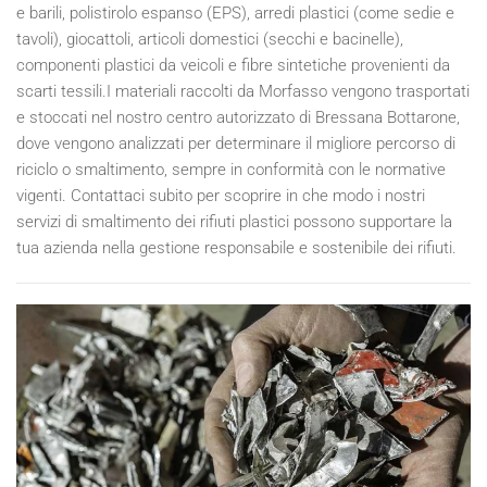
e barili, polistirolo espanso (EPS), arredi plastici (come sedie e
tavoli), giocattoli, articoli domestici (secchi e bacinelle),
componenti plastici da veicoli e fibre sintetiche provenienti da
scarti tessili.I materiali raccolti da Morfasso vengono trasportati
e stoccati nel nostro centro autorizzato di Bressana Bottarone,
dove vengono analizzati per determinare il migliore percorso di
riciclo o smaltimento, sempre in conformità con le normative
vigenti. Contattaci subito per scoprire in che modo i nostri
servizi di smaltimento dei rifiuti plastici possono supportare la
tua azienda nella gestione responsabile e sostenibile dei rifiuti.