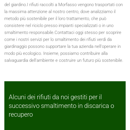
del giardino.I rifiuti raccolti a Morfasso vengono trasportati con
la massima attenzione al nostro centro, dove analizziamo il
metodo più sostenibile per il loro trattamento, che può
consistere nel riciclo presso impianti specializzati o in uno
smaltimento responsabile.Contattaci oggi stesso per scoprire
come i nostri servizi per lo smaltimento dei rifiuti verdi da
giardinaggio possono supportare la tua azienda nell'operare in
modo più ecologico. Insieme, possiamo contribuire alla
salvaguardia dell'ambiente e costruire un futuro più sostenibile.
Alcuni dei rifiuti da noi gestiti per il
successivo smaltimento in discarica o
recupero