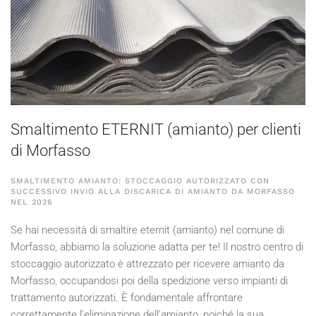
Smaltimento ETERNIT (amianto) per clienti
di Morfasso
SMALTIMENTO AMIANTO: STOCCAGGIO AUTORIZZATO CON
SUCCESSIVO INVIO ALLA DISCARICA DI AMIANTO DA MORFASSO
NEL
2026
Se hai necessità di smaltire eternit (amianto) nel comune di
Morfasso, abbiamo la soluzione adatta per te! Il nostro centro di
stoccaggio autorizzato è attrezzato per ricevere amianto da
Morfasso, occupandosi poi della spedizione verso impianti di
trattamento autorizzati. È fondamentale affrontare
correttamente l'eliminazione dell'amianto, poiché la sua