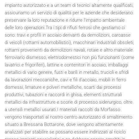
impianto autorizzato e a un team di tecnici altamente qualificati,
assicuriamo un servizio di qualità per le aziende che desiderano
preservare la loro reputazione e ridurre l'impatto ambientale
delle loro operazioni.Tra i tipi di rifiuti ferrosi che gestiamo ci
sono: travi e profili in acciaio derivanti da demolizioni, carcasse
di veicoli (rottami automobilistici), macchinari industriali obsoleti,
rottami provenienti da demolizioni navali, rotaie e altro materiale
ferroviario dismesso, elettrodomestici non più funzionanti (come
lavatrici e frigoriferi), lattine e contenitori in acciaio, imballaggi
metallici di vario genere, fusti e barili in metallo, trucioli e sfridi
da lavorazioni meccaniche, cavi e fili d’acciaio, mobili in ferro
dismessi, limature e polveri metalliche, scarti dai processi
produttivi, tubazioni e raccordi in ghisa, elementi strutturali
metallici da infrastrutture e scorie di processo siderurgico, oltre
a utensili metallici usurati.I materiali raccolti da Morfasso
vengono trasportati al nostro centro autorizzato di smaltimento
situato a Bressana Bottarone, dove vengono attentamente
analizzati per stabilire se possano essere indirizzati al riciclo