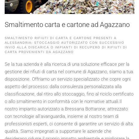
Smaltimento carta e cartone ad Agazzano
SMALTIMENTO RIFIUTI DI CARTA E CARTONE PRESENTI A
ALESSANDRIA: STOCCAGGIO AUTORIZZATO CON SUCCESSIVO
INVIO ALLA DISCARICA O IMPIANTI DI RECUPERO DI RIFIUTI DI
CARTA PROVENIENTI DA AGAZZANO
Se la tua azienda è alla ricerca di una soluzione efficace per la
gestione dei rifiuti di carta nel comune di Agazzano, siamo a tua
disposizione. Offriamo un servizio specializzato che copre ogni
aspetto del processo: dalla consulenza personalizzata alla
classificazione, dal ritiro allo stoccaggio, fino al riciclo certificato
o allo smaltimento in conformità con le normative attuali.Il
nostro impianto autorizzato a Bressana Bottarone, attrezzato
con tecnologie all'avanguardia, insieme al nostro team di
professionisti esperti, ci consente di garantire un servizio di alta
qualità. Siamo impegnati a supportare le aziende che
desiderano ridurre il proprio impatto ambientale e migliorare la