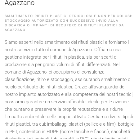
Agazzano
SMALTIMENTO RIFIUTI PLASTICI PERICOLOSI E NON PERICOLOSI:
STOCCAGGIO AUTORIZZATO CON SUCCESSIVO INVIO ALLA
DISCARICA O IMPIANTI DI RECUPERO DI RIFIUTI PLASTICI DA
AGAZZANO
Siamo esperti nello smaltimento dei rifiuti plastici e forniamo i
nostri servizi in tutto il comune di Agazzano. Offriamo una
gestione integrata per i rifiuti in plastica, sia per scarti di
produzione sia per grandi volumi di rifiuti differenziati. Nel
comune di Agazzano, ci occupiamo di consulenza,
classificazione, ritiro e stoccaggio, assicurando smaltimento o
riciclo certificato dei rifiuti plastici. Grazie all'avanguardia del
nostro impianto autorizzato e alla competenza dei nostri tecnici,
possiamo garantire un servizio affidabile, ideale per le aziende
che puntano a preservare la propria reputazione e a ridurre
l'impatto ambientale delle proprie attività.Gestiamo diversi tipi di
rifiuti plastici, tra cui: imballaggi plastici (pellicole e film), bottiglie
in PET, contenitori in HDPE (come taniche e flaconi), sacchetti
di plastica, teli agricoli, tubi e profili in PVC, rifiuti plastici misti