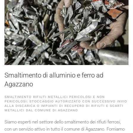
Smaltimento di alluminio e ferro ad
Agazzano
SMALTIMENTO RIFIUTI METALLICI PERICOLOSI E NON
PERICOLOSI: STOCCAGGIO AUTORIZZATO CON SUCCESSIVO INVIO
ALLA DISCARICA O IMPIANTI DI RECUPERO DI RIFIUTI E SCARTI
METALLICI DAL COMUNE DI AGAZZANO
Siamo esperti nel settore dello smaltimento dei rifiuti ferrosi,
con un servizio attivo in tutto il comune di Agazzano. Forniamo