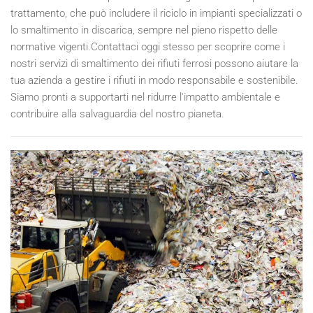
trattamento, che può includere il riciclo in impianti specializzati o
lo smaltimento in discarica, sempre nel pieno rispetto delle
normative vigenti.Contattaci oggi stesso per scoprire come i
nostri servizi di smaltimento dei rifiuti ferrosi possono aiutare la
tua azienda a gestire i rifiuti in modo responsabile e sostenibile.
Siamo pronti a supportarti nel ridurre l'impatto ambientale e
contribuire alla salvaguardia del nostro pianeta.