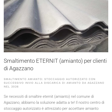
Smaltimento ETERNIT (amianto) per clienti
di Agazzano
SMALTIMENTO AMIANTO: STOCCAGGIO AUTORIZZATO CON
SUCCESSIVO INVIO ALLA DISCARICA DI AMIANTO DA AGAZZANO
NEL
2026
Se necessiti di smaltire eternit (amianto) nel comune di
Agazzano, abbiamo la soluzione adatta a te! Il nostro centro di
stoccaggio autorizzato è attrezzato per accettare amianto