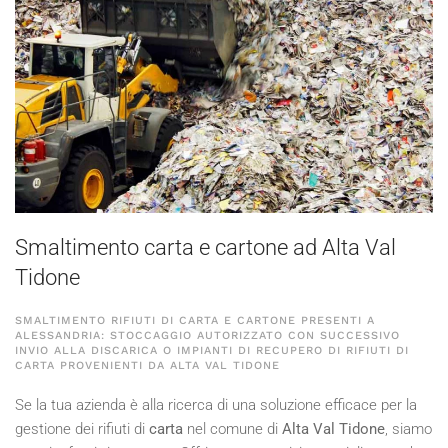
Smaltimento carta e cartone ad Alta Val
Tidone
SMALTIMENTO RIFIUTI DI CARTA E CARTONE PRESENTI A
ALESSANDRIA: STOCCAGGIO AUTORIZZATO CON SUCCESSIVO
INVIO ALLA DISCARICA O IMPIANTI DI RECUPERO DI RIFIUTI DI
CARTA PROVENIENTI DA ALTA VAL TIDONE
Se la tua azienda è alla ricerca di una soluzione efficace per la
gestione dei rifiuti di
carta
nel comune di
Alta Val Tidone
, siamo