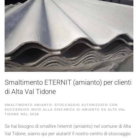
Smaltimento ETERNIT (amianto) per clienti
di Alta Val Tidone
SMALTIMENTO AMIANTO: STOCCAGGIO AUTORIZZATO CON
SUCCESSIVO INVIO ALLA DISCARICA DI AMIANTO DA ALTA VAL
TIDONE NEL
2026
Se hai bisogno di smaltire l'eternit (amianto) nel comune di Alta
Val Tidone, siamo qui per aiutarti! Il nostro centro di stoccaggio