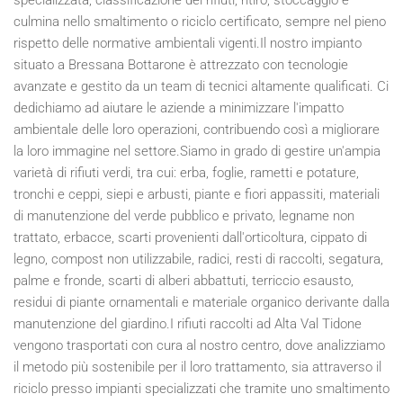
culmina nello smaltimento o riciclo certificato, sempre nel pieno
rispetto delle normative ambientali vigenti.Il nostro impianto
situato a Bressana Bottarone è attrezzato con tecnologie
avanzate e gestito da un team di tecnici altamente qualificati. Ci
dedichiamo ad aiutare le aziende a minimizzare l'impatto
ambientale delle loro operazioni, contribuendo così a migliorare
la loro immagine nel settore.Siamo in grado di gestire un'ampia
varietà di rifiuti verdi, tra cui: erba, foglie, rametti e potature,
tronchi e ceppi, siepi e arbusti, piante e fiori appassiti, materiali
di manutenzione del verde pubblico e privato, legname non
trattato, erbacce, scarti provenienti dall'orticoltura, cippato di
legno, compost non utilizzabile, radici, resti di raccolti, segatura,
palme e fronde, scarti di alberi abbattuti, terriccio esausto,
residui di piante ornamentali e materiale organico derivante dalla
manutenzione del giardino.I rifiuti raccolti ad Alta Val Tidone
vengono trasportati con cura al nostro centro, dove analizziamo
il metodo più sostenibile per il loro trattamento, sia attraverso il
riciclo presso impianti specializzati che tramite uno smaltimento