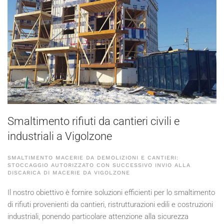
Smaltimento rifiuti da cantieri civili e
industriali a Vigolzone
SMALTIMENTO MACERIE DA DEMOLIZIONI E CANTIERI:
STOCCAGGIO AUTORIZZATO CON SUCCESSIVO INVIO ALLA
DISCARICA DI MACERIE DA VIGOLZONE
Il nostro obiettivo è fornire soluzioni efficienti per lo smaltimento
di rifiuti provenienti da cantieri, ristrutturazioni edili e costruzioni
industriali, ponendo particolare attenzione alla sicurezza