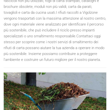
fascicoli non più utilizzati, fogli di carta stampati, cataloghi e
brochure obsolete, moduli non più validi, carta da parati,
tovaglioli e carta da cucina usati.I rifiuti raccolti a Vigolzone
vengono trasportati con la massima attenzione al nostro centro,
dove ogni materiale viene analizzato per identificare il percorso
più sostenibile, che può includere il riciclo presso impianti
specializzati o uno smaltimento responsabile.Contattaci oggi
stesso per scoprire come i nostri servizi di smaltimento dei
rifiuti di carta possano aiutare la tua azienda a operare in modo
più sostenibile. Insieme possiamo contribuire a proteggere
l'ambiente e costruire un futuro migliore per il nostro pianeta.