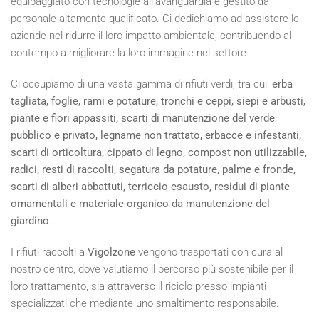
equipaggiato con tecnologie all'avanguardia e gestito da
personale altamente qualificato. Ci dedichiamo ad assistere le
aziende nel ridurre il loro impatto ambientale, contribuendo al
contempo a migliorare la loro immagine nel settore.
Ci occupiamo di una vasta gamma di rifiuti verdi, tra cui:
erba
tagliata, foglie, rami e potature, tronchi e ceppi, siepi e arbusti,
piante e fiori appassiti, scarti di manutenzione del verde
pubblico e privato, legname non trattato, erbacce e infestanti,
scarti di orticoltura, cippato di legno, compost non utilizzabile,
radici, resti di raccolti, segatura da potature, palme e fronde,
scarti di alberi abbattuti, terriccio esausto, residui di piante
ornamentali e materiale organico da manutenzione del
giardino
.
I rifiuti raccolti a
Vigolzone
vengono trasportati con cura al
nostro centro, dove valutiamo il percorso più sostenibile per il
loro trattamento, sia attraverso il riciclo presso impianti
specializzati che mediante uno smaltimento responsabile.