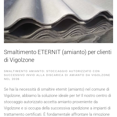
Smaltimento ETERNIT (amianto) per clienti
di Vigolzone
SMALTIMENTO AMIANTO: STOCCAGGIO AUTORIZZATO CON
SUCCESSIVO INVIO ALLA DISCARICA DI AMIANTO DA VIGOLZONE
NEL
2026
Se hai la necessità di smaltire eternit (amianto) nel comune di
Vigolzone, abbiamo la soluzione ideale per te! Il nostro centro di
stoccaggio autorizzato accetta amianto proveniente da
Vigolzone e si occupa della successiva spedizione a impianti di
trattamento certificati. È fondamentale affrontare la rimozione