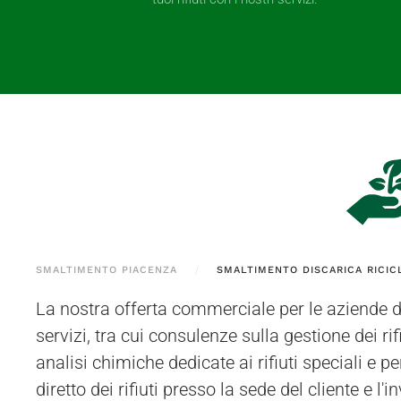
SMALTIMENTO PIACENZA
SMALTIMENTO DISCARICA RICICL
La nostra offerta commerciale per le aziende d
il ritiro dei materiali da Cadeo e dai comuni
servizi, tra cui consulenze sulla gestione dei rif
operatori possono ritirare i rifiuti direttamente p
analisi chimiche dedicate ai rifiuti speciali e peri
cliente utilizzando mezzi autorizzati per il
diretto dei rifiuti presso la sede del cliente e l'
oppure il cliente ha la possibilità di inv