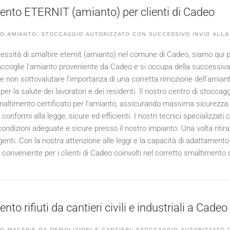
nto ETERNIT (amianto) per clienti di Cadeo
O AMIANTO: STOCCAGGIO AUTORIZZATO CON SUCCESSIVO INVIO ALLA
essità di smaltire eternit (amianto) nel comune di Cadeo, siamo qui per
accoglie l'amianto proveniente da Cadeo e si occupa della successiva s
 non sottovalutare l'importanza di una corretta rimozione dell'amianto
 per la salute dei lavoratori e dei residenti. Il nostro centro di stocca
smaltimento certificato per l'amianto, assicurando massima sicurezza.
onformi alla legge, sicure ed efficienti. I nostri tecnici specializzati
condizioni adeguate e sicure presso il nostro impianto. Una volta riti
enti. Con la nostra attenzione alle leggi e la capacità di adattamento a
 conveniente per i clienti di Cadeo coinvolti nel corretto smaltimento 
to rifiuti da cantieri civili e industriali a Cadeo
O MACERIE DA DEMOLIZIONI E CANTIERI: STOCCAGGIO AUTORIZZATO 