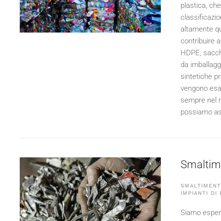
plastica, che
classificazio
altamente qu
contribuire a
HDPE, sacchett
da imballaggi
sintetiche pr
vengono esam
sempre nel ri
possiamo assi
Smaltime
SMALTIMENTO
IMPIANTI DI
Siamo esperti