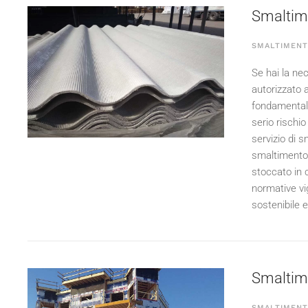
Smaltime
SMALTIMENT
Se hai la nec
autorizzato 
fondamentale
serio rischio
servizio di 
smaltimento c
stoccato in 
normative vig
sostenibile e
Smaltimen
SMALTIMENT