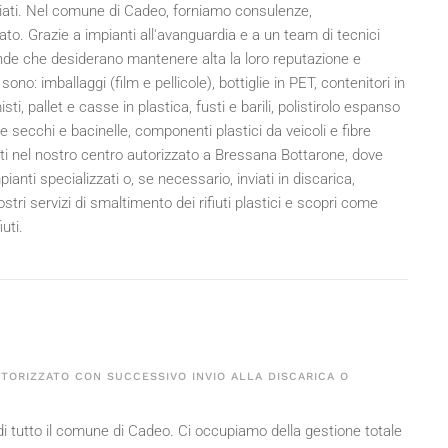
renziati. Nel comune di Cadeo, forniamo consulenze,
ato. Grazie a impianti all'avanguardia e a un team di tecnici
ende che desiderano mantenere alta la loro reputazione e
sono: imballaggi (film e pellicole), bottiglie in PET, contenitori in
misti, pallet e casse in plastica, fusti e barili, polistirolo espanso
e secchi e bacinelle, componenti plastici da veicoli e fibre
riti nel nostro centro autorizzato a Bressana Bottarone, dove
nti specializzati o, se necessario, inviati in discarica,
tri servizi di smaltimento dei rifiuti plastici e scopri come
uti.
UTORIZZATO CON SUCCESSIVO INVIO ALLA DISCARICA O
lo di tutto il comune di Cadeo. Ci occupiamo della gestione totale