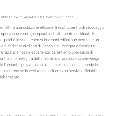
 DISCARICA DI AMIANTO DA CADEO NEL
2026
 offrirti una soluzione efficace! Il nostro centro di stoccaggio
pedizione verso gli impianti di trattamento certificati. È
, poiché la sua presenza in vecchi edifici può costituire un
ggio è dedicato ai clienti di Cadeo e si impegna a fornire un
 Grazie alla nostra esperienza, garantiamo operazioni di
 controllano l'integrità dell'amianto e si assicurano che venga
rato l'amianto, provvediamo alla sua eliminazione secondo le
lle normative in evoluzione, offriamo un servizio affidabile,
dell'amianto.
CON SUCCESSIVO INVIO ALLA DISCARICA DI MACERIE DA CADEO