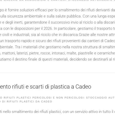
po è fornire soluzioni efficaci per lo smaltimento dei rifiuti derivanti da 
sulla sicurezza ambientale e sulla salute pubblica. Con una lunga espe
 e degli inerti, garantendone il successivo invio al riciclo o alla dis
nea con le disposizioni per il
2026
. In particolare, gestiamo il trasporto
 civili e industriali, sia al riciclo che in discarica.Grazie alle nostre 
n trasporto rapido e sicuro dei rifiuti provenienti dai cantieri di Cad
bientale. Tra i materiali che gestiamo nella nostra struttura di sma
 mattoni, laterizi, pietre, rocce, intonaci, malte, piastrelle e ceramic
utiamo il destino finale di questi materiali, decidendo se destinarli al ri
to rifiuti e scarti di plastica a Cadeo
 RIFIUTI PLASTICI PERICOLOSI E NON PERICOLOSI: STOCCAGGIO AUT
 DI RIFIUTI PLASTICI DA CADEO
 nello smaltimento dei rifiuti plastici, con un servizio attivo in tutto 