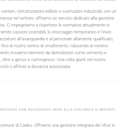
cantieri, ristrutturazioni edilizie e costruzioni industriali, con un
rienza nel settore, offriamo un servizio dedicato alla gestione
carica. Ci impegniamo a rispettare le normative attualmente in
 tramite cassoni scarrabili, lo stoccaggio temporaneo e l'invio
attrezzature all'avanguardia e al personale altamente qualificato,
eo fino al nostro centro di smaltimento, riducendo al minimo
ltimento troviamo elementi da demolizione come cemento e
he, oltre a gesso e cartongesso. Una volta giunti nel nostro
ciclo o all'invio a discarica autorizzata.
ORIZZATO CON SUCCESSIVO INVIO ALLA DISCARICA O IMPIANTI
il comune di Cadeo. Offriamo una gestione integrata dei rifiuti in