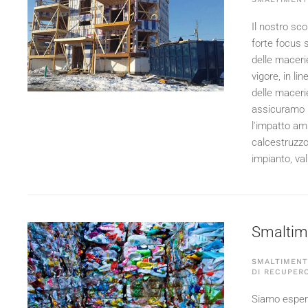
Il nostro sco
forte focus 
delle macerie
vigore, in li
delle macerie
assicuramo u
l'impatto am
calcestruzzo,
impianto, val
Smaltimen
SMALTIMENTO
DI RECUPERO
Siamo esperti