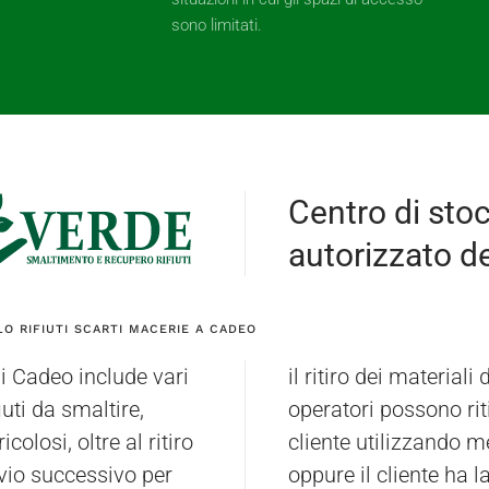
sono limitati.
Centro di sto
autorizzato dei
O RIFIUTI SCARTI MACERIE A CADEO
i Cadeo include vari
 limitrofi. I nostri
iuti da smaltire,
resso la sede del
colosi, oltre al ritiro
 trasporto speciale,
invio successivo per
iare il materiale