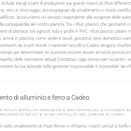
 include sia gli scarti di produzione sia grandi volumi di rifiuti diffe
ne, ritiro e stoccaggio, accompagnati da smaltimento o riciclo certific
alificati, assicuriamo un servizio rispondente alle esigenze delle azi
lla salvaguardia del nostro pianeta.Tra i rifiuti plastici che gestiamo ci 
i di plastica, teli agricoli, tubi e profili in PVC, rifiuti plastici urbani 
, arredi in plastica come sedie e tavoli, giocattoli, beni domestici com
ovenienti da scarti tessili.I materiali raccolti a Cadeo vengono trasfe
inati per determinare se possono essere avviati al riciclo presso impia
spetto delle normative attuali.Contattaci oggi stesso per scoprire i nos
stere la tua azienda nella gestione responsabile e sostenibile dei rifi
nto di alluminio e ferro a Cadeo
 RIFIUTI METALLICI PERICOLOSI E NON PERICOLOSI: STOCCAGGIO A
 RECUPERO DI RIFIUTI E SCARTI METALLICI DAL COMUNE DI CADEO
 nello smaltimento di rifiuti ferrosi e offriamo i nostri servizi a livel