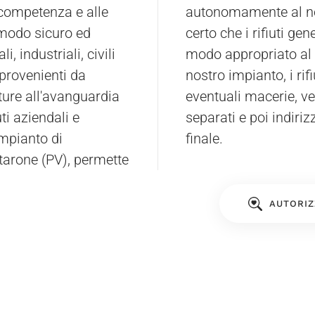
 competenza e alle
autonomamente al no
 modo sicuro ed
certo che i rifiuti gen
i, industriali, civili
modo appropriato al
provenienti da
nostro impianto, i rif
ture all'avanguardia
eventuali macerie, ve
ti aziendali e
separati e poi indiriz
impianto di
finale.
tarone (PV), permette
AUTORIZ