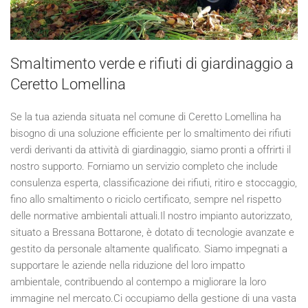
Smaltimento verde e rifiuti di giardinaggio a
Ceretto Lomellina
Se la tua azienda situata nel comune di Ceretto Lomellina ha
bisogno di una soluzione efficiente per lo smaltimento dei rifiuti
verdi derivanti da attività di giardinaggio, siamo pronti a offrirti il
nostro supporto. Forniamo un servizio completo che include
consulenza esperta, classificazione dei rifiuti, ritiro e stoccaggio,
fino allo smaltimento o riciclo certificato, sempre nel rispetto
delle normative ambientali attuali.Il nostro impianto autorizzato,
situato a Bressana Bottarone, è dotato di tecnologie avanzate e
gestito da personale altamente qualificato. Siamo impegnati a
supportare le aziende nella riduzione del loro impatto
ambientale, contribuendo al contempo a migliorare la loro
immagine nel mercato.Ci occupiamo della gestione di una vasta