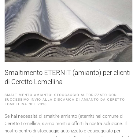
Smaltimento ETERNIT (amianto) per clienti
di Ceretto Lomellina
SMALTIMENTO AMIANTO: STOCCAGGIO AUTORIZZATO CON
SUCCESSIVO INVIO ALLA DISCARICA DI AMIANTO DA CERETTO
LOMELLINA NEL
2026
Se hai necessità di smaltire amianto (eternit) nel comune di
Ceretto Lomellina, siamo pronti a offrirti la nostra soluzione. Il
nostro centro di stoccaggio autorizzato è equipaggiato per