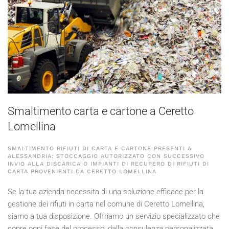
Smaltimento carta e cartone a Ceretto
Lomellina
SMALTIMENTO RIFIUTI DI CARTA E CARTONE PRESENTI A
ALESSANDRIA: STOCCAGGIO AUTORIZZATO CON SUCCESSIVO
INVIO ALLA DISCARICA O IMPIANTI DI RECUPERO DI RIFIUTI DI
CARTA PROVENIENTI DA CERETTO LOMELLINA
Se la tua azienda necessita di una soluzione efficace per la
gestione dei rifiuti in carta nel comune di Ceretto Lomellina,
siamo a tua disposizione. Offriamo un servizio specializzato che
copre ogni fase del processo: dalla consulenza personalizzata