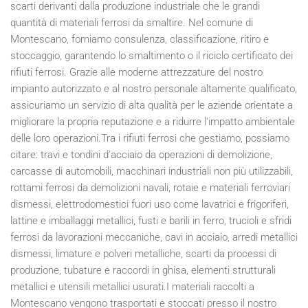
scarti derivanti dalla produzione industriale che le grandi
quantità di materiali ferrosi da smaltire. Nel comune di
Montescano, forniamo consulenza, classificazione, ritiro e
stoccaggio, garantendo lo smaltimento o il riciclo certificato dei
rifiuti ferrosi. Grazie alle moderne attrezzature del nostro
impianto autorizzato e al nostro personale altamente qualificato,
assicuriamo un servizio di alta qualità per le aziende orientate a
migliorare la propria reputazione e a ridurre l'impatto ambientale
delle loro operazioni.Tra i rifiuti ferrosi che gestiamo, possiamo
citare: travi e tondini d'acciaio da operazioni di demolizione,
carcasse di automobili, macchinari industriali non più utilizzabili,
rottami ferrosi da demolizioni navali, rotaie e materiali ferroviari
dismessi, elettrodomestici fuori uso come lavatrici e frigoriferi,
lattine e imballaggi metallici, fusti e barili in ferro, trucioli e sfridi
ferrosi da lavorazioni meccaniche, cavi in acciaio, arredi metallici
dismessi, limature e polveri metalliche, scarti da processi di
produzione, tubature e raccordi in ghisa, elementi strutturali
metallici e utensili metallici usurati.I materiali raccolti a
Montescano vengono trasportati e stoccati presso il nostro