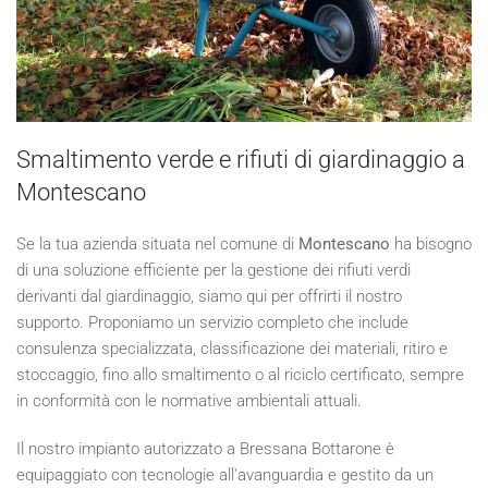
Smaltimento verde e rifiuti di giardinaggio a
Montescano
Se la tua azienda situata nel comune di
Montescano
ha bisogno
di una soluzione efficiente per la gestione dei rifiuti verdi
derivanti dal giardinaggio, siamo qui per offrirti il nostro
supporto. Proponiamo un servizio completo che include
consulenza specializzata, classificazione dei materiali, ritiro e
stoccaggio, fino allo smaltimento o al riciclo certificato, sempre
in conformità con le normative ambientali attuali.
Il nostro impianto autorizzato a Bressana Bottarone è
equipaggiato con tecnologie all'avanguardia e gestito da un