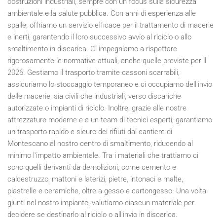
costruzioni industriali, sempre con un focus sulla sicurezza
ambientale e la salute pubblica. Con anni di esperienza alle
spalle, offriamo un servizio efficace per il trattamento di macerie
e inerti, garantendo il loro successivo avvio al riciclo o allo
smaltimento in discarica. Ci impegniamo a rispettare
rigorosamente le normative attuali, anche quelle previste per il
2026
. Gestiamo il trasporto tramite cassoni scarrabili,
assicuriamo lo stoccaggio temporaneo e ci occupiamo dell'invio
delle macerie, sia civili che industriali, verso discariche
autorizzate o impianti di riciclo. Inoltre, grazie alle nostre
attrezzature moderne e a un team di tecnici esperti, garantiamo
un trasporto rapido e sicuro dei rifiuti dal cantiere di
Montescano al nostro centro di smaltimento, riducendo al
minimo l'impatto ambientale. Tra i materiali che trattiamo ci
sono quelli derivanti da demolizioni, come cemento e
calcestruzzo, mattoni e laterizi, pietre, intonaci e malte,
piastrelle e ceramiche, oltre a gesso e cartongesso. Una volta
giunti nel nostro impianto, valutiamo ciascun materiale per
decidere se destinarlo al riciclo o all'invio in discarica.