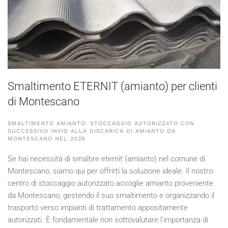
Smaltimento ETERNIT (amianto) per clienti
di Montescano
SMALTIMENTO AMIANTO: STOCCAGGIO AUTORIZZATO CON
SUCCESSIVO INVIO ALLA DISCARICA DI AMIANTO DA
MONTESCANO NEL
2026
Se hai necessità di smaltire eternit (amianto) nel comune di
Montescano, siamo qui per offrirti la soluzione ideale. Il nostro
centro di stoccaggio autorizzato accoglie amianto proveniente
da Montescano, gestendo il suo smaltimento e organizzando il
trasporto verso impianti di trattamento appositamente
autorizzati. È fondamentale non sottovalutare l'importanza di