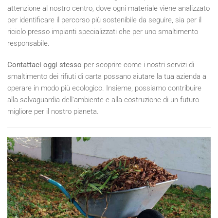
attenzione al nostro centro, dove ogni materiale viene analizzato
per identificare il percorso più sostenibile da seguire, sia per il
riciclo presso impianti specializzati che per uno smaltimento
responsabile.
Contattaci oggi stesso
per scoprire come i nostri servizi di
smaltimento dei rifiuti di carta possano aiutare la tua azienda a
operare in modo più ecologico. Insieme, possiamo contribuire
alla salvaguardia dell'ambiente e alla costruzione di un futuro
migliore per il nostro pianeta.