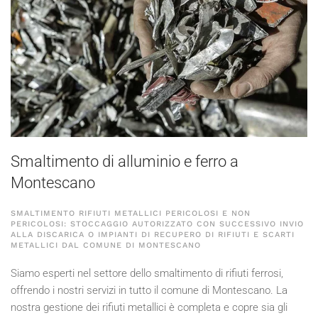
Smaltimento di alluminio e ferro a
Montescano
SMALTIMENTO RIFIUTI METALLICI PERICOLOSI E NON
PERICOLOSI: STOCCAGGIO AUTORIZZATO CON SUCCESSIVO INVIO
ALLA DISCARICA O IMPIANTI DI RECUPERO DI RIFIUTI E SCARTI
METALLICI DAL COMUNE DI MONTESCANO
Siamo esperti nel settore dello smaltimento di rifiuti ferrosi,
offrendo i nostri servizi in tutto il comune di Montescano. La
nostra gestione dei rifiuti metallici è completa e copre sia gli