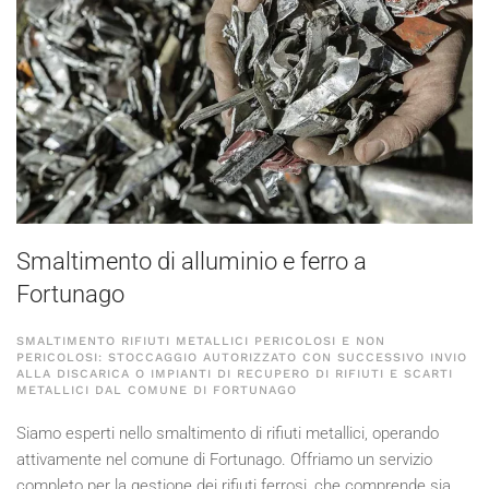
Smaltimento di alluminio e ferro a
Fortunago
SMALTIMENTO RIFIUTI METALLICI PERICOLOSI E NON
PERICOLOSI: STOCCAGGIO AUTORIZZATO CON SUCCESSIVO INVIO
ALLA DISCARICA O IMPIANTI DI RECUPERO DI RIFIUTI E SCARTI
METALLICI DAL COMUNE DI FORTUNAGO
Siamo esperti nello smaltimento di rifiuti metallici, operando
attivamente nel comune di Fortunago. Offriamo un servizio
completo per la gestione dei rifiuti ferrosi, che comprende sia