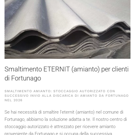
Smaltimento ETERNIT (amianto) per clienti
di Fortunago
SMALTIMENTO AMIANTO: STOCCAGGIO AUTORIZZATO CON
SUCCESSIVO INVIO ALLA DISCARICA DI AMIANTO DA FORTUNAGO
NEL
2026
Se hai necessità di smaltire l'eternit (amianto) nel comune di
Fortunago, abbiamo la soluzione adatta a te. Il nostro centro di
stoccaggio autorizzato è attrezzato per ricevere amianto
proveniente da Fortunago e si occupa della successiva