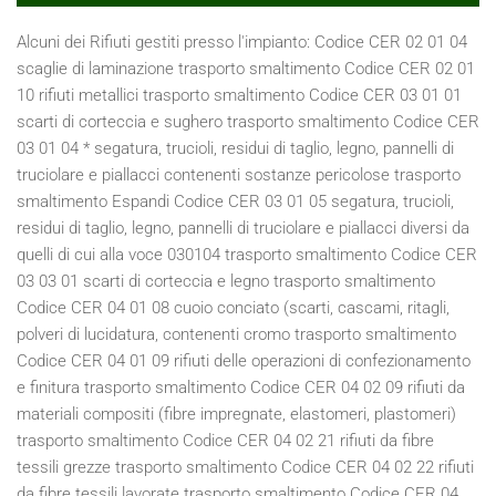
Alcuni dei Rifiuti gestiti presso l'impianto: Codice CER 02 01 04 scaglie di laminazione trasporto smaltimento Codice CER 02 01 10 rifiuti metallici trasporto smaltimento Codice CER 03 01 01 scarti di corteccia e sughero trasporto smaltimento Codice CER 03 01 04 * segatura, trucioli, residui di taglio, legno, pannelli di truciolare e piallacci contenenti sostanze pericolose trasporto smaltimento Espandi Codice CER 03 01 05 segatura, trucioli, residui di taglio, legno, pannelli di truciolare e piallacci diversi da quelli di cui alla voce 030104 trasporto smaltimento Codice CER 03 03 01 scarti di corteccia e legno trasporto smaltimento Codice CER 04 01 08 cuoio conciato (scarti, cascami, ritagli, polveri di lucidatura, contenenti cromo trasporto smaltimento Codice CER 04 01 09 rifiuti delle operazioni di confezionamento e finitura trasporto smaltimento Codice CER 04 02 09 rifiuti da materiali compositi (fibre impregnate, elastomeri, plastomeri) trasporto smaltimento Codice CER 04 02 21 rifiuti da fibre tessili grezze trasporto smaltimento Codice CER 04 02 22 rifiuti da fibre tessili lavorate trasporto smaltimento Codice CER 04 02 99 rifiuti non specificati altrimenti (limitatamente a sfridi e scarti tessili misti del confezionamento dei sedili per auto e varie misti con il ferro) trasporto smaltimento Codice CER 07 02 99 rifiuti non specificati altrimenti (limitatamente a gomma e sfridi di gomma) trasporto smaltimento Codice CER 08 03 17* toner per stampa esauriti contenenti sostanze pericolose trasporto smaltimento Codice CER 08 03 18 toner per stampa esauriti diversi da quelli di cui alla voce 080317* trasporto smaltimento Codice CER 09 01 07 carta e pellicole per fotografia, contenenti argento o composti dell' argento trasporto smaltimento Codice CER 09 01 08 carta e pellicole per fotografia, non contenenti argento o composti dell' argento trasporto smaltimento Codice CER 10 02 10 scaglie di laminazione trasporto smaltimento Codice CER 10 12 06 stampi di scarto trasporto smaltimento Codice CER 11 02 06 rifiuti della lavorazione idrometallurgica del rame, diversi da quelli di cui alla voce 110205 trasporto smaltimento Codice CER 11 05 01 zinco solido trasporto smaltimento Codice CER 11 05 02 ceneri di zinco trasporto smaltimento Codice CER 11 05 03* rifiuti solidi prodotti dal trattamento dei fumi trasporto smaltimento Codice CER 12 01 01 limatura e trucioli di metalli ferrosi trasporto smaltimento Codice CER 12 01 02 polveri e particolato di metalli ferrosi trasporto smaltimento Codice CER 12 01 03 limatura, scaglie e polveri di metalli non ferrosi trasporto smaltimento Codice CER 12 01 04 polveri e particolato di metalli non ferrosi trasporto smaltimento Codice CER 12 01 05 limatura e trucioli di materiali plastici trasporto smaltimento Codice CER 12 01 99 rifiuti non specificati altrimenti (limitatamente a carta abrasiva, dischi e mole abrasive, polvere e sabbia abrasiva) trasporto smaltimento Codice CER 13 02 04 * scarti di olio minerale per motori, ingranaggi e lubrificazione, clorurati trasporto smaltimento Codice CER 13 02 05 * scarti di olio minerale per motori, ingranaggi e lubrificazione, non clorurati trasporto smaltimento Codice CER 13 02 06* scarti di olio sintetico per motori, ingranaggi e lubrificazione trasporto smaltimento Codice CER 13 02 07* olio per motori, ingranaggi e lubrificazione, facilmente biodegradabile trasporto smaltimento Codice CER 13 02 08* altri oli per motori, ingranaggi e lubrificazione trasporto smaltimento Codice CER 15 01 01 imballaggi in carta e cartone trasporto smaltimento Codice CER 15 01 02 imballaggi in plastica trasporto smaltimento Codice CER 15 01 03 imballaggi in legno trasporto smaltimento Codice CER 15 01 04 imballaggi metallici trasporto smaltimento Codice CER 15 01 05 imballaggi compositi trasporto smaltimento Codice CER 15 01 06 imballaggi in materiali misti trasporto smaltimento Codice CER 15 01 07 imballaggi in vetro trasporto smaltimento Codice CER 15 01 09 imballaggi in materia tessile trasporto smaltimento Codice CER 15 01 10* imballaggi contenenti residui di sostanze pericolose o contaminati da tali sostanze trasporto smaltimento Codice CER 15 01 11* imballaggi metallici contenenti matrici solide porose pericolose (ad esempio amianto), compresi i contenitori a pressione vuoti trasporto smaltimento Codice CER 15 02 02* assorbenti, materiali filtranti (inclusi filtri dell'olio non specificati altrimenti), stracci e indumenti protettivi, contaminati da sostanze pericolose) trasporto smaltimento Codice CER 15 02 03 assorbenti, materiali filtranti , stracci e indumenti protettivi, diversi da quelli di cui alla voce 150202* trasporto smaltimento Codice CER 16 01 03 pneumatici fuori uso trasporto smaltimento Codice CER 16 01 06 veicoli fuori uso, non contenenti liquidi né altre componenti pericolose trasporto smaltimento Codice CER 16 01 07* filtri dell'olio trasporto smaltimento Codice CER 16 01 12 pastiglie per freni, diverse da quelle di cui alla voce 160111 trasporto smaltimento Codice CER 16 01 15 liquidi antigelo diversi da quelli di cui alla voce 160114* trasporto smaltimento Codice CER 16 01 16 serbatoi per gas liquido trasporto smaltimento Codice CER 16 01 17 metalli ferrosi trasporto smaltimento Codice CER 16 01 18 metalli non ferrosi trasporto smaltimento Codice CER 16 01 19 plastica trasporto smaltimento Codice CER 16 01 20 vetro trasporto smaltimento Codice CER 16 01 22 componenti non specificati altrimenti trasporto smaltimento Codice CER 16 02 11 * apparecchiature fuori uso, contenenti clorofluorocarburi, HCFC, HFC trasporto smaltimento Codice CER 16 02 13 * apparecchiature fuori uso, contenenti componenti pericolosi diversi da quelli di cui alle voci 160209 e 160212 trasporto smaltimento Codice CER 16 02 14 apparecchiature fuori uso, diverse da quelle di cui alle voci da 160209 a 160213 trasporto smaltimento Codice CER 16 02 15 * componenti pericolosi rimossi da apparecchiature fuori uso trasporto smaltimento Codice CER 16 02 16 componenti rimossi da apparecchiature fuori uso, diversi da quelli di cui alla voce 160215 trasporto smaltimento Codice CER 16 06 01 * batterie al piombo trasporto smaltimento Codice CER 17 01 06 * miscugli o scorie di cemento, mattoni, mattonelle e cercamiche, diverse da quelle di cui alla voce 170106 trasporto smaltimento Codice CER 17 01 07 miscugli di cemento, mattoni, mattonelle e ceramiche, diversi da quelli di cui alla voce 170106 trasporto smaltimento Codice CER 17 02 01 legno trasporto smaltimento Codice CER 17 02 02 vetro trasporto smaltimento Codice CER 17 02 03 plastica trasporto smaltimento Codice CER 17 02 04 * vetro, plastica e legno contenenti sostanze pericolose o da esse contaminati trasporto smaltimento Codice CER 17 04 01 rame, bronzo, ottone trasporto smaltimento Codice CER 17 04 02 alluminio trasporto smaltimento Codice CER 17 04 03 piombo trasporto smaltimento Codice CER 17 04 04 zinco trasporto smaltimento Codice CER 17 04 05 ferro e acciaio trasporto smaltimento Codice CER 17 04 06 stagno trasporto smaltimento Codice CER 17 04 07 metalli misti trasporto smaltimento Codice CER 17 04 09* rifiuti metallici contaminati da sostanze pericolose trasporto smaltimento Codice CER 17 04 10* cavi, impregnati di olio, di catrame di carbone o di altre sostanze pericolose trasporto smaltimento Codice CER 17 04 11 cavi, diversi da quelli di cui alla voce 170410 trasporto smaltimento Codice CER 17 06 03 * altri materiali isolanti contenenti o costituiti da sostanze pericolose trasporto smaltimento Codice CER 17 06 04 materiali isolanti diversi da quelli di cui alle voci 170601 e 170603 trasporto smaltimento Codice CER 17 06 05* materiali da costruzione contenenti amianto trasporto smaltimento Codice CER 17 08 01* materiali da costruzione a base di gesso contaminati da sostanze pericolose trasporto smaltimento Codice CER 17 08 02 materiali da costruzione a base di gesso diversi da quelli di cui alla voce 170801 trasporto smaltimento Codice CER 17 09 03* altri rifiuti dell'attività di costruzione e demolizione (compresi rifiuti misti) contenenti sostanze pericolose trasporto smaltimento Codice CER 17 09 04 rifiuti misti dell'attività di costruzione e demolizione, diversi da quelli di cui alle voci 170901, 170902 e 170903 trasporto smaltimento Codice CER 19 01 02 materiali ferrosi estratti da ceneri pesanti trasporto smaltimento Codice CER 19 10 01 rifiuti di ferro e acciaio trasporto smaltimento Codice CER 19 10 02 rifiuti di metalli non ferrosi trasporto smaltimento Codice CER 19 12 01 carta e cartone trasporto smaltimento Codice CER 19 12 03 metalli non ferrosi trasporto smaltimento Codice CER 19 12 04 plastica e gomma trasporto smaltimento Codice CER 19 12 05 vetro trasporto smaltimento Codice CER 19 12 07 legno diverso da quello di cui alla voce 191206 trasporto smaltimento Codice CER 19 12 08 prodotti tessili trasporto smaltimento Codice CER 20 01 01 carta e cartone trasporto smaltimento Codice CER 20 01 02 vetro trasporto smaltimento Codice CER 20 01 11 prodotti tessili trasporto smaltimento Codice CER 20 01 23* apparecchiature fuori uso contenenti clorofluorocarburi trasporto smaltimento Codice CER 20 01 27* vernici, inchiostri, adesivi e resine contenenti sostanze pericolose trasporto smaltimento Codice CER 20 01 28 vernici, inchiostri, adesivi e resine diversi da quelli di cui alla voce 20 01 27 trasporto smaltimento Codice CER 20 01 35* apparecchiature elettriche ed elettroniche fuori uso, diverse da quelle di cui alle voci 200121 e 200123, contenenti componenti pericolose trasporto smaltim