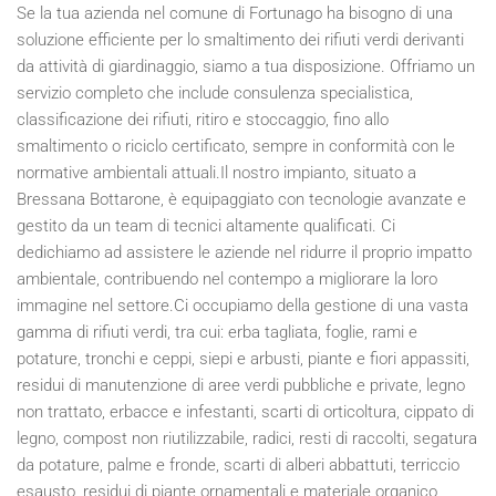
Se la tua azienda nel comune di Fortunago ha bisogno di una
soluzione efficiente per lo smaltimento dei rifiuti verdi derivanti
da attività di giardinaggio, siamo a tua disposizione. Offriamo un
servizio completo che include consulenza specialistica,
classificazione dei rifiuti, ritiro e stoccaggio, fino allo
smaltimento o riciclo certificato, sempre in conformità con le
normative ambientali attuali.Il nostro impianto, situato a
Bressana Bottarone, è equipaggiato con tecnologie avanzate e
gestito da un team di tecnici altamente qualificati. Ci
dedichiamo ad assistere le aziende nel ridurre il proprio impatto
ambientale, contribuendo nel contempo a migliorare la loro
immagine nel settore.Ci occupiamo della gestione di una vasta
gamma di rifiuti verdi, tra cui: erba tagliata, foglie, rami e
potature, tronchi e ceppi, siepi e arbusti, piante e fiori appassiti,
residui di manutenzione di aree verdi pubbliche e private, legno
non trattato, erbacce e infestanti, scarti di orticoltura, cippato di
legno, compost non riutilizzabile, radici, resti di raccolti, segatura
da potature, palme e fronde, scarti di alberi abbattuti, terriccio
esausto, residui di piante ornamentali e materiale organico