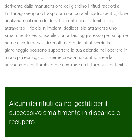
derivante dalla manutenzione del giardino.I rifiuti raccolti a
Fortunago vengono trasportati con cura al nostro centro, dove
analizziamo il metodo di trattamento più sostenibile, sia
attraverso il riciclo in impianti dedicati sia attraverso uno
smaltimento responsabile.Contattaci oggi stesso per scoprire
come i nostri servizi di smaltimento dei rifiuti verdi da
giardinaggio possono supportare la tua azienda nell'operare in
modo più ecologico. Insieme possiamo contribuire alla
salvaguardia dell'ambiente e costruire un futuro più sostenibile.
Alcuni dei rifiuti da noi gestiti per il
successivo smaltimento in discarica o
recupero