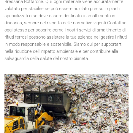
Bressana Bottarone. Qui, ogni materiale viene accuratamente
valutato per stabilire se può essere riciclato presso impianti
specializzati o se deve essere destinato a smaltimento in
discarica, sempre nel rispetto delle normative vigenti.Contattaci
oggi stesso per scoprire come i nostri servizi di smaltimento di
rifiuti ferrosi possono assistere la tua azienda nel gestire i rifiuti
in modo responsabile e sostenibile. Siamo qui per supportarti
nella riduzione dell'impatto ambientale e per contribuire alla
salvaguardia della salute del nostro pianeta.