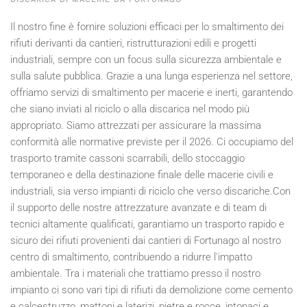
Il nostro fine è fornire soluzioni efficaci per lo smaltimento dei
rifiuti derivanti da cantieri, ristrutturazioni edili e progetti
industriali, sempre con un focus sulla sicurezza ambientale e
sulla salute pubblica. Grazie a una lunga esperienza nel settore,
offriamo servizi di smaltimento per macerie e inerti, garantendo
che siano inviati al riciclo o alla discarica nel modo più
appropriato. Siamo attrezzati per assicurare la massima
conformità alle normative previste per il
2026
. Ci occupiamo del
trasporto tramite cassoni scarrabili, dello stoccaggio
temporaneo e della destinazione finale delle macerie civili e
industriali, sia verso impianti di riciclo che verso discariche.Con
il supporto delle nostre attrezzature avanzate e di team di
tecnici altamente qualificati, garantiamo un trasporto rapido e
sicuro dei rifiuti provenienti dai cantieri di Fortunago al nostro
centro di smaltimento, contribuendo a ridurre l'impatto
ambientale. Tra i materiali che trattiamo presso il nostro
impianto ci sono vari tipi di rifiuti da demolizione come cemento
e calcestruzzo, mattoni e laterizi, pietre e rocce, intonaci e