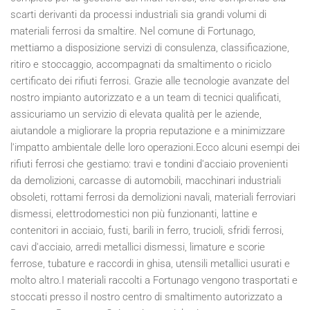
scarti derivanti da processi industriali sia grandi volumi di
materiali ferrosi da smaltire. Nel comune di Fortunago,
mettiamo a disposizione servizi di consulenza, classificazione,
ritiro e stoccaggio, accompagnati da smaltimento o riciclo
certificato dei rifiuti ferrosi. Grazie alle tecnologie avanzate del
nostro impianto autorizzato e a un team di tecnici qualificati,
assicuriamo un servizio di elevata qualità per le aziende,
aiutandole a migliorare la propria reputazione e a minimizzare
l'impatto ambientale delle loro operazioni.Ecco alcuni esempi dei
rifiuti ferrosi che gestiamo: travi e tondini d'acciaio provenienti
da demolizioni, carcasse di automobili, macchinari industriali
obsoleti, rottami ferrosi da demolizioni navali, materiali ferroviari
dismessi, elettrodomestici non più funzionanti, lattine e
contenitori in acciaio, fusti, barili in ferro, trucioli, sfridi ferrosi,
cavi d'acciaio, arredi metallici dismessi, limature e scorie
ferrose, tubature e raccordi in ghisa, utensili metallici usurati e
molto altro.I materiali raccolti a Fortunago vengono trasportati e
stoccati presso il nostro centro di smaltimento autorizzato a