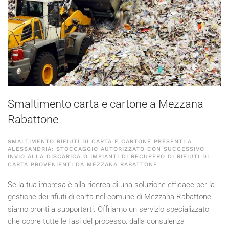
Smaltimento carta e cartone a Mezzana
Rabattone
SMALTIMENTO RIFIUTI DI CARTA E CARTONE PRESENTI A
ALESSANDRIA: STOCCAGGIO AUTORIZZATO CON SUCCESSIVO
INVIO ALLA DISCARICA O IMPIANTI DI RECUPERO DI RIFIUTI DI
CARTA PROVENIENTI DA MEZZANA RABATTONE
Se la tua impresa è alla ricerca di una soluzione efficace per la
gestione dei rifiuti di carta nel comune di Mezzana Rabattone,
siamo pronti a supportarti. Offriamo un servizio specializzato
che copre tutte le fasi del processo: dalla consulenza