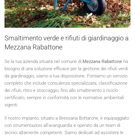
Smaltimento verde e rifiuti di giardinaggio a
Mezzana Rabattone
Se la tua azienda situata nel comune di
Mezzana Rabattone
ha
bisogno di una soluzione efficace per la gestione dei rifiuti verdi
da giardinaggio, siamo a tua disposizione. Forniamo un servizio
completo che include consulenza specializzata, classificazione
dei rifiuti, ritiro e stoccaggio, fino allo smaltimento o riciclo
certificato, sempre in conformità con le normative ambientali
vigenti.
Il nostro impianto, situato a Bressana Bottarone, è equipaggiato
con strumentazioni all'avanguardia e operato da un team di
tecnici altamente competenti. Siamo dedicati ad assistere le