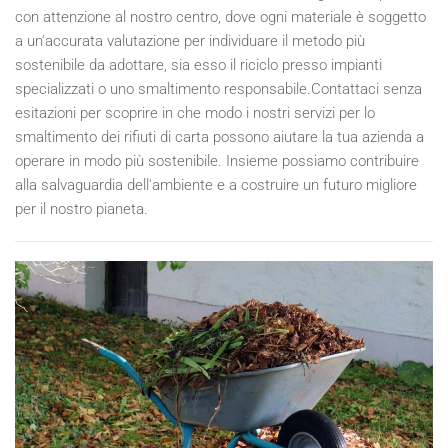
con attenzione al nostro centro, dove ogni materiale è soggetto
a un'accurata valutazione per individuare il metodo più
sostenibile da adottare, sia esso il riciclo presso impianti
specializzati o uno smaltimento responsabile.Contattaci senza
esitazioni per scoprire in che modo i nostri servizi per lo
smaltimento dei rifiuti di carta possono aiutare la tua azienda a
operare in modo più sostenibile. Insieme possiamo contribuire
alla salvaguardia dell'ambiente e a costruire un futuro migliore
per il nostro pianeta.