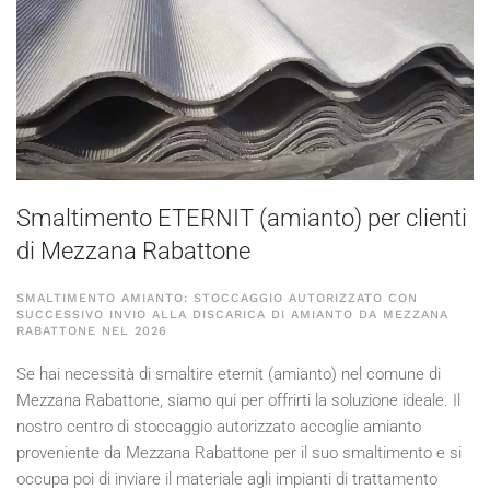
Smaltimento ETERNIT (amianto) per clienti
di Mezzana Rabattone
SMALTIMENTO AMIANTO: STOCCAGGIO AUTORIZZATO CON
SUCCESSIVO INVIO ALLA DISCARICA DI AMIANTO DA MEZZANA
RABATTONE NEL
2026
Se hai necessità di smaltire eternit (amianto) nel comune di
Mezzana Rabattone, siamo qui per offrirti la soluzione ideale. Il
nostro centro di stoccaggio autorizzato accoglie amianto
proveniente da Mezzana Rabattone per il suo smaltimento e si
occupa poi di inviare il materiale agli impianti di trattamento