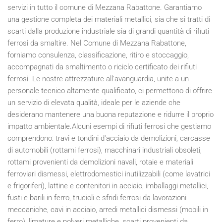
servizi in tutto il comune di Mezzana Rabattone. Garantiamo
una gestione completa dei materiali metallici, sia che si tratti di
scarti dalla produzione industriale sia di grandi quantità di rifiuti
ferrosi da smaltire. Nel Comune di Mezzana Rabattone,
forniamo consulenza, classificazione, ritiro e stoccaggio,
accompagnati da smaltimento o riciclo certificato dei rifiuti
ferrosi. Le nostre attrezzature all'avanguardia, unite a un
personale tecnico altamente qualificato, ci permettono di offrire
un servizio di elevata qualità, ideale per le aziende che
desiderano mantenere una buona reputazione e ridurre il proprio
impatto ambientale.Alcuni esempi di rifiuti ferrosi che gestiamo
comprendono: travi e tondini d'acciaio da demolizioni, carcasse
di automobili (rottami ferrosi), macchinari industriali obsoleti,
rottami provenienti da demolizioni navali, rotaie e materiali
ferroviari dismessi, elettrodomestici inutilizzabili (come lavatrici
e frigoriferi), lattine e contenitori in acciaio, imballaggi metallici,
fusti e barili in ferro, trucioli e sfridi ferrosi da lavorazioni
meccaniche, cavi in acciaio, arredi metallici dismessi (mobili in
ferro), limature e polveri metalliche, scarti provenienti da