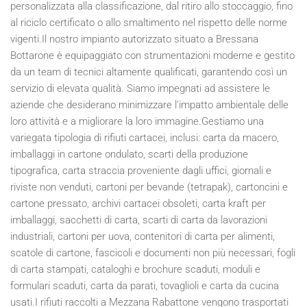
personalizzata alla classificazione, dal ritiro allo stoccaggio, fino
al riciclo certificato o allo smaltimento nel rispetto delle norme
vigenti.Il nostro impianto autorizzato situato a Bressana
Bottarone è equipaggiato con strumentazioni moderne e gestito
da un team di tecnici altamente qualificati, garantendo così un
servizio di elevata qualità. Siamo impegnati ad assistere le
aziende che desiderano minimizzare l'impatto ambientale delle
loro attività e a migliorare la loro immagine.Gestiamo una
variegata tipologia di rifiuti cartacei, inclusi: carta da macero,
imballaggi in cartone ondulato, scarti della produzione
tipografica, carta straccia proveniente dagli uffici, giornali e
riviste non venduti, cartoni per bevande (tetrapak), cartoncini e
cartone pressato, archivi cartacei obsoleti, carta kraft per
imballaggi, sacchetti di carta, scarti di carta da lavorazioni
industriali, cartoni per uova, contenitori di carta per alimenti,
scatole di cartone, fascicoli e documenti non più necessari, fogli
di carta stampati, cataloghi e brochure scaduti, moduli e
formulari scaduti, carta da parati, tovaglioli e carta da cucina
usati.I rifiuti raccolti a Mezzana Rabattone vengono trasportati