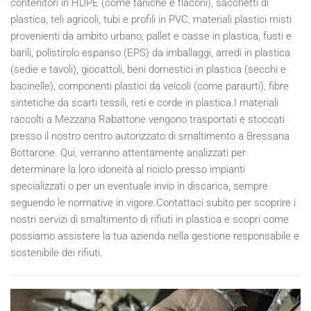
contenitori in HDPE (come taniche e flaconi), sacchetti di
plastica, teli agricoli, tubi e profili in PVC, materiali plastici misti
provenienti da ambito urbano, pallet e casse in plastica, fusti e
barili, polistirolo espanso (EPS) da imballaggi, arredi in plastica
(sedie e tavoli), giocattoli, beni domestici in plastica (secchi e
bacinelle), componenti plastici da veicoli (come paraurti), fibre
sintetiche da scarti tessili, reti e corde in plastica.I materiali
raccolti a Mezzana Rabattone vengono trasportati e stoccati
presso il nostro centro autorizzato di smaltimento a Bressana
Bottarone. Qui, verranno attentamente analizzati per
determinare la loro idoneità al riciclo presso impianti
specializzati o per un eventuale invio in discarica, sempre
seguendo le normative in vigore.Contattaci subito per scoprire i
nostri servizi di smaltimento di rifiuti in plastica e scopri come
possiamo assistere la tua azienda nella gestione responsabile e
sostenibile dei rifiuti.