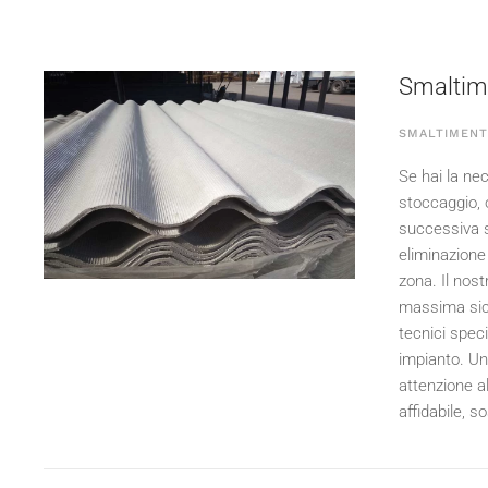
Smaltime
SMALTIMENT
Se hai la nec
stoccaggio, 
successiva s
eliminazione 
zona. Il nost
massima sicu
tecnici speci
impianto. Una
attenzione al
affidabile, s