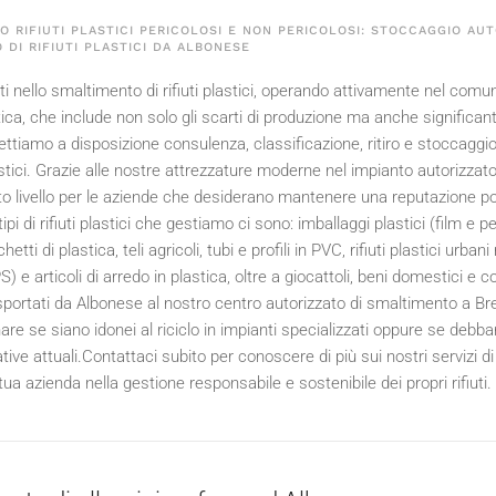
 RIFIUTI PLASTICI PERICOLOSI E NON PERICOLOSI: STOCCAGGIO AUT
 DI RIFIUTI PLASTICI DA ALBONESE
i nello smaltimento di rifiuti plastici, operando attivamente nel comun
astica, che include non solo gli scarti di produzione ma anche significant
ttiamo a disposizione consulenza, classificazione, ritiro e stoccaggio,
astici. Grazie alle nostre attrezzature moderne nel impianto autorizza
lto livello per le aziende che desiderano mantenere una reputazione pos
i tipi di rifiuti plastici che gestiamo ci sono: imballaggi plastici (film e
hetti di plastica, teli agricoli, tubi e profili in PVC, rifiuti plastici urbani
 e articoli di arredo in plastica, oltre a giocattoli, beni domestici e co
portati da Albonese al nostro centro autorizzato di smaltimento a Br
are se siano idonei al riciclo in impianti specializzati oppure se debb
ive attuali.Contattaci subito per conoscere di più sui nostri servizi d
tua azienda nella gestione responsabile e sostenibile dei propri rifiuti.