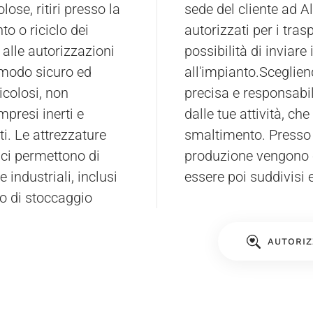
lose, ritiri presso la
fi, utilizzando mezzi
to o riciclo dei
 il cliente ha la
 alle autorizzazioni
 autonomamente
 modo sicuro ed
all'impianto.Sceglie
ricolosi, non
precisa e responsabile
ompresi inerti e
dalle tue attività, ch
ti. Le attrezzature
smaltimento. Presso il 
 ci permettono di
produzione vengono cl
 industriali, inclusi
essere poi suddivisi e
ro di stoccaggio
AUTORIZ