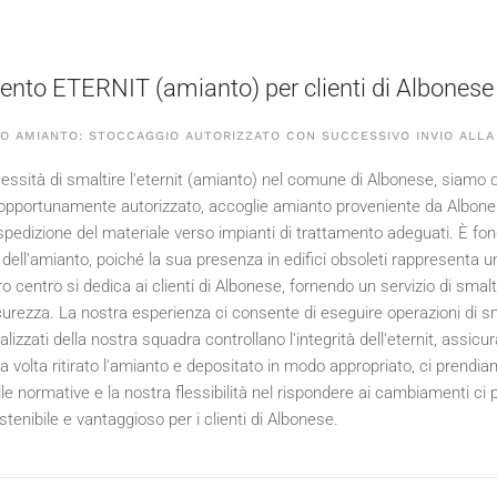
nto ETERNIT (amianto) per clienti di Albonese
O AMIANTO: STOCCAGGIO AUTORIZZATO CON SUCCESSIVO INVIO ALLA
essità di smaltire l'eternit (amianto) nel comune di Albonese, siamo qui
opportunamente autorizzato, accoglie amianto proveniente da Albones
pedizione del materiale verso impianti di trattamento adeguati. È fo
dell'amianto, poiché la sua presenza in edifici obsoleti rappresenta un s
ro centro si dedica ai clienti di Albonese, fornendo un servizio di smal
rezza. La nostra esperienza ci consente di eseguire operazioni di sma
alizzati della nostra squadra controllano l'integrità dell'eternit, ass
 volta ritirato l'amianto e depositato in modo appropriato, ci prendiam
le normative e la nostra flessibilità nel rispondere ai cambiamenti ci 
ostenibile e vantaggioso per i clienti di Albonese.