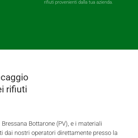
rifiuti provenienti dalla tua azienda.
ccaggio
 rifiuti