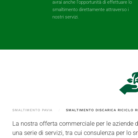
avrai anche l'opportunità di effettuare lo
smaltimento direttamente attraverso i
nostri servizi.
SMALTIMENTO PAVIA
SMALTIMENTO DISCARICA RICICLO R
La nostra offerta commerciale per le aziende 
autorizzato si trova a Bressana Bottarone (
una serie di servizi, tra cui consulenza per lo sm
possono essere ritirati dai nostri operatori d