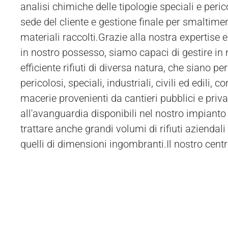
analisi chimiche delle tipologie speciali e perico
sede del cliente ad Albonese o in comuni limitro
sede del cliente e gestione finale per smaltimen
autorizzati per i trasporti speciali. In alternativa,
materiali raccolti.Grazie alla nostra expertise e
possibilità di inviare i materiali
in nostro possesso, siamo capaci di gestire in
efficiente rifiuti di diversa natura, che siano pe
pericolosi, speciali, industriali, civili ed edili, c
macerie provenienti da cantieri pubblici e priva
all'avanguardia disponibili nel nostro impianto
trattare anche grandi volumi di rifiuti aziendali e
quelli di dimensioni ingombranti.Il nostro cent