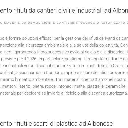
to rifiuti da cantieri civili e industriali ad Albo
 MACERIE DA DEMOLIZIONI E CANTIERI: STOCCAGGIO AUTORIZZATO C
po è fornire soluzioni efficaci per la gestione dei rifiuti derivanti da can
ttenzione alla sicurezza ambientale e alla salute della collettività. Co
 inerti, garantendo il loro successivo avvio al riciclo o alla discarica
 previste per il
2026
. In particolare, gestiamo il trasporto mediante ca
i e industriali verso discariche autorizzate o impianti di riciclo.Grazie
lificati, assicuriamo un trasporto rapido e sicuro dei rifiuti provenien
 minimo l’impatto ambientale. Tra i materiali che trattiamo nel nostr
 mattoni, laterizi, pietre, rocce, intonaci, malte, piastrelle, ceramiche
materiale per decidere se inviarlo al riciclo o alla discarica autorizzata.
nto rifiuti e scarti di plastica ad Albonese