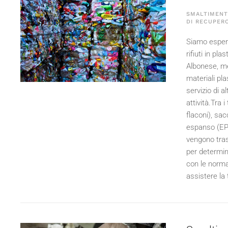
SMALTIMENTO
DI RECUPERO
Siamo espert
rifiuti in pl
Albonese, me
materiali pl
servizio di a
attività.Tra 
flaconi), sacc
espanso (EPS)
vengono tras
per determin
con le normat
assistere la 