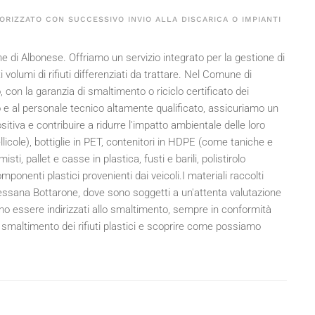
ORIZZATO CON SUCCESSIVO INVIO ALLA DISCARICA O IMPIANTI
e di Albonese. Offriamo un servizio integrato per la gestione di
i volumi di rifiuti differenziati da trattare. Nel Comune di
 con la garanzia di smaltimento o riciclo certificato dei
to e al personale tecnico altamente qualificato, assicuriamo un
itiva e contribuire a ridurre l'impatto ambientale delle loro
 pellicole), bottiglie in PET, contenitori in HDPE (come taniche e
 misti, pallet e casse in plastica, fusti e barili, polistirolo
mponenti plastici provenienti dai veicoli.I materiali raccolti
essana Bottarone, dove sono soggetti a un'attenta valutazione
ano essere indirizzati allo smaltimento, sempre in conformità
i smaltimento dei rifiuti plastici e scoprire come possiamo