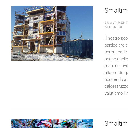
Smaltimen
SMALTIMENTO
ALBONESE
Il nostro sco
particolare a
per macerie e
anche quelle
macerie civil
altamente qua
riducendo al
calcestruzzo,
valutiamo il 
Smaltime