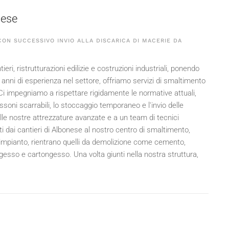
nese
ON SUCCESSIVO INVIO ALLA DISCARICA DI MACERIE DA
tieri, ristrutturazioni edilizie e costruzioni industriali, ponendo
n anni di esperienza nel settore, offriamo servizi di smaltimento
. Ci impegniamo a rispettare rigidamente le normative attuali,
ssoni scarrabili, lo stoccaggio temporaneo e l'invio delle
 alle nostre attrezzature avanzate e a un team di tecnici
ti dai cantieri di Albonese al nostro centro di smaltimento,
o impianto, rientrano quelli da demolizione come cemento,
, gesso e cartongesso. Una volta giunti nella nostra struttura,