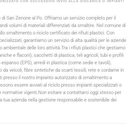
ORIZZATO CON SUCCESSIVO INVIO ALLA DISCARICA O IMPIANTI
e di San Zenone al Po. Offriamo un servizio completo per il
randi volumi di materiali differenziati da smaltire. Nel comune di
o smaltimento o riciclo certificato dei rifiuti plastici. Con
ecializzati, garantiamo un servizio di alta qualità per le aziende
mbientale delle loro attività.Tra i rifiuti plastici che gestiamo
iche e flaconi), sacchetti di plastica, teli agricoli, tubi e profili
rolo espanso (EPS), arredi in plastica (come sedie e tavoli),
da veicoli, fibre sintetiche da scarti tessili, rete e cordame in
ti presso il nostro impianto autorizzato di smaltimento a
no essere avviati al riciclo presso impianti specializzati o
e normative vigenti.Non esitare a contattarci oggi stesso per
 la tua azienda nella gestione responsabile e sostenibile dei