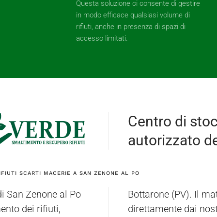
Questa soluzione ci consente di gestire
in modo efficace qualsiasi volume di
rifiuti, anche in presenza di spazi di
accesso limitati.
Centro di sto
autorizzato dei
IFIUTI SCARTI MACERIE A SAN ZENONE AL PO
di San Zenone al Po
uò essere ritirato
nto dei rifiuti,
el cliente a San