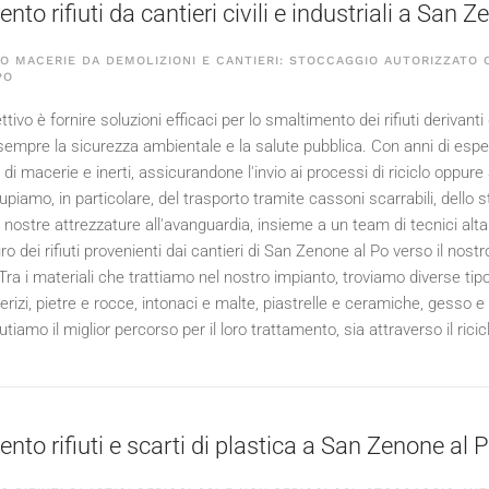
to rifiuti da cantieri civili e industriali a San 
 MACERIE DA DEMOLIZIONI E CANTIERI: STOCCAGGIO AUTORIZZATO C
PO
ttivo è fornire soluzioni efficaci per lo smaltimento dei rifiuti derivanti d
empre la sicurezza ambientale e la salute pubblica. Con anni di esperi
i macerie e inerti, assicurandone l'invio ai processi di riciclo oppure a
upiamo, in particolare, del trasporto tramite cassoni scarrabili, dello 
e nostre attrezzature all'avanguardia, insieme a un team di tecnici alt
ro dei rifiuti provenienti dai cantieri di San Zenone al Po verso il nos
Tra i materiali che trattiamo nel nostro impianto, troviamo diverse tip
erizi, pietre e rocce, intonaci e malte, piastrelle e ceramiche, gesso 
utiamo il miglior percorso per il loro trattamento, sia attraverso il rici
nto rifiuti e scarti di plastica a San Zenone al 