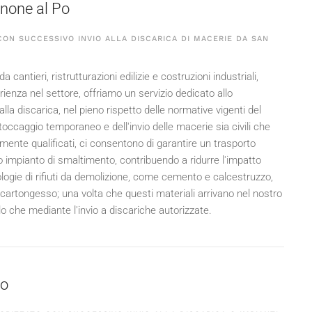
Zenone al Po
ON SUCCESSIVO INVIO ALLA DISCARICA DI MACERIE DA SAN
a cantieri, ristrutturazioni edilizie e costruzioni industriali,
enza nel settore, offriamo un servizio dedicato allo
lla discarica, nel pieno rispetto delle normative vigenti del
stoccaggio temporaneo e dell'invio delle macerie sia civili che
amente qualificati, ci consentono di garantire un trasporto
tro impianto di smaltimento, contribuendo a ridurre l'impatto
ologie di rifiuti da demolizione, come cemento e calcestruzzo,
e cartongesso; una volta che questi materiali arrivano nel nostro
clo che mediante l'invio a discariche autorizzate.
Po