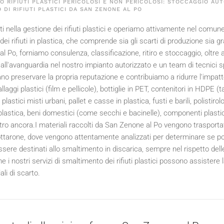
 RIFIUTI PLASTICI PERICOLOSI E NON PERICOLOSI: STOCCAGGIO AUT
 DI RIFIUTI PLASTICI DA SAN ZENONE AL PO
i nella gestione dei rifiuti plastici e operiamo attivamente nel comun
ei rifiuti in plastica, che comprende sia gli scarti di produzione sia g
 Po, forniamo consulenza, classificazione, ritiro e stoccaggio, oltre all
all'avanguardia nel nostro impianto autorizzato e un team di tecnici sp
o preservare la propria reputazione e contribuiamo a ridurre l'impatto a
laggi plastici (film e pellicole), bottiglie in PET, contenitori in HDPE (tan
ti plastici misti urbani, pallet e casse in plastica, fusti e barili, polisti
 plastica, beni domestici (come secchi e bacinelle), componenti plastici 
altro ancora.I materiali raccolti da San Zenone al Po vengono trasporta
tarone, dove vengono attentamente analizzati per determinare se posso
sere destinati allo smaltimento in discarica, sempre nel rispetto dell
 i nostri servizi di smaltimento dei rifiuti plastici possono assistere
ali di scarto.