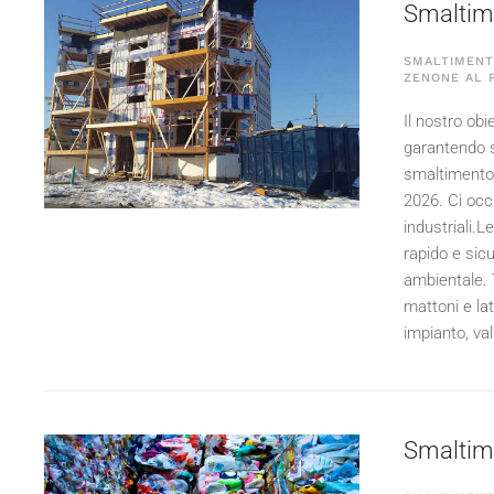
Smaltimen
SMALTIMENTO
ZENONE AL 
Il nostro obie
garantendo s
smaltimento d
2026
. Ci occ
industriali.L
rapido e sicu
ambientale. 
mattoni e lat
impianto, val
Smaltime