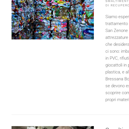
SMALTIMENTO
DI RECUPERO
Siamo espert
trattamento d
San Zenone al
attrezzature 
che desideran
ci sono: imbal
in PVC, rifiu
giocattoli in
plastica, e 
Bressana Bot
se devono es
scoprire come
propri materi