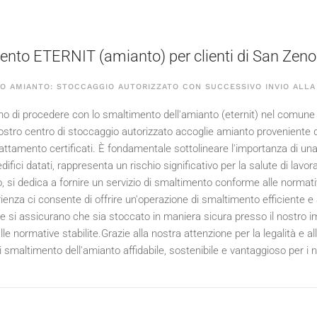
nto ETERNIT (amianto) per clienti di San Zeno
O AMIANTO: STOCCAGGIO AUTORIZZATO CON SUCCESSIVO INVIO ALLA
no di procedere con lo smaltimento dell'amianto (eternit) nel comune d
 nostro centro di stoccaggio autorizzato accoglie amianto provenient
trattamento certificati. È fondamentale sottolineare l'importanza di un
difici datati, rappresenta un rischio significativo per la salute di lavora
, si dedica a fornire un servizio di smaltimento conforme alle normat
enza ci consente di offrire un'operazione di smaltimento efficiente e a 
 e si assicurano che sia stoccato in maniera sicura presso il nostro im
le normative stabilite.Grazie alla nostra attenzione per la legalità e a
i smaltimento dell'amianto affidabile, sostenibile e vantaggioso per i n