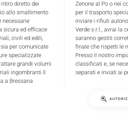
ritiro diretto dei
mezzi autorizzati
vio allo smaltimento
iente può decidere di
le necessarie
inviare i rifiuti aut
a sicura ed efficace
Verde
s.r.l., avrai la 
ali, civili ed edili,
saranno gestiti corr
, sia per comunicate
finale che rispetti l
ure specializzate
Presso il nostro impia
rattare grandi volumi
classificati e, se ne
riali ingombranti.Il
separati e inviati ai 
ova a Bressana
AUTORIZ