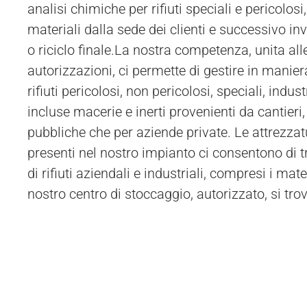
analisi chimiche per rifiuti speciali e pericolosi, 
Zenone al Po o nei comuni limitrofi, utilizzando 
materiali dalla sede dei clienti e successivo in
per il trasporto speciale. In alternativa, il cl
o riciclo finale.La nostra competenza, unita al
autorizzazioni, ci permette di gestire in manier
rifiuti pericolosi, non pericolosi, speciali, industri
incluse macerie e inerti provenienti da cantieri
pubbliche che per aziende private. Le attrezzat
presenti nel nostro impianto ci consentono di t
di rifiuti aziendali e industriali, compresi i mate
nostro centro di stoccaggio, autorizzato, si tr