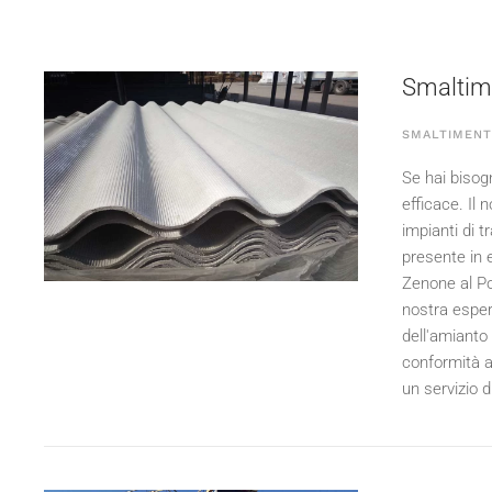
Smaltime
SMALTIMENT
Se hai bisog
efficace. Il
impianti di 
presente in e
Zenone al Po
nostra esperi
dell'amianto
conformità al
un servizio d