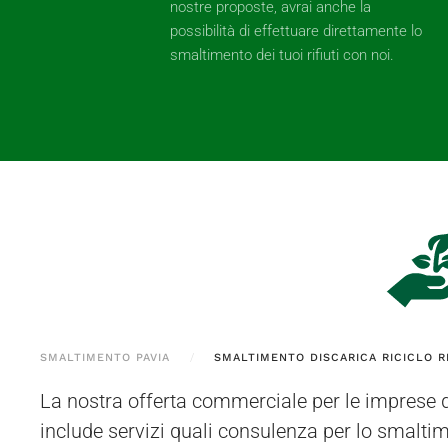
nostre proposte, avrai anche la
possibilità di effettuare direttamente lo
smaltimento dei tuoi rifiuti con noi.
SMALTIMENTO PAVIA
SMALTIMENTO DISCARICA RICICLO R
La nostra offerta commerciale per le imprese 
Bottarone (PV). Il materiale in questione p
include servizi quali consulenza per lo smaltime
direttamente dai nostri operatori presso la sede d