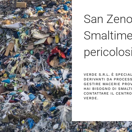
San Zeno
Smaltimen
pericolos
VERDE S.R.L. È SPECI
DERIVANTI DA PROCESS
GESTIRE MACERIE PROVE
HAI BISOGNO DI SMALTI
CONTATTARE IL CENTRO
VERDE.