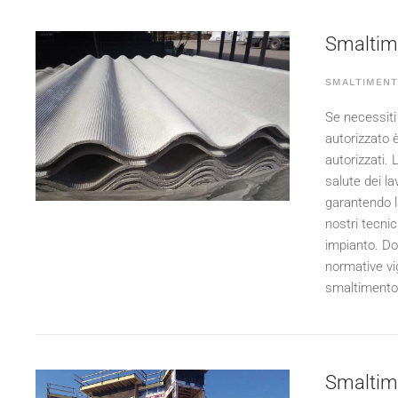
Smaltime
SMALTIMENT
Se necessiti 
autorizzato 
autorizzati.
salute dei la
garantendo l
nostri tecni
impianto. Do
normative vi
smaltimento d
Smaltimen