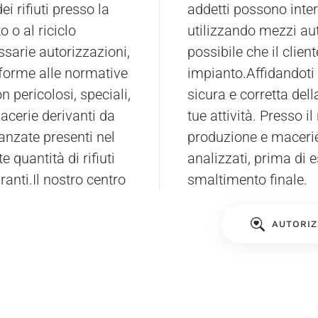
dei rifiuti presso la
la sede del cliente
o o al riciclo
le, ma è anche
ssarie autorizzazioni,
i materiali al nostro
nforme alle normative
impianto.Affidandoti
non pericolosi, speciali,
sicura e corretta della
 macerie derivanti da
tue attività. Presso il 
anzate presenti nel
produzione e macerie 
 quantità di rifiuti
analizzati, prima di e
ranti.Il nostro centro
smaltimento finale.
AUTORIZ