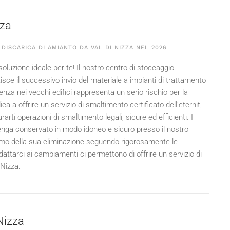
zza
DISCARICA DI AMIANTO DA VAL DI NIZZA NEL
2026
soluzione ideale per te! Il nostro centro di stoccaggio
sce il successivo invio del materiale a impianti di trattamento
nza nei vecchi edifici rappresenta un serio rischio per la
ca a offrire un servizio di smaltimento certificato dell'eternit,
i operazioni di smaltimento legali, sicure ed efficienti. I
e venga conservato in modo idoneo e sicuro presso il nostro
iamo della sua eliminazione seguendo rigorosamente le
attarci ai cambiamenti ci permettono di offrire un servizio di
 Nizza.
 Nizza