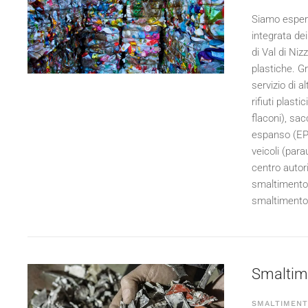
Siamo esperti
integrata dei
di Val di Niz
plastiche. G
servizio di 
rifiuti plast
flaconi), sacc
espanso (EPS)
veicoli (para
centro autori
smaltimento i
smaltimento d
Smaltime
SMALTIMENTO