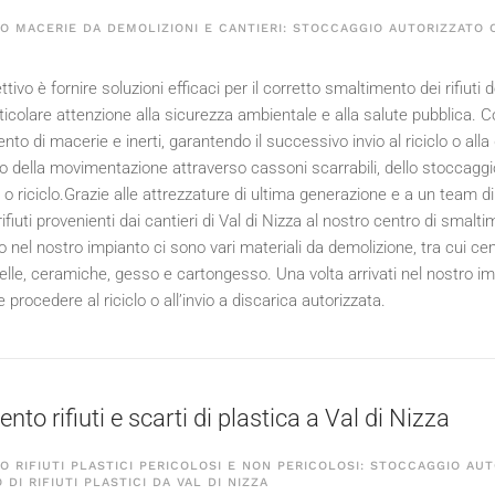
 MACERIE DA DEMOLIZIONI E CANTIERI: STOCCAGGIO AUTORIZZATO C
ttivo è fornire soluzioni efficaci per il corretto smaltimento dei rifiuti de
icolare attenzione alla sicurezza ambientale e alla salute pubblica. C
nto di macerie e inerti, garantendo il successivo invio al riciclo o alla
della movimentazione attraverso cassoni scarrabili, dello stoccaggio temp
o riciclo.Grazie alle attrezzature di ultima generazione e a un team di
rifiuti provenienti dai cantieri di Val di Nizza al nostro centro di smal
 nel nostro impianto ci sono vari materiali da demolizione, tra cui ceme
relle, ceramiche, gesso e cartongesso. Una volta arrivati nel nostro i
procedere al riciclo o all’invio a discarica autorizzata.
to rifiuti e scarti di plastica a Val di Nizza
 RIFIUTI PLASTICI PERICOLOSI E NON PERICOLOSI: STOCCAGGIO AUT
 DI RIFIUTI PLASTICI DA VAL DI NIZZA