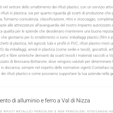
 nel settore dello smaltimento dei rifiuti plastici, con un servizio att
 rifiuti in plastica, sia per quanto riguarda gli scarti di produzione che
za, forniamo consulenza, classificazione, ritiro e stoccaggio, completa
razie alle attrezzature all’avanguardia del nostro impianto autorizzato
alta qualità per le aziende che desiderano mantenere una buona reputazi
ici che gestiamo per lo smaltimento vi sono: imballaggi plastici (film e p
hetti di plastica, teli agricoli, tubi e profili in PVC, rifiuti plastici misti 
 da imballaggi, arredi in plastica (come sedie e tavoli), giocattoli, ar
urti) e fibre sintetiche derivanti da scarti tessili.I materiali raccolti a
zzato di Bressana Bottarone, dove vengono valutati per determinare la po
n discarica, sempre nel rispetto delle normative vigenti.Contattaci ogg
ei rifiuti plastici e come possiamo supportare la tua azienda nella ges
nto di alluminio e ferro a Val di Nizza
 RIFIUTI METALLICI PERICOLOSI E NON PERICOLOSI: STOCCAGGIO A