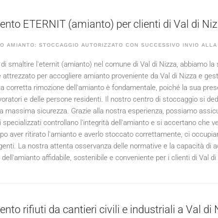
nto ETERNIT (amianto) per clienti di Val di Ni
O AMIANTO: STOCCAGGIO AUTORIZZATO CON SUCCESSIVO INVIO ALLA 
di smaltire l'eternit (amianto) nel comune di Val di Nizza, abbiamo la 
è attrezzato per accogliere amianto proveniente da Val di Nizza e gesti
 La corretta rimozione dell'amianto è fondamentale, poiché la sua prese
voratori e delle persone residenti. Il nostro centro di stoccaggio si dedi
a massima sicurezza. Grazie alla nostra esperienza, possiamo assicurart
ci specializzati controllano l'integrità dell'amianto e si accertano ch
po aver ritirato l'amianto e averlo stoccato correttamente, ci occup
genti. La nostra attenta osservanza delle normative e la capacità di ad
ell'amianto affidabile, sostenibile e conveniente per i clienti di Val di
to rifiuti da cantieri civili e industriali a Val di