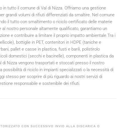
ivo in tutto il comune di Val di Nizza. Offriamo una gestione
 per grandi volumi di rifiuti differenziati da smaltire. Nel comune
ndo il tutto con smaltimento o riciclo certificato delle materie
 e al nostro personale altamente qualificato, garantiamo un
one e contribuire a limitare il proprio impatto ambientale.Tra i
ellicole), bottiglie in PET, contenitori in HDPE (taniche e
urbani, pallet e casse in plastica, fusti e barili, polistirolo
ticoli domestici (secchi e bacinelle), componenti in plastica da
 Val di Nizza vengono trasportati e stoccati presso il nostro
ssibilità di riciclo in impianti specializzati o la necessità di
i stesso per scoprire di più riguardo ai nostri servizi di
tione responsabile e sostenibile dei rifiuti.
UTORIZZATO CON SUCCESSIVO INVIO ALLA DISCARICA O