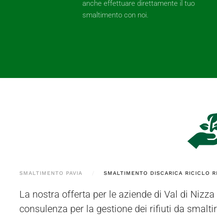
anche effettuare direttamente il tuo
smaltimento con noi.
SMALTIMENTO PAVIA
SMALTIMENTO DISCARICA RICICLO RI
La nostra offerta per le aziende di Val di Nizz
di stoccaggio autorizzato a Bressana Bottaro
consulenza per la gestione dei rifiuti da smalti
per ricevere materiali da Val di Nizza e dai comun