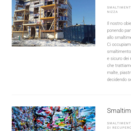
SMALTIMENTO
NIZZA
Il nostro obie
ponendo part
allo smaltime
Ci occupiamo 
smaltimento 
e sicuro dei 
che trattiamo
malte, piast
decidendo se 
Smaltimen
SMALTIMENTO
DI RECUPERO