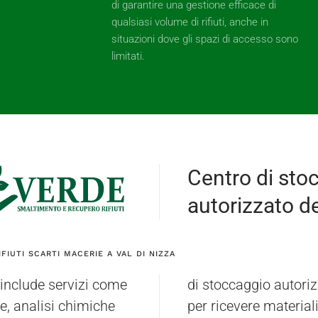
di garantire una gestione efficace di
qualsiasi volume di rifiuti, anche in
situazioni dove gli spazi di accesso sono
limitati.
Centro di sto
autorizzato dei
FIUTI SCARTI MACERIE A VAL DI NIZZA
a include servizi come
ne (PV) è attrezzato
re, analisi chimiche
i limitrofi. I nostri