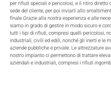
per rifiuti speciali e pericolosi, e il ritiro diretto 
addetti possono intervenire direttamente presso 
sede del cliente, per poi inviarli allo smaltiment
utilizzando mezzi autorizzati per il trasporto specia
finale.Grazie alla nostra esperienza e alle nece
possibile che il cliente invii autonomamente 
siamo in grado di gestire in modo sicuro e co
tutti i tipi di rifiuti, compresi quelli pericolosi, 
industriali, civili ed edili, nonché gli inerti e le
aziende pubbliche e private. Le attrezzature av
nostro impianto ci permettono di trattare elevate
aziendali e industriali, compresi i rifiuti ingomb