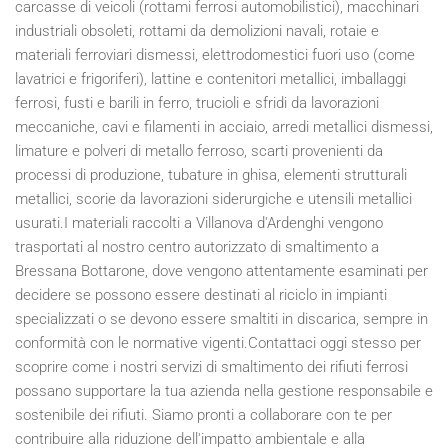
carcasse di veicoli (rottami ferrosi automobilistici), macchinari
industriali obsoleti, rottami da demolizioni navali, rotaie e
materiali ferroviari dismessi, elettrodomestici fuori uso (come
lavatrici e frigoriferi), lattine e contenitori metallici, imballaggi
ferrosi, fusti e barili in ferro, trucioli e sfridi da lavorazioni
meccaniche, cavi e filamenti in acciaio, arredi metallici dismessi,
limature e polveri di metallo ferroso, scarti provenienti da
processi di produzione, tubature in ghisa, elementi strutturali
metallici, scorie da lavorazioni siderurgiche e utensili metallici
usurati.I materiali raccolti a Villanova d'Ardenghi vengono
trasportati al nostro centro autorizzato di smaltimento a
Bressana Bottarone, dove vengono attentamente esaminati per
decidere se possono essere destinati al riciclo in impianti
specializzati o se devono essere smaltiti in discarica, sempre in
conformità con le normative vigenti.Contattaci oggi stesso per
scoprire come i nostri servizi di smaltimento dei rifiuti ferrosi
possano supportare la tua azienda nella gestione responsabile e
sostenibile dei rifiuti. Siamo pronti a collaborare con te per
contribuire alla riduzione dell'impatto ambientale e alla