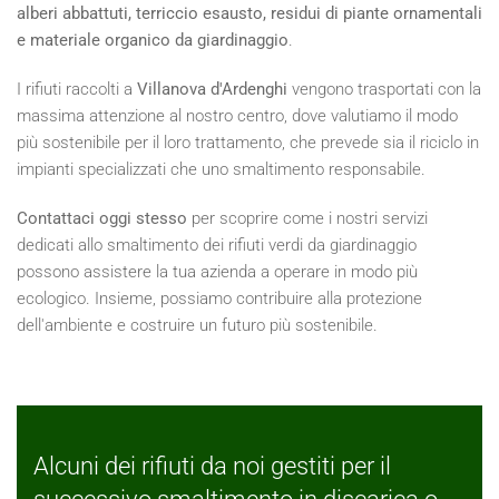
alberi abbattuti, terriccio esausto, residui di piante ornamentali
e materiale organico da giardinaggio
.
I rifiuti raccolti a
Villanova d'Ardenghi
vengono trasportati con la
massima attenzione al nostro centro, dove valutiamo il modo
più sostenibile per il loro trattamento, che prevede sia il riciclo in
impianti specializzati che uno smaltimento responsabile.
Contattaci oggi stesso
per scoprire come i nostri servizi
dedicati allo smaltimento dei rifiuti verdi da giardinaggio
possono assistere la tua azienda a operare in modo più
ecologico. Insieme, possiamo contribuire alla protezione
dell'ambiente e costruire un futuro più sostenibile.
Alcuni dei rifiuti da noi gestiti per il