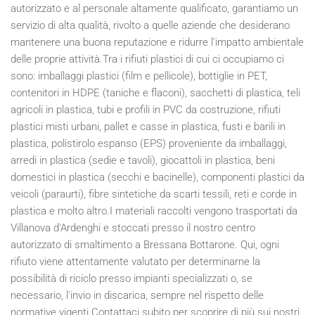
autorizzato e al personale altamente qualificato, garantiamo un
servizio di alta qualità, rivolto a quelle aziende che desiderano
mantenere una buona reputazione e ridurre l'impatto ambientale
delle proprie attività.Tra i rifiuti plastici di cui ci occupiamo ci
sono: imballaggi plastici (film e pellicole), bottiglie in PET,
contenitori in HDPE (taniche e flaconi), sacchetti di plastica, teli
agricoli in plastica, tubi e profili in PVC da costruzione, rifiuti
plastici misti urbani, pallet e casse in plastica, fusti e barili in
plastica, polistirolo espanso (EPS) proveniente da imballaggi,
arredi in plastica (sedie e tavoli), giocattoli in plastica, beni
domestici in plastica (secchi e bacinelle), componenti plastici da
veicoli (paraurti), fibre sintetiche da scarti tessili, reti e corde in
plastica e molto altro.I materiali raccolti vengono trasportati da
Villanova d'Ardenghi e stoccati presso il nostro centro
autorizzato di smaltimento a Bressana Bottarone. Qui, ogni
rifiuto viene attentamente valutato per determinarne la
possibilità di riciclo presso impianti specializzati o, se
necessario, l'invio in discarica, sempre nel rispetto delle
normative vigenti.Contattaci subito per scoprire di più sui nostri