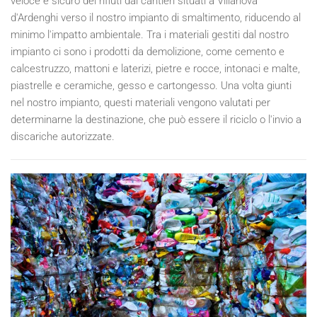
veloce e sicuro dei rifiuti dai cantieri situati a Villanova
d'Ardenghi verso il nostro impianto di smaltimento, riducendo al
minimo l'impatto ambientale. Tra i materiali gestiti dal nostro
impianto ci sono i prodotti da demolizione, come cemento e
calcestruzzo, mattoni e laterizi, pietre e rocce, intonaci e malte,
piastrelle e ceramiche, gesso e cartongesso. Una volta giunti
nel nostro impianto, questi materiali vengono valutati per
determinarne la destinazione, che può essere il riciclo o l'invio a
discariche autorizzate.