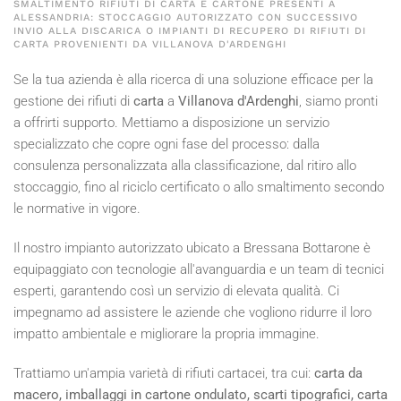
SMALTIMENTO RIFIUTI DI CARTA E CARTONE PRESENTI A
ALESSANDRIA: STOCCAGGIO AUTORIZZATO CON SUCCESSIVO
INVIO ALLA DISCARICA O IMPIANTI DI RECUPERO DI RIFIUTI DI
CARTA PROVENIENTI DA VILLANOVA D'ARDENGHI
Se la tua azienda è alla ricerca di una soluzione efficace per la
gestione dei rifiuti di
carta
a
Villanova d'Ardenghi
, siamo pronti
a offrirti supporto. Mettiamo a disposizione un servizio
specializzato che copre ogni fase del processo: dalla
consulenza personalizzata alla classificazione, dal ritiro allo
stoccaggio, fino al riciclo certificato o allo smaltimento secondo
le normative in vigore.
Il nostro impianto autorizzato ubicato a Bressana Bottarone è
equipaggiato con tecnologie all'avanguardia e un team di tecnici
esperti, garantendo così un servizio di elevata qualità. Ci
impegnamo ad assistere le aziende che vogliono ridurre il loro
impatto ambientale e migliorare la propria immagine.
Trattiamo un'ampia varietà di rifiuti cartacei, tra cui:
carta da
macero, imballaggi in cartone ondulato, scarti tipografici, carta