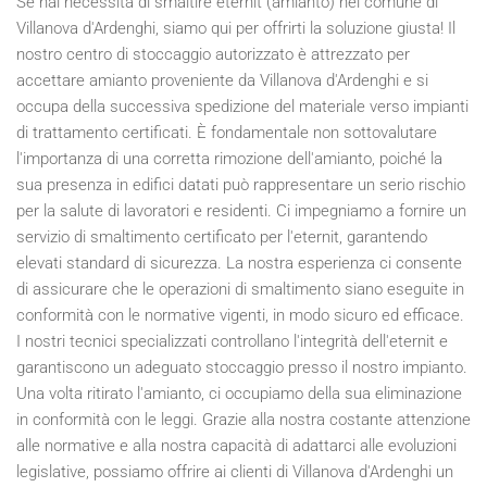
Se hai necessità di smaltire eternit (amianto) nel comune di
Villanova d'Ardenghi, siamo qui per offrirti la soluzione giusta! Il
nostro centro di stoccaggio autorizzato è attrezzato per
accettare amianto proveniente da Villanova d'Ardenghi e si
occupa della successiva spedizione del materiale verso impianti
di trattamento certificati. È fondamentale non sottovalutare
l'importanza di una corretta rimozione dell'amianto, poiché la
sua presenza in edifici datati può rappresentare un serio rischio
per la salute di lavoratori e residenti. Ci impegniamo a fornire un
servizio di smaltimento certificato per l'eternit, garantendo
elevati standard di sicurezza. La nostra esperienza ci consente
di assicurare che le operazioni di smaltimento siano eseguite in
conformità con le normative vigenti, in modo sicuro ed efficace.
I nostri tecnici specializzati controllano l'integrità dell'eternit e
garantiscono un adeguato stoccaggio presso il nostro impianto.
Una volta ritirato l'amianto, ci occupiamo della sua eliminazione
in conformità con le leggi. Grazie alla nostra costante attenzione
alle normative e alla nostra capacità di adattarci alle evoluzioni
legislative, possiamo offrire ai clienti di Villanova d'Ardenghi un