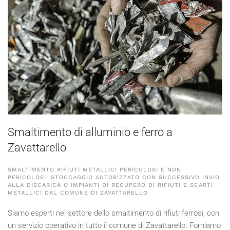
Smaltimento di alluminio e ferro a
Zavattarello
SMALTIMENTO RIFIUTI METALLICI PERICOLOSI E NON
PERICOLOSI: STOCCAGGIO AUTORIZZATO CON SUCCESSIVO INVIO
ALLA DISCARICA O IMPIANTI DI RECUPERO DI RIFIUTI E SCARTI
METALLICI DAL COMUNE DI ZAVATTARELLO
Siamo esperti nel settore dello smaltimento di rifiuti ferrosi, con
un servizio operativo in tutto il comune di Zavattarello. Forniamo