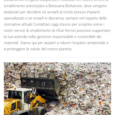
smaltimento autorizzato a Bressana Bottarone, dove vengono
analizzati per decidere se avviarli al riciclo presso impianti
specializzati o se inviarli in discarica, sempre nel rispetto delle
normative attuali.Contattaci oggi stesso per scoprire come i
nostri servizi di smaltimento di rifiuti ferrosi possono supportare
la tua azienda nella gestione responsabile e sostenibile dei
materiali. Siamo qui per aiutarti a ridurre l'impatto ambientale e
a proteggere la salute del nostro pianeta.