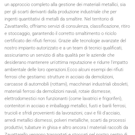
un approccio completo alla gestione dei materiali metallici, sia
per gli scarti derivanti dalla produzione industriale che per
ingenti quantitativi di metalli da smaltire. Nel territorio di
Zavattarello, offriamo servizi di consulenza, classificazione, ritiro
e stoccaggio, garantendo il corretto smaltimento o riciclo
certificato dei rifiuti ferrosi. Grazie alle tecnologie avanzate del
nostro impianto autorizzato e a un team di tecnici qualificati,
assicuriamo un servizio di alta qualità per le aziende che
desiderano mantenere un'ottima reputazione e ridurre l'impatto
ambientale delle loro operazioni.Ecco alcuni esempi dei rifiuti
ferrosi che gestiamo: strutture in acciaio da demolizioni,
carcasse di automobili (rottami), macchinari industriali obsoleti,
materiali ferrosi da demolizioni navali, rotaie dismesse,
elettrodomestici non funzionanti (come lavatrici e frigoriferi),
contenitori in acciaio e imballaggi metallici, fusti e barili ferrosi,
trucioli e sfridi provenienti da lavorazioni, cavi e fili d'acciaio,
arredi metallici dismessi, polveri metalliche, scarti da processi
produttivi, tubature in ghisa e altro ancora.I materiali raccolti da
Zavattarello vengono trasportati e stoccati nel nostro centro di