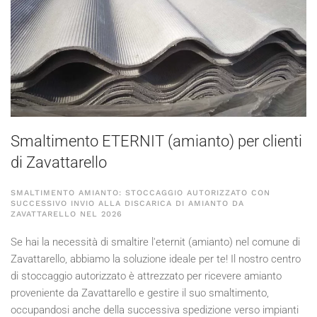
Smaltimento ETERNIT (amianto) per clienti
di Zavattarello
SMALTIMENTO AMIANTO: STOCCAGGIO AUTORIZZATO CON
SUCCESSIVO INVIO ALLA DISCARICA DI AMIANTO DA
ZAVATTARELLO NEL
2026
Se hai la necessità di smaltire l'eternit (amianto) nel comune di
Zavattarello, abbiamo la soluzione ideale per te! Il nostro centro
di stoccaggio autorizzato è attrezzato per ricevere amianto
proveniente da Zavattarello e gestire il suo smaltimento,
occupandosi anche della successiva spedizione verso impianti