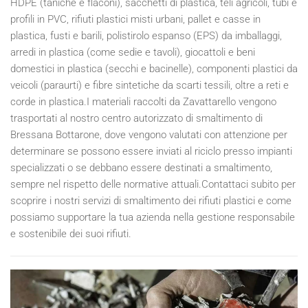
HDPE (taniche e flaconi), sacchetti di plastica, teli agricoli, tubi e
profili in PVC, rifiuti plastici misti urbani, pallet e casse in
plastica, fusti e barili, polistirolo espanso (EPS) da imballaggi,
arredi in plastica (come sedie e tavoli), giocattoli e beni
domestici in plastica (secchi e bacinelle), componenti plastici da
veicoli (paraurti) e fibre sintetiche da scarti tessili, oltre a reti e
corde in plastica.I materiali raccolti da Zavattarello vengono
trasportati al nostro centro autorizzato di smaltimento di
Bressana Bottarone, dove vengono valutati con attenzione per
determinare se possono essere inviati al riciclo presso impianti
specializzati o se debbano essere destinati a smaltimento,
sempre nel rispetto delle normative attuali.Contattaci subito per
scoprire i nostri servizi di smaltimento dei rifiuti plastici e come
possiamo supportare la tua azienda nella gestione responsabile
e sostenibile dei suoi rifiuti.