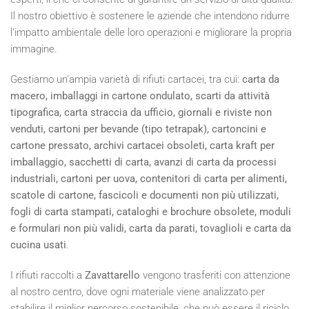
Il nostro obiettivo è sostenere le aziende che intendono ridurre
l'impatto ambientale delle loro operazioni e migliorare la propria
immagine.
Gestiamo un'ampia varietà di rifiuti cartacei, tra cui:
carta da
macero, imballaggi in cartone ondulato, scarti da attività
tipografica, carta straccia da ufficio, giornali e riviste non
venduti, cartoni per bevande (tipo tetrapak), cartoncini e
cartone pressato, archivi cartacei obsoleti, carta kraft per
imballaggio, sacchetti di carta, avanzi di carta da processi
industriali, cartoni per uova, contenitori di carta per alimenti,
scatole di cartone, fascicoli e documenti non più utilizzati,
fogli di carta stampati, cataloghi e brochure obsolete, moduli
e formulari non più validi, carta da parati, tovaglioli e carta da
cucina usati
.
I rifiuti raccolti a
Zavattarello
vengono trasferiti con attenzione
al nostro centro, dove ogni materiale viene analizzato per
stabilire il miglior percorso sostenibile, che può essere il riciclo