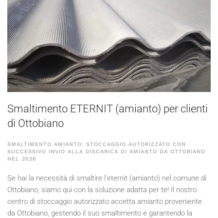
Smaltimento ETERNIT (amianto) per clienti
di Ottobiano
SMALTIMENTO AMIANTO: STOCCAGGIO AUTORIZZATO CON
SUCCESSIVO INVIO ALLA DISCARICA DI AMIANTO DA OTTOBIANO
NEL
2026
Se hai la necessità di smaltire l'eternit (amianto) nel comune di
Ottobiano, siamo qui con la soluzione adatta per te! Il nostro
centro di stoccaggio autorizzato accetta amianto proveniente
da Ottobiano, gestendo il suo smaltimento e garantendo la