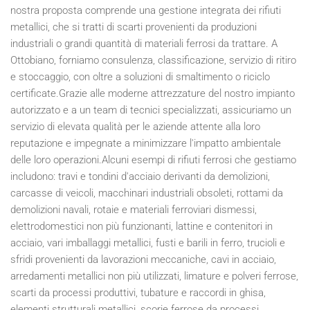
nostra proposta comprende una gestione integrata dei rifiuti
metallici, che si tratti di scarti provenienti da produzioni
industriali o grandi quantità di materiali ferrosi da trattare. A
Ottobiano, forniamo consulenza, classificazione, servizio di ritiro
e stoccaggio, con oltre a soluzioni di smaltimento o riciclo
certificate.Grazie alle moderne attrezzature del nostro impianto
autorizzato e a un team di tecnici specializzati, assicuriamo un
servizio di elevata qualità per le aziende attente alla loro
reputazione e impegnate a minimizzare l'impatto ambientale
delle loro operazioni.Alcuni esempi di rifiuti ferrosi che gestiamo
includono: travi e tondini d'acciaio derivanti da demolizioni,
carcasse di veicoli, macchinari industriali obsoleti, rottami da
demolizioni navali, rotaie e materiali ferroviari dismessi,
elettrodomestici non più funzionanti, lattine e contenitori in
acciaio, vari imballaggi metallici, fusti e barili in ferro, trucioli e
sfridi provenienti da lavorazioni meccaniche, cavi in acciaio,
arredamenti metallici non più utilizzati, limature e polveri ferrose,
scarti da processi produttivi, tubature e raccordi in ghisa,
elementi strutturali metallici, scorie ferrose da processi