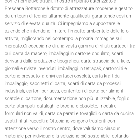
con le normative attuali.Il nostro impianto autorizzato a
Bressana Bottarone è dotato di attrezzature moderne e gestito
da un team di tecnici altamente qualificati, garantendo così un
servizio di elevata qualità. Ci impegniamo a supportare le
aziende che intendono limitare l'impatto ambientale delle loro
attività, migliorando nel contempo la propria immagine sul
mercato.Ci occupiamo di una vasta gamma di rifiuti cartacei, tra
cui: carta da macero, imballaggi in cartone ondulato, scarti
derivanti dalla produzione tipografica, carta straccia da ufficio,
giornali e riviste invenduti, imballaggi in tetrapak, cartoncini e
cartone pressato, archivi cartacei obsoleti, carta kraft da
imballaggio, sacchetti di carta, scarti di carta da processi
industriali, cartoni per uova, contenitori di carta per alimenti,
scatole di cartone, documentazione non più utilizzabile, fogli di
carta stampati, cataloghi e brochure obsolete, moduli e
formulari non validi, carta da parati e tovaglioli o carta da cucina
usati.I rifiuti raccolti a Ottobiano vengono trasferiti con
attenzione verso il nostro centro, dove valutiamo ciascun
materiale per individuare la soluzione più sostenibile, optando