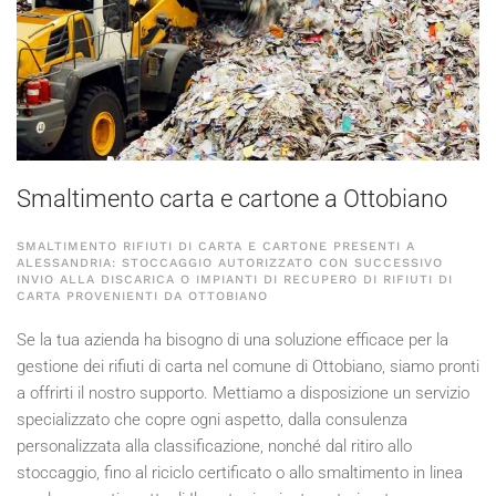
Smaltimento carta e cartone a Ottobiano
SMALTIMENTO RIFIUTI DI CARTA E CARTONE PRESENTI A
ALESSANDRIA: STOCCAGGIO AUTORIZZATO CON SUCCESSIVO
INVIO ALLA DISCARICA O IMPIANTI DI RECUPERO DI RIFIUTI DI
CARTA PROVENIENTI DA OTTOBIANO
Se la tua azienda ha bisogno di una soluzione efficace per la
gestione dei rifiuti di carta nel comune di Ottobiano, siamo pronti
a offrirti il nostro supporto. Mettiamo a disposizione un servizio
specializzato che copre ogni aspetto, dalla consulenza
personalizzata alla classificazione, nonché dal ritiro allo
stoccaggio, fino al riciclo certificato o allo smaltimento in linea