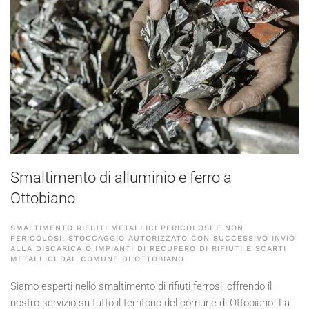
Smaltimento di alluminio e ferro a
Ottobiano
SMALTIMENTO RIFIUTI METALLICI PERICOLOSI E NON
PERICOLOSI: STOCCAGGIO AUTORIZZATO CON SUCCESSIVO INVIO
ALLA DISCARICA O IMPIANTI DI RECUPERO DI RIFIUTI E SCARTI
METALLICI DAL COMUNE DI OTTOBIANO
Siamo esperti nello smaltimento di rifiuti ferrosi, offrendo il
nostro servizio su tutto il territorio del comune di Ottobiano. La