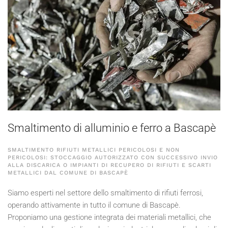
Smaltimento di alluminio e ferro a Bascapè
SMALTIMENTO RIFIUTI METALLICI PERICOLOSI E NON
PERICOLOSI: STOCCAGGIO AUTORIZZATO CON SUCCESSIVO INVIO
ALLA DISCARICA O IMPIANTI DI RECUPERO DI RIFIUTI E SCARTI
METALLICI DAL COMUNE DI BASCAPÈ
Siamo esperti nel settore dello smaltimento di rifiuti ferrosi,
operando attivamente in tutto il comune di Bascapè.
Proponiamo una gestione integrata dei materiali metallici, che