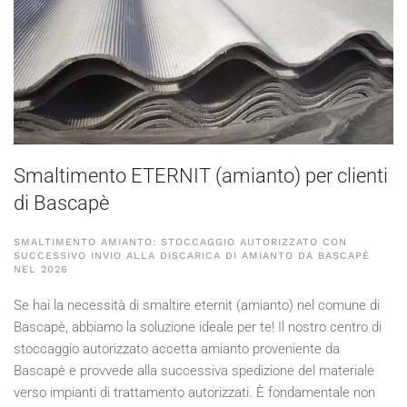
Smaltimento ETERNIT (amianto) per clienti
di Bascapè
SMALTIMENTO AMIANTO: STOCCAGGIO AUTORIZZATO CON
SUCCESSIVO INVIO ALLA DISCARICA DI AMIANTO DA BASCAPÈ
NEL
2026
Se hai la necessità di smaltire eternit (amianto) nel comune di
Bascapè, abbiamo la soluzione ideale per te! Il nostro centro di
stoccaggio autorizzato accetta amianto proveniente da
Bascapè e provvede alla successiva spedizione del materiale
verso impianti di trattamento autorizzati. È fondamentale non