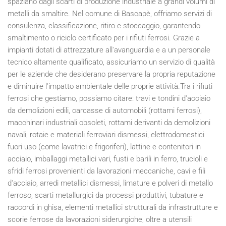
spaziano dagli scarti di produzione industriale a grandi volumi di
metalli da smaltire. Nel comune di Bascapè, offriamo servizi di
consulenza, classificazione, ritiro e stoccaggio, garantendo
smaltimento o riciclo certificato per i rifiuti ferrosi. Grazie a
impianti dotati di attrezzature all'avanguardia e a un personale
tecnico altamente qualificato, assicuriamo un servizio di qualità
per le aziende che desiderano preservare la propria reputazione
e diminuire l'impatto ambientale delle proprie attività.Tra i rifiuti
ferrosi che gestiamo, possiamo citare: travi e tondini d'acciaio
da demolizioni edili, carcasse di automobili (rottami ferrosi),
macchinari industriali obsoleti, rottami derivanti da demolizioni
navali, rotaie e materiali ferroviari dismessi, elettrodomestici
fuori uso (come lavatrici e frigoriferi), lattine e contenitori in
acciaio, imballaggi metallici vari, fusti e barili in ferro, trucioli e
sfridi ferrosi provenienti da lavorazioni meccaniche, cavi e fili
d'acciaio, arredi metallici dismessi, limature e polveri di metallo
ferroso, scarti metallurgici da processi produttivi, tubature e
raccordi in ghisa, elementi metallici strutturali da infrastrutture e
scorie ferrose da lavorazioni siderurgiche, oltre a utensili