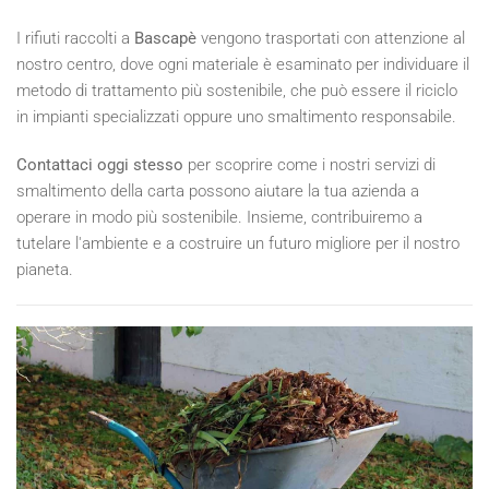
I rifiuti raccolti a
Bascapè
vengono trasportati con attenzione al
nostro centro, dove ogni materiale è esaminato per individuare il
metodo di trattamento più sostenibile, che può essere il riciclo
in impianti specializzati oppure uno smaltimento responsabile.
Contattaci oggi stesso
per scoprire come i nostri servizi di
smaltimento della carta possono aiutare la tua azienda a
operare in modo più sostenibile. Insieme, contribuiremo a
tutelare l'ambiente e a costruire un futuro migliore per il nostro
pianeta.