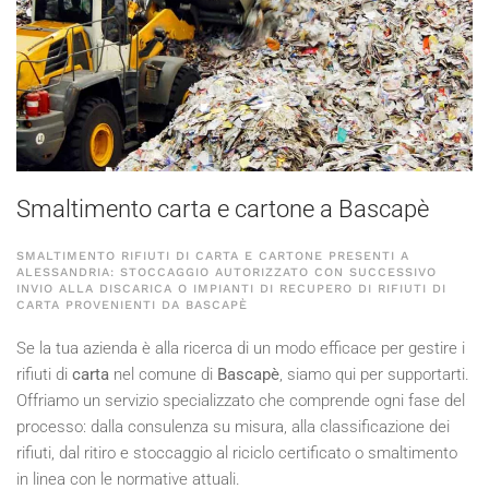
Smaltimento carta e cartone a Bascapè
SMALTIMENTO RIFIUTI DI CARTA E CARTONE PRESENTI A
ALESSANDRIA: STOCCAGGIO AUTORIZZATO CON SUCCESSIVO
INVIO ALLA DISCARICA O IMPIANTI DI RECUPERO DI RIFIUTI DI
CARTA PROVENIENTI DA BASCAPÈ
Se la tua azienda è alla ricerca di un modo efficace per gestire i
rifiuti di
carta
nel comune di
Bascapè
, siamo qui per supportarti.
Offriamo un servizio specializzato che comprende ogni fase del
processo: dalla consulenza su misura, alla classificazione dei
rifiuti, dal ritiro e stoccaggio al riciclo certificato o smaltimento
in linea con le normative attuali.