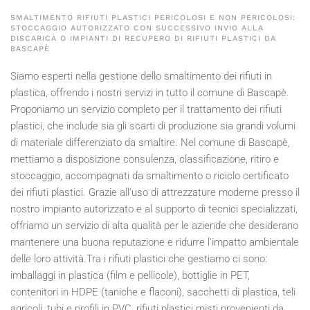
SMALTIMENTO RIFIUTI PLASTICI PERICOLOSI E NON PERICOLOSI:
STOCCAGGIO AUTORIZZATO CON SUCCESSIVO INVIO ALLA
DISCARICA O IMPIANTI DI RECUPERO DI RIFIUTI PLASTICI DA
BASCAPÈ
Siamo esperti nella gestione dello smaltimento dei rifiuti in
plastica, offrendo i nostri servizi in tutto il comune di Bascapè.
Proponiamo un servizio completo per il trattamento dei rifiuti
plastici, che include sia gli scarti di produzione sia grandi volumi
di materiale differenziato da smaltire. Nel comune di Bascapè,
mettiamo a disposizione consulenza, classificazione, ritiro e
stoccaggio, accompagnati da smaltimento o riciclo certificato
dei rifiuti plastici. Grazie all'uso di attrezzature moderne presso il
nostro impianto autorizzato e al supporto di tecnici specializzati,
offriamo un servizio di alta qualità per le aziende che desiderano
mantenere una buona reputazione e ridurre l'impatto ambientale
delle loro attività.Tra i rifiuti plastici che gestiamo ci sono:
imballaggi in plastica (film e pellicole), bottiglie in PET,
contenitori in HDPE (taniche e flaconi), sacchetti di plastica, teli
agricoli, tubi e profili in PVC, rifiuti plastici misti provenienti da