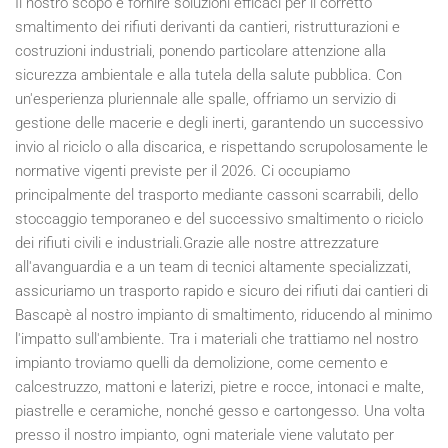
Il nostro scopo è fornire soluzioni efficaci per il corretto
smaltimento dei rifiuti derivanti da cantieri, ristrutturazioni e
costruzioni industriali, ponendo particolare attenzione alla
sicurezza ambientale e alla tutela della salute pubblica. Con
un'esperienza pluriennale alle spalle, offriamo un servizio di
gestione delle macerie e degli inerti, garantendo un successivo
invio al riciclo o alla discarica, e rispettando scrupolosamente le
normative vigenti previste per il
2026
. Ci occupiamo
principalmente del trasporto mediante cassoni scarrabili, dello
stoccaggio temporaneo e del successivo smaltimento o riciclo
dei rifiuti civili e industriali.Grazie alle nostre attrezzature
all'avanguardia e a un team di tecnici altamente specializzati,
assicuriamo un trasporto rapido e sicuro dei rifiuti dai cantieri di
Bascapè al nostro impianto di smaltimento, riducendo al minimo
l'impatto sull'ambiente. Tra i materiali che trattiamo nel nostro
impianto troviamo quelli da demolizione, come cemento e
calcestruzzo, mattoni e laterizi, pietre e rocce, intonaci e malte,
piastrelle e ceramiche, nonché gesso e cartongesso. Una volta
presso il nostro impianto, ogni materiale viene valutato per