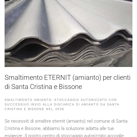
Smaltimento ETERNIT (amianto) per clienti
di Santa Cristina e Bissone
SMALTIMENTO AMIANTO: STOCCAGGIO AUTORIZZATO CON
SUCCESSIVO INVIO ALLA DISCARICA DI AMIANTO DA SANTA
CRISTINA E BISSONE NEL
2026
Se necessiti di smaltire eternit (amianto) nel comune di Santa
Cristina e Bissone, abbiamo la soluzione adatta alle tue
esigenze. Il nostro centro di stoccaggio autorizzato accoglie