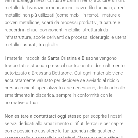
vari imballaggi metallici, fusti e barili in ferro, trucioli e sfridi di
metallo da lavorazioni meccaniche, cavi e fili d'acciaio, arredi
metallici non più utilizzati (come mobili in ferro), limature e
polveri metalliche, scarti da processi produttivi, tubature e
raccordi in ghisa, componenti metallici strutturali da
infrastrutture, scorie derivanti da processi siderurgici e utensili
metallici usurati, tra gli altri.
I materiali raccolti da
Santa Cristina e Bissone
vengono
trasportati e stoccati presso il nostro centro di smaltimento
autorizzato a Bressana Bottarone. Qui, ogni materiale viene
accuratamente valutato per decidere se avviarlo al riciclo
presso impianti specializzati o, se necessario, destinarlo allo
smaltimento in discarica, sempre in conformità con le
normative attuali.
Non esitare a contattarci oggi stesso
per scoprire i nostri
servizi dedicati allo smaltimento di rifiuti ferrosi e per capire
come possiamo assistere la tua azienda nella gestione