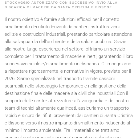
STOCCAGGIO AUTORIZZATO CON SUCCESSIVO INVIO ALLA
DISCARICA DI MACERIE DA SANTA CRISTINA E BISSONE
Il nostro obiettivo è fornire soluzioni efficaci per il corretto
smaltimento dei rifiuti derivanti da cantieri, ristrutturazioni
edilizie e costruzioni industriali, prestando particolare attenzione
alla salvaguardia dell'ambiente e della salute pubblica. Grazie
alla nostra lunga esperienza nel settore, offriamo un servizio
completo per il trattamento di macerie e inerti, garantendo il loro
successivo riciclo e/o smaltimento in discarica. Ci impegniamo
a rispettare rigorosamente le normative in vigore, previste per il
2026
. Siamo specializzati nel trasporto tramite cassoni
scarrabili, nello stoccaggio temporaneo e nella gestione della
destinazione finale delle macerie sia civili che industriali.Con il
supporto delle nostre attrezzature all'avanguardia e del nostro
team di tecnici altamente qualificati, assicuriamo un trasporto
rapido e sicuro dei rifiuti provenienti dai cantieri di Santa Cristina
e Bissone verso il nostro impianto di smaltimento, riducendo al
minimo l'impatto ambientale. Tra i materiali che trattiamo
presso il nostro impianto ci sono: cemento e calcestruzzo,