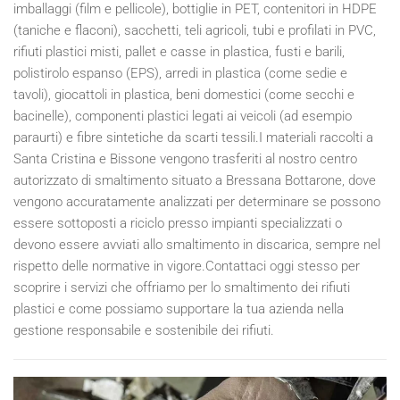
imballaggi (film e pellicole), bottiglie in PET, contenitori in HDPE
(taniche e flaconi), sacchetti, teli agricoli, tubi e profilati in PVC,
rifiuti plastici misti, pallet e casse in plastica, fusti e barili,
polistirolo espanso (EPS), arredi in plastica (come sedie e
tavoli), giocattoli in plastica, beni domestici (come secchi e
bacinelle), componenti plastici legati ai veicoli (ad esempio
paraurti) e fibre sintetiche da scarti tessili.I materiali raccolti a
Santa Cristina e Bissone vengono trasferiti al nostro centro
autorizzato di smaltimento situato a Bressana Bottarone, dove
vengono accuratamente analizzati per determinare se possono
essere sottoposti a riciclo presso impianti specializzati o
devono essere avviati allo smaltimento in discarica, sempre nel
rispetto delle normative in vigore.Contattaci oggi stesso per
scoprire i servizi che offriamo per lo smaltimento dei rifiuti
plastici e come possiamo supportare la tua azienda nella
gestione responsabile e sostenibile dei rifiuti.