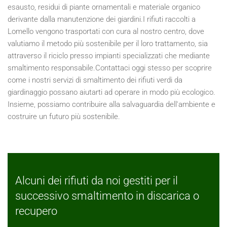
esausto, residui di piante ornamentali e materiale organico
derivante dalla manutenzione dei giardini.I rifiuti raccolti a
Lomello vengono trasportati con cura al nostro centro, dove
valutiamo il metodo più sostenibile per il loro trattamento, sia
attraverso il riciclo presso impianti specializzati che mediante
smaltimento responsabile.Contattaci oggi stesso per scoprire
come i nostri servizi di smaltimento dei rifiuti verdi da
giardinaggio possano aiutarti ad operare in modo più ecologico.
Insieme, possiamo contribuire alla salvaguardia dell'ambiente e
costruire un futuro più sostenibile.
Alcuni dei rifiuti da noi gestiti per il
successivo smaltimento in discarica o
recupero