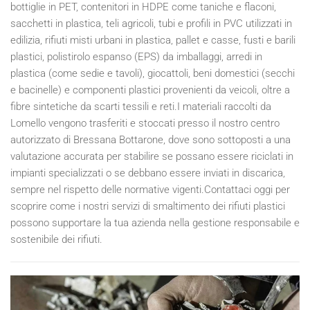
bottiglie in PET, contenitori in HDPE come taniche e flaconi,
sacchetti in plastica, teli agricoli, tubi e profili in PVC utilizzati in
edilizia, rifiuti misti urbani in plastica, pallet e casse, fusti e barili
plastici, polistirolo espanso (EPS) da imballaggi, arredi in
plastica (come sedie e tavoli), giocattoli, beni domestici (secchi
e bacinelle) e componenti plastici provenienti da veicoli, oltre a
fibre sintetiche da scarti tessili e reti.I materiali raccolti da
Lomello vengono trasferiti e stoccati presso il nostro centro
autorizzato di Bressana Bottarone, dove sono sottoposti a una
valutazione accurata per stabilire se possano essere riciclati in
impianti specializzati o se debbano essere inviati in discarica,
sempre nel rispetto delle normative vigenti.Contattaci oggi per
scoprire come i nostri servizi di smaltimento dei rifiuti plastici
possono supportare la tua azienda nella gestione responsabile e
sostenibile dei rifiuti.