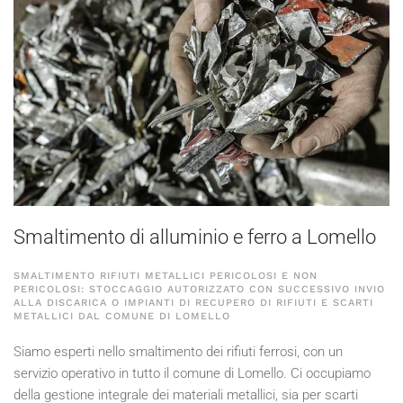
Smaltimento di alluminio e ferro a Lomello
SMALTIMENTO RIFIUTI METALLICI PERICOLOSI E NON
PERICOLOSI: STOCCAGGIO AUTORIZZATO CON SUCCESSIVO INVIO
ALLA DISCARICA O IMPIANTI DI RECUPERO DI RIFIUTI E SCARTI
METALLICI DAL COMUNE DI LOMELLO
Siamo esperti nello smaltimento dei rifiuti ferrosi, con un
servizio operativo in tutto il comune di Lomello. Ci occupiamo
della gestione integrale dei materiali metallici, sia per scarti