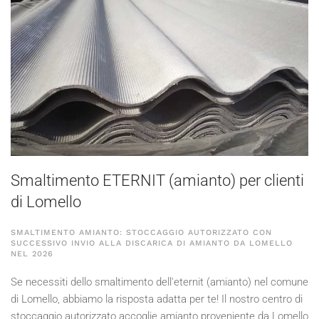
Smaltimento ETERNIT (amianto) per clienti
di Lomello
SMALTIMENTO AMIANTO: STOCCAGGIO AUTORIZZATO CON
SUCCESSIVO INVIO ALLA DISCARICA DI AMIANTO DA LOMELLO
NEL
2026
Se necessiti dello smaltimento dell'eternit (amianto) nel comune
di Lomello, abbiamo la risposta adatta per te! Il nostro centro di
stoccaggio autorizzato accoglie amianto proveniente da Lomello