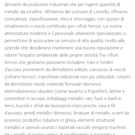
derivanti da produzioni industriali che per ingenti quantità di
metallo da smaltire. All'interno del comune di Lomello, offriamo
consulenze, classificazione, ritiro e stoccaggio, con opzioni di
smaltimento o riciclo certificato per i rifiuti ferrosi. Le nostre
attrezzature moderne e il personale altamente specializzato ci
permettono di assicurare un servizio di alta qualità, rivolto alle
aziende che desiderano mantenere una buona reputazione e
ridurre l'impatto ambientale delle proprie attività.Tra i rifiuti
ferrosi che gestiamo possiamo includere: travi e tondini
d'acciaio provenienti da demolizioni edilizie, carcasse di veicoli
(rottami ferrosi), macchinari industriali non più utilizzabili, rottami
da demolizioni navali, materiali ferroviari dismessi,
elettrodomestici obsoleti (come lavatrici e frigoriferi), lattine e
contenitori in acciaio, imballaggi metallici vari, fusti e barili in
ferro, trucioli e sfridi da lavorazioni meccaniche, cavi e fili
d'acciaio, arredi metallici dismessi, limature di metallo, scarti da
processi produttivi, tubature in ghisa, elementi strutturali
metallici e utensili usurati.I materiali raccolti vengono trasferiti
da Lomello al nostro centro di smaltimento autorizzato a