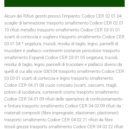
Alcuni dei Rifiuti gestiti presso l'impianto: Codice CER 02 01 04 scaglie di laminazione trasporto smaltimento Codice CER 02 01 10 rifiuti metallici trasporto smaltimento Codice CER 03 01 01 scarti di corteccia e sughero trasporto smaltimento Codice CER 03 01 04 * segatura, trucioli, residui di taglio, legno, pannelli di truciolare e piallacci contenenti sostanze pericolose trasporto smaltimento Espandi Codice CER 03 01 05 segatura, trucioli, residui di taglio, legno, pannelli di truciolare e piallacci diversi da quelli di cui alla voce 030104 trasporto smaltimento Codice CER 03 03 01 scarti di corteccia e legno trasporto smaltimento Codice CER 04 01 08 cuoio conciato (scarti, cascami, ritagli, polveri di lucidatura, contenenti cromo trasporto smaltimento Codice CER 04 01 09 rifiuti delle operazioni di confezionamento e finitura trasporto smaltimento Codice CER 04 02 09 rifiuti da materiali compositi (fibre impregnate, elastomeri, plastomeri) trasporto smaltimento Codice CER 04 02 21 rifiuti da fibre tessili grezze trasporto smaltimento Codice CER 04 02 22 rifiuti da fibre tessili lavorate trasporto smaltimento Codice CER 04 02 99 rifiuti non specificati altrimenti (limitatamente a sfridi e scarti tessili misti del confezionamento dei sedili per auto e varie misti con il ferro) trasporto smaltimento Codice CER 07 02 99 rifiuti non specificati altrimenti (limitatamente a gomma e sfridi di gomma) trasporto smaltimento Codice CER 08 03 17* toner per stampa esauriti contenenti sostanze pericolose trasporto smaltimento Codice CER 08 03 18 toner per stampa esauriti diversi da quelli di cui alla voce 080317* trasporto smaltimento Codice CER 09 01 07 carta e pellicole per fotografia, contenenti argento o composti dell' argento trasporto smaltimento Codice CER 09 01 08 carta e pellicole per fotografia, non contenenti argento o composti dell' argento trasporto smaltimento Codice CER 10 02 10 scaglie di laminazione trasporto smaltimento Codice CER 10 12 06 stampi di scarto trasporto smaltimento Codice CER 11 02 06 rifiuti della lavorazione idrometallurgica del rame, diversi da quelli di cui alla voce 110205 trasporto smaltimento Codice CER 11 05 01 zinco solido trasporto smaltimento Codice CER 11 05 02 ceneri di zinco trasporto smaltimento Codice CER 11 05 03* rifiuti solidi prodotti dal trattamento dei fumi trasporto smaltimento Codice CER 12 01 01 limatura e trucioli di metalli ferrosi trasporto smaltimento Codice CER 12 01 02 polveri e particolato di metalli ferrosi trasporto smaltimento Codice CER 12 01 03 limatura, scaglie e polveri di metalli non ferrosi trasporto smaltimento Codice CER 12 01 04 polveri e particolato di metalli non ferrosi trasporto smaltimento Codice CER 12 01 05 limatura e trucioli di materiali plastici trasporto smaltimento Codice CER 12 01 99 rifiuti non specificati altrimenti (limitatamente a carta abrasiva, dischi e mole abrasive, polvere e sabbia abrasiva) trasporto smaltimento Codice CER 13 02 04 * scarti di olio minerale per motori, ingranaggi e lubrificazione, clorurati trasporto smaltimento Codice CER 13 02 05 * scarti di olio minerale per motori, ingranaggi e lubrificazione, non clorurati trasporto smaltimento Codice CER 13 02 06* scarti di olio sintetico per motori, ingranaggi e lubrificazione trasporto smaltimento Codice CER 13 02 07* olio per motori, ingranaggi e lubrificazione, facilmente biodegradabile trasporto smaltimento Codice CER 13 02 08* altri oli per motori, ingranaggi e lubrificazione trasporto smaltimento Codice CER 15 01 01 imballaggi in carta e cartone trasporto smaltimento Codice CER 15 01 02 imballaggi in plastica trasporto smaltimento Codice CER 15 01 03 imballaggi in legno trasporto smaltimento Codice CER 15 01 04 imballaggi metallici trasporto smaltimento Codice CER 15 01 05 imballaggi compositi trasporto smaltimento Codice CER 15 01 06 imballaggi in materiali misti trasporto smaltimento Codice CER 15 01 07 imballaggi in vetro trasporto smaltimento Codice CER 15 01 09 imballaggi in materia tessile trasporto smaltimento Codice CER 15 01 10* imballaggi contenenti residui di sostanze pericolose o contaminati da tali sostanze trasporto smaltimento Codice CER 15 01 11* imballaggi metallici contenenti matrici solide porose pericolose (ad esempio amianto), compresi i contenitori a pressione vuoti trasporto smaltimento Codice CER 15 02 02* assorbenti, materiali filtranti (inclusi filtri dell'olio non specificati altrimenti), stracci e indumenti protettivi, contaminati da sostanze pericolose) trasporto smaltimento Codice CER 15 02 03 assorbenti, materiali filtranti , stracci e indumenti protettivi, diversi da quelli di cui alla voce 150202* trasporto smaltimento Codice CER 16 01 03 pneumatici fuori uso trasporto smaltimento Codice CER 16 01 06 veicoli fuori uso, non contenenti liquidi né altre componenti pericolose trasporto smaltimento Codice CER 16 01 07* filtri dell'olio trasporto smaltimento Codice CER 16 01 12 pastiglie per freni, diverse da quelle di cui alla voce 160111 trasporto smaltimento Codice CER 16 01 15 liquidi antigelo diversi da quelli di cui alla voce 160114* trasporto smaltimento Codice CER 16 01 16 serbatoi per gas liquido trasporto smaltimento Codice CER 16 01 17 metalli ferrosi trasporto smaltimento Codice CER 16 01 18 metalli non ferrosi trasporto smaltimento Codice CER 16 01 19 plastica trasporto smaltimento Codice CER 16 01 20 vetro trasporto smaltimento Codice CER 16 01 22 componenti non specificati altrimenti trasporto smaltimento Codice CER 16 02 11 * apparecchiature fuori uso, contenenti clorofluorocarburi, HCFC, HFC trasporto smaltimento Codice CER 16 02 13 * apparecchiature fuori uso, contenenti componenti pericolosi diversi da quelli di cui alle voci 160209 e 160212 trasporto smaltimento Codice CER 16 02 14 apparecchiature fuori uso, diverse da quelle di cui alle voci da 160209 a 160213 trasporto smaltimento Codice CER 16 02 15 * componenti pericolosi rimossi da apparecchiature fuori uso trasporto smaltimento Codice CER 16 02 16 componenti rimossi da apparecchiature fuori uso, diversi da quelli di cui alla voce 160215 trasporto smaltimento Codice CER 16 06 01 * batterie al piombo trasporto smaltimento Codice CER 17 01 06 * miscugli o scorie di cemento, mattoni, mattonelle e cercamiche, diverse da quelle di cui alla voce 170106 trasporto smaltimento Codice CER 17 01 07 miscugli di cemento, mattoni, mattonelle e ceramiche, diversi da quelli di cui alla voce 170106 trasporto smaltimento Codice CER 17 02 01 legno trasporto smaltimento Codice CER 17 02 02 vetro trasporto smaltimento Codice CER 17 02 03 plastica trasporto smaltimento Codice CER 17 02 04 * vetro, plastica e legno contenenti sostanze pericolose o da esse contaminati trasporto smaltimento Codice CER 17 04 01 rame, bronzo, ottone trasporto smaltimento Codice CER 17 04 02 alluminio trasporto smaltimento Codice CER 17 04 03 piombo trasporto smaltimento Codice CER 17 04 04 zinco trasporto smaltimento Codice CER 17 04 05 ferro e acciaio trasporto smaltimento Codice CER 17 04 06 stagno trasporto smaltimento Codice CER 17 04 07 metalli misti trasporto smaltimento Codice CER 17 04 09* rifiuti metallici contaminati da sostanze pericolose trasporto smaltimento Codice CER 17 04 10* cavi, impregnati di olio, di catrame di carbone o di altre sostanze pericolose trasporto smaltimento Codice CER 17 04 11 cavi, diversi da quelli di cui alla voce 170410 trasporto smaltimento Codice CER 17 06 03 * altri materiali isolanti contenenti o costituiti da sostanze pericolose trasporto smaltimento Codice CER 17 06 04 materiali isolanti diversi da quelli di cui alle voci 170601 e 170603 trasporto smaltimento Codice CER 17 06 05* materiali da costruzione contenenti amianto trasporto smaltimento Codice CER 17 08 01* materiali da costruzione a base di gesso contaminati da sostanze pericolose trasporto smaltimento Codice CER 17 08 02 materiali da costruzione a base di gesso diversi da quelli di cui alla voce 170801 trasporto smaltimento Codice CER 17 09 03* altri rifiuti dell'attività di costruzione e demolizione (compresi rifiuti misti) contenenti sostanze pericolose trasporto smaltimento Codice CER 17 09 04 rifiuti misti dell'attività di costruzione e demolizione, diversi da quelli di cui alle voci 170901, 170902 e 170903 trasporto smaltimento Codice CER 19 01 02 materiali ferrosi estratti da ceneri pesanti trasporto smaltimento Codice CER 19 10 01 rifiuti di ferro e acciaio trasporto smaltimento Codice CER 19 10 02 rifiuti di metalli non ferrosi trasporto smaltimento Codice CER 19 12 01 carta e cartone trasporto smaltimento Codice CER 19 12 03 metalli non ferrosi trasporto smaltimento Codice CER 19 12 04 plastica e gomma trasporto smaltimento Codice CER 19 12 05 vetro trasporto smaltimento Codice CER 19 12 07 legno diverso da quello di cui alla voce 191206 trasporto smaltimento Codice CER 19 12 08 prodotti tessili trasporto smaltimento Codice CER 20 01 01 carta e cartone trasporto smaltimento Codice CER 20 01 02 vetro trasporto smaltimento Codice CER 20 01 11 prodotti tessili trasporto smaltimento Codice CER 20 01 23* apparecchiature fuori uso contenenti clorofluorocarburi trasporto smaltimento Codice CER 20 01 27* vernici, inchiostri, adesivi e resine contenenti sostanze pericolose trasporto smaltimento Codice CER 20 01 28 vernici, inchiostri, adesivi e resine diversi da quelli di cui alla voce 20 01 27 trasporto smaltimento Codice CER 20 01 35* apparecchiature elettriche ed elettroniche fuori uso, diverse da quelle di cui alle voci 200121 e 200123, contenenti componenti pericolose trasporto smaltim