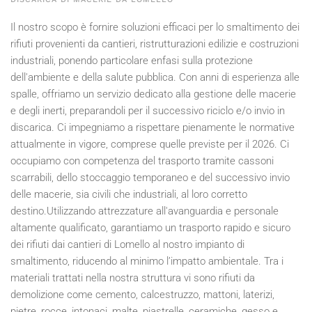
Il nostro scopo è fornire soluzioni efficaci per lo smaltimento dei
rifiuti provenienti da cantieri, ristrutturazioni edilizie e costruzioni
industriali, ponendo particolare enfasi sulla protezione
dell'ambiente e della salute pubblica. Con anni di esperienza alle
spalle, offriamo un servizio dedicato alla gestione delle macerie
e degli inerti, preparandoli per il successivo riciclo e/o invio in
discarica. Ci impegniamo a rispettare pienamente le normative
attualmente in vigore, comprese quelle previste per il
2026
. Ci
occupiamo con competenza del trasporto tramite cassoni
scarrabili, dello stoccaggio temporaneo e del successivo invio
delle macerie, sia civili che industriali, al loro corretto
destino.Utilizzando attrezzature all'avanguardia e personale
altamente qualificato, garantiamo un trasporto rapido e sicuro
dei rifiuti dai cantieri di Lomello al nostro impianto di
smaltimento, riducendo al minimo l’impatto ambientale. Tra i
materiali trattati nella nostra struttura vi sono rifiuti da
demolizione come cemento, calcestruzzo, mattoni, laterizi,
pietre, rocce, intonaci, malte, piastrelle, ceramiche, gesso e