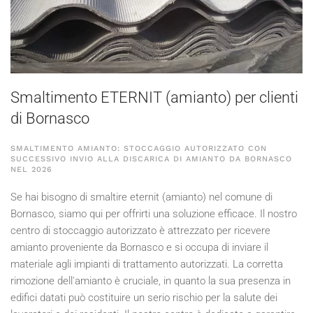
Smaltimento ETERNIT (amianto) per clienti
di Bornasco
SMALTIMENTO AMIANTO: STOCCAGGIO AUTORIZZATO CON
SUCCESSIVO INVIO ALLA DISCARICA DI AMIANTO DA BORNASCO
NEL
2026
Se hai bisogno di smaltire eternit (amianto) nel comune di
Bornasco, siamo qui per offrirti una soluzione efficace. Il nostro
centro di stoccaggio autorizzato è attrezzato per ricevere
amianto proveniente da Bornasco e si occupa di inviare il
materiale agli impianti di trattamento autorizzati. La corretta
rimozione dell'amianto è cruciale, in quanto la sua presenza in
edifici datati può costituire un serio rischio per la salute dei