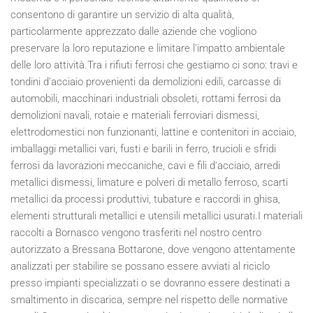
consentono di garantire un servizio di alta qualità,
particolarmente apprezzato dalle aziende che vogliono
preservare la loro reputazione e limitare l'impatto ambientale
delle loro attività.Tra i rifiuti ferrosi che gestiamo ci sono: travi e
tondini d'acciaio provenienti da demolizioni edili, carcasse di
automobili, macchinari industriali obsoleti, rottami ferrosi da
demolizioni navali, rotaie e materiali ferroviari dismessi,
elettrodomestici non funzionanti, lattine e contenitori in acciaio,
imballaggi metallici vari, fusti e barili in ferro, trucioli e sfridi
ferrosi da lavorazioni meccaniche, cavi e fili d'acciaio, arredi
metallici dismessi, limature e polveri di metallo ferroso, scarti
metallici da processi produttivi, tubature e raccordi in ghisa,
elementi strutturali metallici e utensili metallici usurati.I materiali
raccolti a Bornasco vengono trasferiti nel nostro centro
autorizzato a Bressana Bottarone, dove vengono attentamente
analizzati per stabilire se possano essere avviati al riciclo
presso impianti specializzati o se dovranno essere destinati a
smaltimento in discarica, sempre nel rispetto delle normative