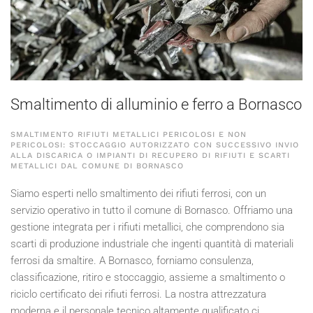
Smaltimento di alluminio e ferro a Bornasco
SMALTIMENTO RIFIUTI METALLICI PERICOLOSI E NON
PERICOLOSI: STOCCAGGIO AUTORIZZATO CON SUCCESSIVO INVIO
ALLA DISCARICA O IMPIANTI DI RECUPERO DI RIFIUTI E SCARTI
METALLICI DAL COMUNE DI BORNASCO
Siamo esperti nello smaltimento dei rifiuti ferrosi, con un
servizio operativo in tutto il comune di Bornasco. Offriamo una
gestione integrata per i rifiuti metallici, che comprendono sia
scarti di produzione industriale che ingenti quantità di materiali
ferrosi da smaltire. A Bornasco, forniamo consulenza,
classificazione, ritiro e stoccaggio, assieme a smaltimento o
riciclo certificato dei rifiuti ferrosi. La nostra attrezzatura
moderna e il personale tecnico altamente qualificato ci