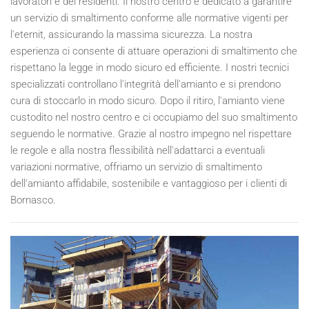
lavoratori e dei residenti. Il nostro centro è dedicato a garantire
un servizio di smaltimento conforme alle normative vigenti per
l'eternit, assicurando la massima sicurezza. La nostra
esperienza ci consente di attuare operazioni di smaltimento che
rispettano la legge in modo sicuro ed efficiente. I nostri tecnici
specializzati controllano l'integrità dell'amianto e si prendono
cura di stoccarlo in modo sicuro. Dopo il ritiro, l'amianto viene
custodito nel nostro centro e ci occupiamo del suo smaltimento
seguendo le normative. Grazie al nostro impegno nel rispettare
le regole e alla nostra flessibilità nell'adattarci a eventuali
variazioni normative, offriamo un servizio di smaltimento
dell'amianto affidabile, sostenibile e vantaggioso per i clienti di
Bornasco.