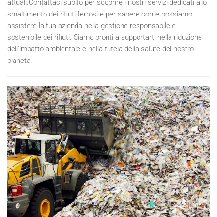
attuali.Contattaci subito per scoprire i nostri servizi dedicati allo
smaltimento dei rifiuti ferrosi e per sapere come possiamo
assistere la tua azienda nella gestione responsabile e
sostenibile dei rifiuti. Siamo pronti a supportarti nella riduzione
dell'impatto ambientale e nella tutela della salute del nostro
pianeta.