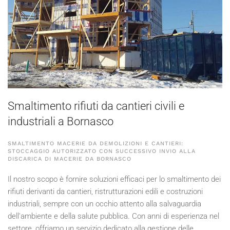
Smaltimento rifiuti da cantieri civili e
industriali a Bornasco
SMALTIMENTO MACERIE DA DEMOLIZIONI E CANTIERI:
STOCCAGGIO AUTORIZZATO CON SUCCESSIVO INVIO ALLA
DISCARICA DI MACERIE DA BORNASCO
Il nostro scopo è fornire soluzioni efficaci per lo smaltimento dei
rifiuti derivanti da cantieri, ristrutturazioni edili e costruzioni
industriali, sempre con un occhio attento alla salvaguardia
dell'ambiente e della salute pubblica. Con anni di esperienza nel
settore, offriamo un servizio dedicato alla gestione delle