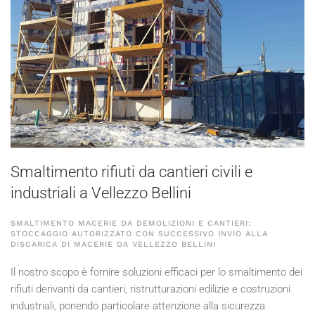
Smaltimento rifiuti da cantieri civili e
industriali a Vellezzo Bellini
SMALTIMENTO MACERIE DA DEMOLIZIONI E CANTIERI:
STOCCAGGIO AUTORIZZATO CON SUCCESSIVO INVIO ALLA
DISCARICA DI MACERIE DA VELLEZZO BELLINI
Il nostro scopo è fornire soluzioni efficaci per lo smaltimento dei
rifiuti derivanti da cantieri, ristrutturazioni edilizie e costruzioni
industriali, ponendo particolare attenzione alla sicurezza