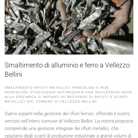
Smaltimento di alluminio e ferro a Vellezzo
Bellini
SMALTIMENTO RIFIUTI METALLICI PERICOLOSI E NON
PERICOLOSI: STOCCAGGIO AUTORIZZATO CON SUCCESSIVO INVIO
ALLA DISCARICA O IMPIANTI DI RECUPERO DI RIFIUTI E SCARTI
METALLICI DAL COMUNE DI VELLEZZO BELLINI
Siamo esperti nella gestione dei rifiuti ferrosi, offrendo il nostro
servizio nell'intero comune di Vellezzo Bellini. La nostra proposta
comprende una gestione integrale dei rifiuti metallici, che
spaziano dagli scarti di produzione industriale a grandi volumi di