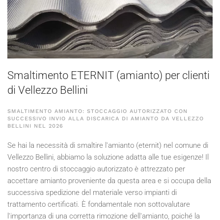
Smaltimento ETERNIT (amianto) per clienti
di Vellezzo Bellini
SMALTIMENTO AMIANTO: STOCCAGGIO AUTORIZZATO CON
SUCCESSIVO INVIO ALLA DISCARICA DI AMIANTO DA VELLEZZO
BELLINI NEL
2026
Se hai la necessità di smaltire l'amianto (eternit) nel comune di
Vellezzo Bellini, abbiamo la soluzione adatta alle tue esigenze! Il
nostro centro di stoccaggio autorizzato è attrezzato per
accettare amianto proveniente da questa area e si occupa della
successiva spedizione del materiale verso impianti di
trattamento certificati. È fondamentale non sottovalutare
l'importanza di una corretta rimozione dell'amianto, poiché la