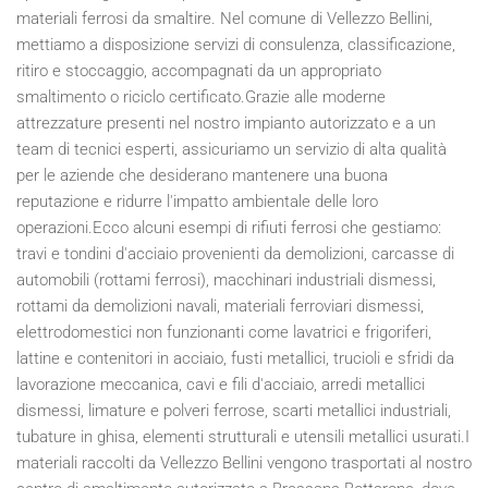
materiali ferrosi da smaltire. Nel comune di Vellezzo Bellini,
mettiamo a disposizione servizi di consulenza, classificazione,
ritiro e stoccaggio, accompagnati da un appropriato
smaltimento o riciclo certificato.Grazie alle moderne
attrezzature presenti nel nostro impianto autorizzato e a un
team di tecnici esperti, assicuriamo un servizio di alta qualità
per le aziende che desiderano mantenere una buona
reputazione e ridurre l'impatto ambientale delle loro
operazioni.Ecco alcuni esempi di rifiuti ferrosi che gestiamo:
travi e tondini d'acciaio provenienti da demolizioni, carcasse di
automobili (rottami ferrosi), macchinari industriali dismessi,
rottami da demolizioni navali, materiali ferroviari dismessi,
elettrodomestici non funzionanti come lavatrici e frigoriferi,
lattine e contenitori in acciaio, fusti metallici, trucioli e sfridi da
lavorazione meccanica, cavi e fili d'acciaio, arredi metallici
dismessi, limature e polveri ferrose, scarti metallici industriali,
tubature in ghisa, elementi strutturali e utensili metallici usurati.I
materiali raccolti da Vellezzo Bellini vengono trasportati al nostro