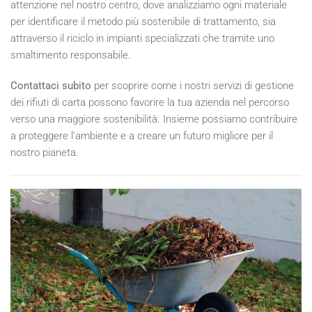
attenzione nel nostro centro, dove analizziamo ogni materiale
per identificare il metodo più sostenibile di trattamento, sia
attraverso il riciclo in impianti specializzati che tramite uno
smaltimento responsabile.
Contattaci subito
per scoprire come i nostri servizi di gestione
dei rifiuti di carta possono favorire la tua azienda nel percorso
verso una maggiore sostenibilità. Insieme possiamo contribuire
a proteggere l'ambiente e a creare un futuro migliore per il
nostro pianeta.