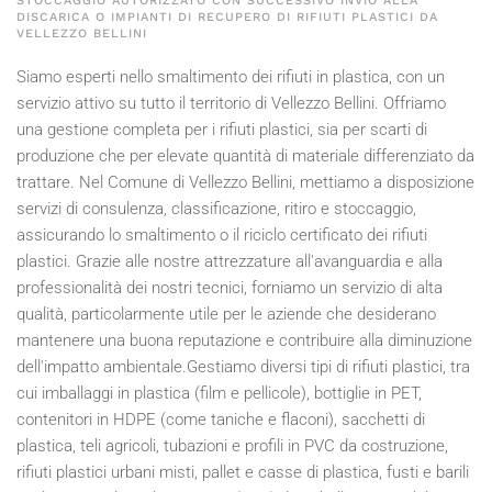
STOCCAGGIO AUTORIZZATO CON SUCCESSIVO INVIO ALLA
DISCARICA O IMPIANTI DI RECUPERO DI RIFIUTI PLASTICI DA
VELLEZZO BELLINI
Siamo esperti nello smaltimento dei rifiuti in plastica, con un
servizio attivo su tutto il territorio di Vellezzo Bellini. Offriamo
una gestione completa per i rifiuti plastici, sia per scarti di
produzione che per elevate quantità di materiale differenziato da
trattare. Nel Comune di Vellezzo Bellini, mettiamo a disposizione
servizi di consulenza, classificazione, ritiro e stoccaggio,
assicurando lo smaltimento o il riciclo certificato dei rifiuti
plastici. Grazie alle nostre attrezzature all'avanguardia e alla
professionalità dei nostri tecnici, forniamo un servizio di alta
qualità, particolarmente utile per le aziende che desiderano
mantenere una buona reputazione e contribuire alla diminuzione
dell'impatto ambientale.Gestiamo diversi tipi di rifiuti plastici, tra
cui imballaggi in plastica (film e pellicole), bottiglie in PET,
contenitori in HDPE (come taniche e flaconi), sacchetti di
plastica, teli agricoli, tubazioni e profili in PVC da costruzione,
rifiuti plastici urbani misti, pallet e casse di plastica, fusti e barili