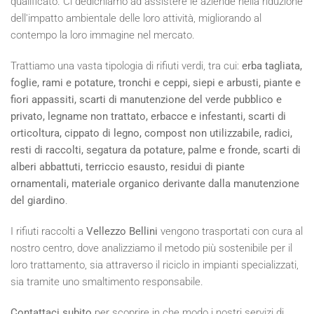
qualificato. Ci dedichiamo ad assistere le aziende nella riduzione
dell'impatto ambientale delle loro attività, migliorando al
contempo la loro immagine nel mercato.
Trattiamo una vasta tipologia di rifiuti verdi, tra cui:
erba tagliata,
foglie, rami e potature, tronchi e ceppi, siepi e arbusti, piante e
fiori appassiti, scarti di manutenzione del verde pubblico e
privato, legname non trattato, erbacce e infestanti, scarti di
orticoltura, cippato di legno, compost non utilizzabile, radici,
resti di raccolti, segatura da potature, palme e fronde, scarti di
alberi abbattuti, terriccio esausto, residui di piante
ornamentali, materiale organico derivante dalla manutenzione
del giardino
.
I rifiuti raccolti a
Vellezzo Bellini
vengono trasportati con cura al
nostro centro, dove analizziamo il metodo più sostenibile per il
loro trattamento, sia attraverso il riciclo in impianti specializzati,
sia tramite uno smaltimento responsabile.
Contattaci subito
per scoprire in che modo i nostri servizi di