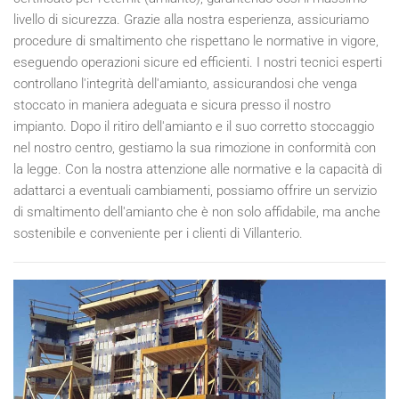
livello di sicurezza. Grazie alla nostra esperienza, assicuriamo
procedure di smaltimento che rispettano le normative in vigore,
eseguendo operazioni sicure ed efficienti. I nostri tecnici esperti
controllano l'integrità dell'amianto, assicurandosi che venga
stoccato in maniera adeguata e sicura presso il nostro
impianto. Dopo il ritiro dell'amianto e il suo corretto stoccaggio
nel nostro centro, gestiamo la sua rimozione in conformità con
la legge. Con la nostra attenzione alle normative e la capacità di
adattarci a eventuali cambiamenti, possiamo offrire un servizio
di smaltimento dell'amianto che è non solo affidabile, ma anche
sostenibile e conveniente per i clienti di Villanterio.