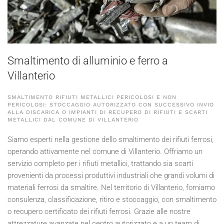
Smaltimento di alluminio e ferro a
Villanterio
SMALTIMENTO RIFIUTI METALLICI PERICOLOSI E NON
PERICOLOSI: STOCCAGGIO AUTORIZZATO CON SUCCESSIVO INVIO
ALLA DISCARICA O IMPIANTI DI RECUPERO DI RIFIUTI E SCARTI
METALLICI DAL COMUNE DI VILLANTERIO
Siamo esperti nella gestione dello smaltimento dei rifiuti ferrosi,
operando attivamente nel comune di Villanterio. Offriamo un
servizio completo per i rifiuti metallici, trattando sia scarti
provenienti da processi produttivi industriali che grandi volumi di
materiali ferrosi da smaltire. Nel territorio di Villanterio, forniamo
consulenza, classificazione, ritiro e stoccaggio, con smaltimento
o recupero certificato dei rifiuti ferrosi. Grazie alle nostre
attrezzature avanzate nel centro autorizzato e a un team di