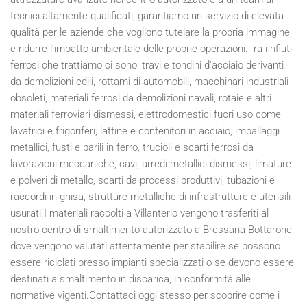
tecnici altamente qualificati, garantiamo un servizio di elevata
qualità per le aziende che vogliono tutelare la propria immagine
e ridurre l'impatto ambientale delle proprie operazioni.Tra i rifiuti
ferrosi che trattiamo ci sono: travi e tondini d'acciaio derivanti
da demolizioni edili, rottami di automobili, macchinari industriali
obsoleti, materiali ferrosi da demolizioni navali, rotaie e altri
materiali ferroviari dismessi, elettrodomestici fuori uso come
lavatrici e frigoriferi, lattine e contenitori in acciaio, imballaggi
metallici, fusti e barili in ferro, trucioli e scarti ferrosi da
lavorazioni meccaniche, cavi, arredi metallici dismessi, limature
e polveri di metallo, scarti da processi produttivi, tubazioni e
raccordi in ghisa, strutture metalliche di infrastrutture e utensili
usurati.I materiali raccolti a Villanterio vengono trasferiti al
nostro centro di smaltimento autorizzato a Bressana Bottarone,
dove vengono valutati attentamente per stabilire se possono
essere riciclati presso impianti specializzati o se devono essere
destinati a smaltimento in discarica, in conformità alle
normative vigenti.Contattaci oggi stesso per scoprire come i