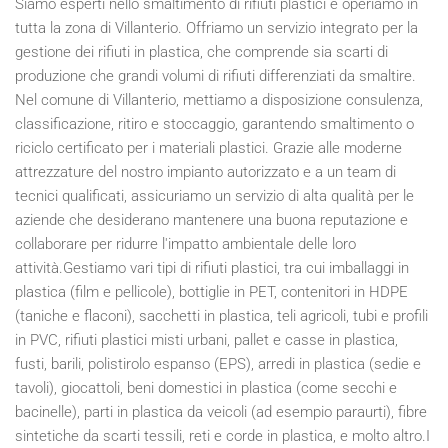
Siamo esperti nello smaltimento di rifiuti plastici e operiamo in
tutta la zona di Villanterio. Offriamo un servizio integrato per la
gestione dei rifiuti in plastica, che comprende sia scarti di
produzione che grandi volumi di rifiuti differenziati da smaltire.
Nel comune di Villanterio, mettiamo a disposizione consulenza,
classificazione, ritiro e stoccaggio, garantendo smaltimento o
riciclo certificato per i materiali plastici. Grazie alle moderne
attrezzature del nostro impianto autorizzato e a un team di
tecnici qualificati, assicuriamo un servizio di alta qualità per le
aziende che desiderano mantenere una buona reputazione e
collaborare per ridurre l'impatto ambientale delle loro
attività.Gestiamo vari tipi di rifiuti plastici, tra cui imballaggi in
plastica (film e pellicole), bottiglie in PET, contenitori in HDPE
(taniche e flaconi), sacchetti in plastica, teli agricoli, tubi e profili
in PVC, rifiuti plastici misti urbani, pallet e casse in plastica,
fusti, barili, polistirolo espanso (EPS), arredi in plastica (sedie e
tavoli), giocattoli, beni domestici in plastica (come secchi e
bacinelle), parti in plastica da veicoli (ad esempio paraurti), fibre
sintetiche da scarti tessili, reti e corde in plastica, e molto altro.I