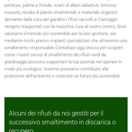
potature, palme e fronde, scarti di alberi abbattuti, terriccio
esausto, residui di piante ornamentali, e materiale organico
derivante dalla cura del giardino.I rifiuti raccolti a Casteggio
vengono trasportati con la massima cura al nostro centro, dove
valutiamo il metodo più sostenibile per la loro gestione, sia
mediante riciclo presso impianti specializzati che attraverso uno
smaltimento responsabile.Contattaci oggi stesso per scoprire
come i nostri servizi di smaltimento dei rifiuti verdi da
giardinaggio possono supportare la tua azienda nel operare in
modo più ecologico. Insieme possiamo contribuire alla
protezione dell'ambiente e costruire un futuro più sostenibile.
Alcuni dei rifiuti da noi gestiti per il
successivo smaltimento in discarica o
recupero