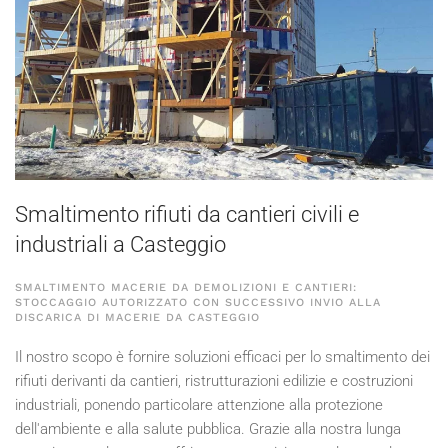
Smaltimento rifiuti da cantieri civili e
industriali a Casteggio
SMALTIMENTO MACERIE DA DEMOLIZIONI E CANTIERI:
STOCCAGGIO AUTORIZZATO CON SUCCESSIVO INVIO ALLA
DISCARICA DI MACERIE DA CASTEGGIO
Il nostro scopo è fornire soluzioni efficaci per lo smaltimento dei
rifiuti derivanti da cantieri, ristrutturazioni edilizie e costruzioni
industriali, ponendo particolare attenzione alla protezione
dell'ambiente e alla salute pubblica. Grazie alla nostra lunga