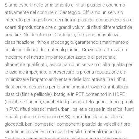
Siamo esperti nello smaltimento di rifiuti plastici e operiamo
attivamente nel comune di Casteggio. Offriamo un servizio
integrato per la gestione dei rifiuti in plastica, occupandoci sia di
scarti di produzione che di grandi volumi di rifiuti differenziati da
smaltire. Nel territorio di Casteggio, forniamo consulenza,
classificazione, ritiro e stoccaggio, garantendo smaltimento o
riciclo certificato dei materiali plastici. Grazie alle attrezzature
moderne nel nostro impianto autorizzato e al personale
altamente qualificato, assicuriamo un servizio di alta qualità per
le aziende impegnate a preservare la propria reputazione e a
minimizzare l'impatto ambientale delle loro attività.Tra i rifiuti
plastici che gestiamo per lo smaltimento troviamo: imballaggi
plastici (film e pellicole), bottiglie in PET, contenitori in HDPE
(taniche e flaconi), sacchetti di plastica, teli agricoli, tubi e profili
in PVC, rifiuti plastici misti urbani, pallet e casse in plastica, fusti
e barili, polistirolo espanso (EPS) e arredi in plastica, oltre a
giocattoli, beni domestici, componenti plastici da veicoli e fibre
sintetiche provenienti da scarti tessili.I materiali raccolti a
Casteggio vengono trasportati al nostro centro autorizzato di