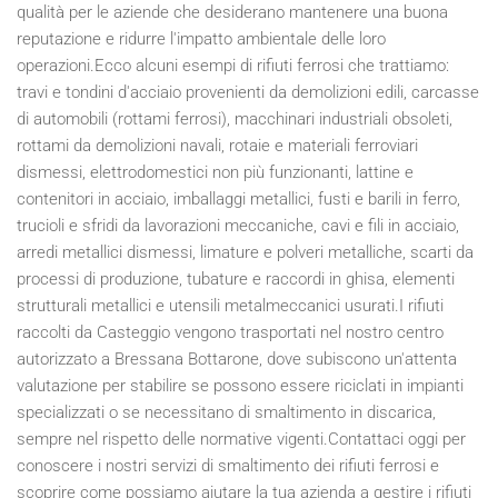
qualità per le aziende che desiderano mantenere una buona
reputazione e ridurre l'impatto ambientale delle loro
operazioni.Ecco alcuni esempi di rifiuti ferrosi che trattiamo:
travi e tondini d'acciaio provenienti da demolizioni edili, carcasse
di automobili (rottami ferrosi), macchinari industriali obsoleti,
rottami da demolizioni navali, rotaie e materiali ferroviari
dismessi, elettrodomestici non più funzionanti, lattine e
contenitori in acciaio, imballaggi metallici, fusti e barili in ferro,
trucioli e sfridi da lavorazioni meccaniche, cavi e fili in acciaio,
arredi metallici dismessi, limature e polveri metalliche, scarti da
processi di produzione, tubature e raccordi in ghisa, elementi
strutturali metallici e utensili metalmeccanici usurati.I rifiuti
raccolti da Casteggio vengono trasportati nel nostro centro
autorizzato a Bressana Bottarone, dove subiscono un'attenta
valutazione per stabilire se possono essere riciclati in impianti
specializzati o se necessitano di smaltimento in discarica,
sempre nel rispetto delle normative vigenti.Contattaci oggi per
conoscere i nostri servizi di smaltimento dei rifiuti ferrosi e
scoprire come possiamo aiutare la tua azienda a gestire i rifiuti