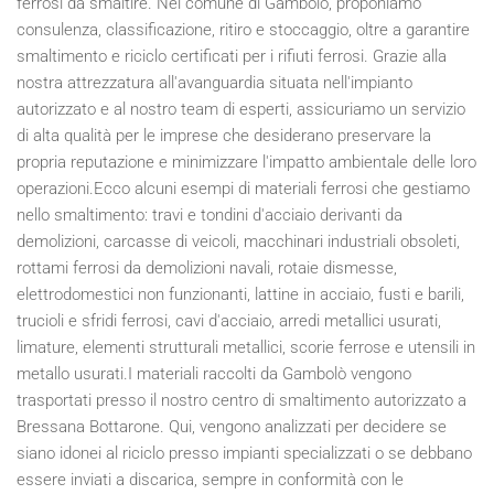
ferrosi da smaltire. Nel comune di Gambolò, proponiamo
consulenza, classificazione, ritiro e stoccaggio, oltre a garantire
smaltimento e riciclo certificati per i rifiuti ferrosi. Grazie alla
nostra attrezzatura all'avanguardia situata nell'impianto
autorizzato e al nostro team di esperti, assicuriamo un servizio
di alta qualità per le imprese che desiderano preservare la
propria reputazione e minimizzare l'impatto ambientale delle loro
operazioni.Ecco alcuni esempi di materiali ferrosi che gestiamo
nello smaltimento: travi e tondini d'acciaio derivanti da
demolizioni, carcasse di veicoli, macchinari industriali obsoleti,
rottami ferrosi da demolizioni navali, rotaie dismesse,
elettrodomestici non funzionanti, lattine in acciaio, fusti e barili,
trucioli e sfridi ferrosi, cavi d'acciaio, arredi metallici usurati,
limature, elementi strutturali metallici, scorie ferrose e utensili in
metallo usurati.I materiali raccolti da Gambolò vengono
trasportati presso il nostro centro di smaltimento autorizzato a
Bressana Bottarone. Qui, vengono analizzati per decidere se
siano idonei al riciclo presso impianti specializzati o se debbano
essere inviati a discarica, sempre in conformità con le