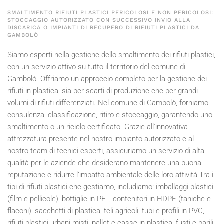
SMALTIMENTO RIFIUTI PLASTICI PERICOLOSI E NON PERICOLOSI:
STOCCAGGIO AUTORIZZATO CON SUCCESSIVO INVIO ALLA
DISCARICA O IMPIANTI DI RECUPERO DI RIFIUTI PLASTICI DA
GAMBOLÒ
Siamo esperti nella gestione dello smaltimento dei rifiuti plastici,
con un servizio attivo su tutto il territorio del comune di
Gambolò. Offriamo un approccio completo per la gestione dei
rifiuti in plastica, sia per scarti di produzione che per grandi
volumi di rifiuti differenziati. Nel comune di Gambolò, forniamo
consulenza, classificazione, ritiro e stoccaggio, garantendo uno
smaltimento o un riciclo certificato. Grazie all'innovativa
attrezzatura presente nel nostro impianto autorizzato e al
nostro team di tecnici esperti, assicuriamo un servizio di alta
qualità per le aziende che desiderano mantenere una buona
reputazione e ridurre l’impatto ambientale delle loro attività.Tra i
tipi di rifiuti plastici che gestiamo, includiamo: imballaggi plastici
(film e pellicole), bottiglie in PET, contenitori in HDPE (taniche e
flaconi), sacchetti di plastica, teli agricoli, tubi e profili in PVC,
rifiuti plastici urbani misti, pallet e casse in plastica, fusti e barili,