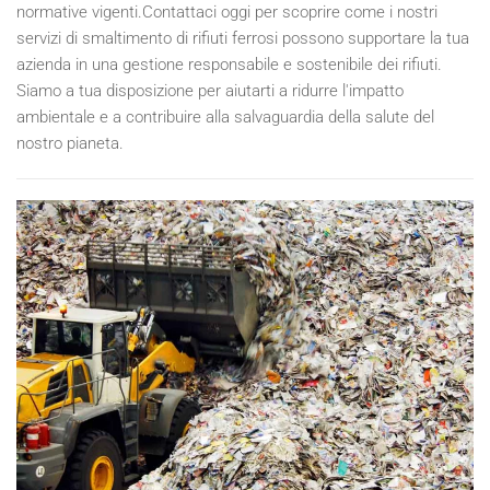
normative vigenti.Contattaci oggi per scoprire come i nostri
servizi di smaltimento di rifiuti ferrosi possono supportare la tua
azienda in una gestione responsabile e sostenibile dei rifiuti.
Siamo a tua disposizione per aiutarti a ridurre l'impatto
ambientale e a contribuire alla salvaguardia della salute del
nostro pianeta.