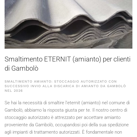
Smaltimento ETERNIT (amianto) per clienti
di Gambolò
SMALTIMENTO AMIANTO: STOCCAGGIO AUTORIZZATO CON
SUCCESSIVO INVIO ALLA DISCARICA DI AMIANTO DA GAMBOLÒ
NEL
2026
Se hai la necessità di smaltire l'eternit (amianto) nel comune di
Gambolò, abbiamo la risposta giusta per te. Il nostro centro di
stoccaggio autorizzato è attrezzato per accettare amianto
proveniente da Gambolò, occupandosi poi della sua spedizione
agli impianti di trattamento autorizzati. È fondamentale non