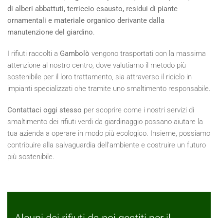
di alberi abbattuti, terriccio esausto, residui di piante
ornamentali e materiale organico derivante dalla
manutenzione del giardino
.
I rifiuti raccolti a
Gambolò
vengono trasportati con la massima
attenzione al nostro centro, dove valutiamo il metodo più
sostenibile per il loro trattamento, sia attraverso il riciclo in
impianti specializzati che tramite uno smaltimento responsabile.
Contattaci oggi stesso
per scoprire come i nostri servizi di
smaltimento dei rifiuti verdi da giardinaggio possano aiutare la
tua azienda a operare in modo più ecologico. Insieme, possiamo
contribuire alla salvaguardia dell'ambiente e costruire un futuro
più sostenibile.