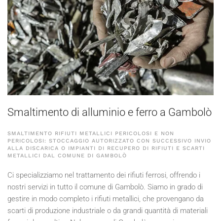
Smaltimento di alluminio e ferro a Gambolò
SMALTIMENTO RIFIUTI METALLICI PERICOLOSI E NON
PERICOLOSI: STOCCAGGIO AUTORIZZATO CON SUCCESSIVO INVIO
ALLA DISCARICA O IMPIANTI DI RECUPERO DI RIFIUTI E SCARTI
METALLICI DAL COMUNE DI GAMBOLÒ
Ci specializziamo nel trattamento dei rifiuti ferrosi, offrendo i
nostri servizi in tutto il comune di Gambolò. Siamo in grado di
gestire in modo completo i rifiuti metallici, che provengano da
scarti di produzione industriale o da grandi quantità di materiali