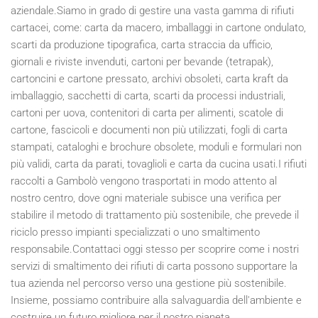
aziendale.Siamo in grado di gestire una vasta gamma di rifiuti
cartacei, come: carta da macero, imballaggi in cartone ondulato,
scarti da produzione tipografica, carta straccia da ufficio,
giornali e riviste invenduti, cartoni per bevande (tetrapak),
cartoncini e cartone pressato, archivi obsoleti, carta kraft da
imballaggio, sacchetti di carta, scarti da processi industriali,
cartoni per uova, contenitori di carta per alimenti, scatole di
cartone, fascicoli e documenti non più utilizzati, fogli di carta
stampati, cataloghi e brochure obsolete, moduli e formulari non
più validi, carta da parati, tovaglioli e carta da cucina usati.I rifiuti
raccolti a Gambolò vengono trasportati in modo attento al
nostro centro, dove ogni materiale subisce una verifica per
stabilire il metodo di trattamento più sostenibile, che prevede il
riciclo presso impianti specializzati o uno smaltimento
responsabile.Contattaci oggi stesso per scoprire come i nostri
servizi di smaltimento dei rifiuti di carta possono supportare la
tua azienda nel percorso verso una gestione più sostenibile.
Insieme, possiamo contribuire alla salvaguardia dell'ambiente e
costruire un futuro migliore per il nostro pianeta.