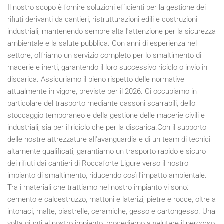
Il nostro scopo è fornire soluzioni efficienti per la gestione dei
rifiuti derivanti da cantieri, ristrutturazioni edili e costruzioni
industriali, mantenendo sempre alta l'attenzione per la sicurezza
ambientale e la salute pubblica. Con anni di esperienza nel
settore, offriamo un servizio completo per lo smaltimento di
macerie e inerti, garantendo il loro successivo riciclo o invio in
discarica. Assicuriamo il pieno rispetto delle normative
attualmente in vigore, previste per il
2026
. Ci occupiamo in
particolare del trasporto mediante cassoni scarrabili, dello
stoccaggio temporaneo e della gestione delle macerie civili e
industriali, sia per il riciclo che per la discarica.Con il supporto
delle nostre attrezzature all'avanguardia e di un team di tecnici
altamente qualificati, garantiamo un trasporto rapido e sicuro
dei rifiuti dai cantieri di Roccaforte Ligure verso il nostro
impianto di smaltimento, riducendo così l'impatto ambientale.
Tra i materiali che trattiamo nel nostro impianto vi sono:
cemento e calcestruzzo, mattoni e laterizi, pietre e rocce, oltre a
intonaci, malte, piastrelle, ceramiche, gesso e cartongesso. Una
volta giunti al nostro impianto, procediamo a valutare il percorso