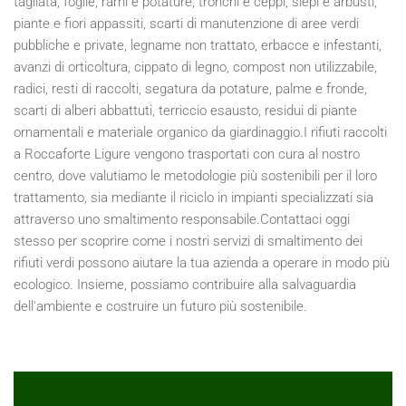
tagliata, foglie, rami e potature, tronchi e ceppi, siepi e arbusti,
piante e fiori appassiti, scarti di manutenzione di aree verdi
pubbliche e private, legname non trattato, erbacce e infestanti,
avanzi di orticoltura, cippato di legno, compost non utilizzabile,
radici, resti di raccolti, segatura da potature, palme e fronde,
scarti di alberi abbattuti, terriccio esausto, residui di piante
ornamentali e materiale organico da giardinaggio.I rifiuti raccolti
a Roccaforte Ligure vengono trasportati con cura al nostro
centro, dove valutiamo le metodologie più sostenibili per il loro
trattamento, sia mediante il riciclo in impianti specializzati sia
attraverso uno smaltimento responsabile.Contattaci oggi
stesso per scoprire come i nostri servizi di smaltimento dei
rifiuti verdi possono aiutare la tua azienda a operare in modo più
ecologico. Insieme, possiamo contribuire alla salvaguardia
dell'ambiente e costruire un futuro più sostenibile.