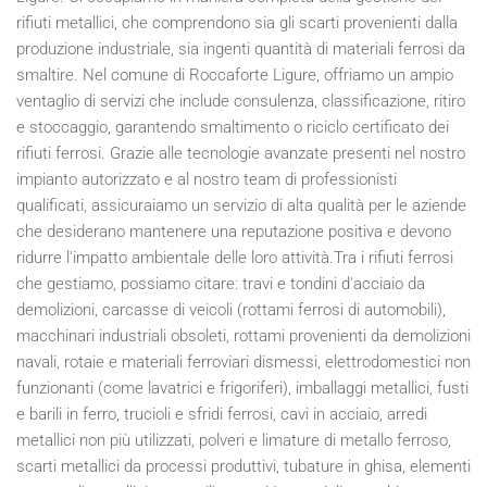
rifiuti metallici, che comprendono sia gli scarti provenienti dalla
produzione industriale, sia ingenti quantità di materiali ferrosi da
smaltire. Nel comune di Roccaforte Ligure, offriamo un ampio
ventaglio di servizi che include consulenza, classificazione, ritiro
e stoccaggio, garantendo smaltimento o riciclo certificato dei
rifiuti ferrosi. Grazie alle tecnologie avanzate presenti nel nostro
impianto autorizzato e al nostro team di professionisti
qualificati, assicuraiamo un servizio di alta qualità per le aziende
che desiderano mantenere una reputazione positiva e devono
ridurre l'impatto ambientale delle loro attività.Tra i rifiuti ferrosi
che gestiamo, possiamo citare: travi e tondini d'acciaio da
demolizioni, carcasse di veicoli (rottami ferrosi di automobili),
macchinari industriali obsoleti, rottami provenienti da demolizioni
navali, rotaie e materiali ferroviari dismessi, elettrodomestici non
funzionanti (come lavatrici e frigoriferi), imballaggi metallici, fusti
e barili in ferro, trucioli e sfridi ferrosi, cavi in acciaio, arredi
metallici non più utilizzati, polveri e limature di metallo ferroso,
scarti metallici da processi produttivi, tubature in ghisa, elementi