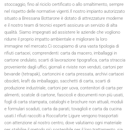
stoccaggio, fino al riciclo certificato o allo smaltimento, sempre
nel rispetto delle normative vigenti.Il nostro impianto autorizzato
situato a Bressana Bottarone è dotato di attrezzature moderne
e il nostro team di tecnici esperti assicura un servizio di alta
qualità. Siamo impegnati ad assistere le aziende che vogliono
ridurre il proprio impatto ambientale e migliorare la loro
immagine nel mercato.Ci occupiamo di una vasta tipologia di
rifiuti cartacei, comprendenti: carta da macero, imballaggi in
cartone ondulato, scarti di lavorazione tipografica, carta straccia
proveniente dagli uffici, giornali e riviste non venduti, cartoni per
bevande (tetrapak), cartoncini e carta pressata, archivi cartacei
obsoleti, kraft da imballaggio, sacchetti di carta, scarti di
produzione industriale, cartoni per uova, contenitori di carta per
alimenti, scatole di cartone, fascicoli e documenti non più usati,
fogli di carta stampata, cataloghi e brochure non attuali, moduli
e formulari scaduti, carta da parati, tovaglioli e carta da cucina
usati.I rifiuti raccolti a Roccaforte Ligure vengono trasportati
con attenzione al nostro centro, dove valutiamo ogni materiale
per stabilire il metodo più sostenibile per il loro trattamento, sia