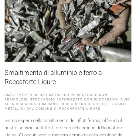
Smaltimento di alluminio e ferro a
Roccaforte Ligure
SMALTIMENTO RIFIUTI METALLICI PERICOLOSI E NON
PERICOLOSI: STOCCAGGIO AUTORIZZATO CON SUCCESSIVO INVIO
ALLA DISCARICA O IMPIANTI DI RECUPERO DI RIFIUTI E SCARTI
METALLICI DAL COMUNE DI ROCCAFORTE LIGURE
Siamo esperti nello smaltimento dei rifiuti ferrosi, offrendo il
nostro servizio su tutto il territorio del comune di Roccaforte
Ligure. Ci occupiamo in maniera completa della gestione dei