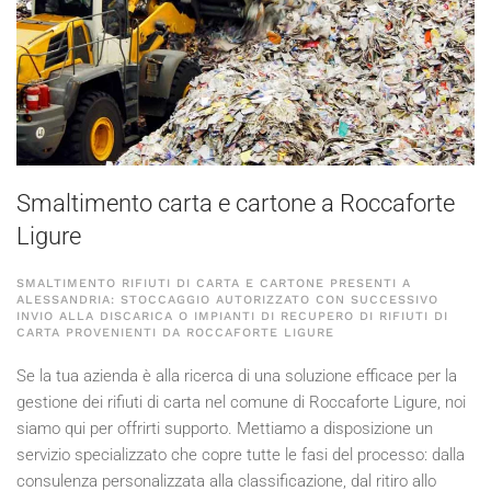
Smaltimento carta e cartone a Roccaforte
Ligure
SMALTIMENTO RIFIUTI DI CARTA E CARTONE PRESENTI A
ALESSANDRIA: STOCCAGGIO AUTORIZZATO CON SUCCESSIVO
INVIO ALLA DISCARICA O IMPIANTI DI RECUPERO DI RIFIUTI DI
CARTA PROVENIENTI DA ROCCAFORTE LIGURE
Se la tua azienda è alla ricerca di una soluzione efficace per la
gestione dei rifiuti di carta nel comune di Roccaforte Ligure, noi
siamo qui per offrirti supporto. Mettiamo a disposizione un
servizio specializzato che copre tutte le fasi del processo: dalla
consulenza personalizzata alla classificazione, dal ritiro allo