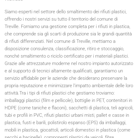
Siamo esperti nel settore dello smaltimento dei rifiuti plastici,
offrendo i nostri servizi su tutto il territorio del comune di
Treville. Forniamo una gestione completa per i rifiuti in plastica,
che comprende sia gli scarti di produzione sia le grandi quantità
di rifiuti differenziati. Nel comune di Treville, mettiamo a
disposizione consulenza, classificazione, ritiro e stoccaggio,
nonché smaltimento o riciclo certificato per i materiali plastici.
Grazie alle attrezzature moderne nel nostro impianto autorizzato
e al supporto di tecnici altamente qualificati, garantiamo un
servizio affidabile per le aziende che desiderano preservare la
propria reputazione e minimizzare l'impatto ambientale delle loro
attività.Tra i tipi di rifiuti plastici che gestiamo troviamo:
imballaggi plastici (film e pellicole), bottiglie in PET, contenitori in
HDPE (come taniche e flaconi), sacchetti di plastica, teli agricoli,
tubi e profili in PVC, rifiuti plastici urbani misti, pallet e casse in
plastica, fusti e barili, polistirolo espanso (EPS) da imballaggi,
mobili in plastica, giocattoli, articoli domestici in plastica (come
secchi e bacinelle), componenti plastici da veicoli, fibre