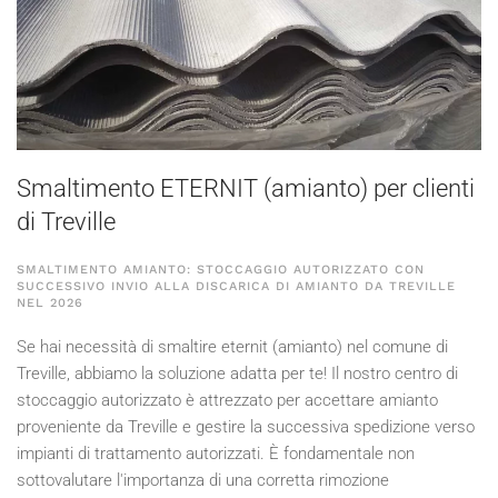
Smaltimento ETERNIT (amianto) per clienti
di Treville
SMALTIMENTO AMIANTO: STOCCAGGIO AUTORIZZATO CON
SUCCESSIVO INVIO ALLA DISCARICA DI AMIANTO DA TREVILLE
NEL
2026
Se hai necessità di smaltire eternit (amianto) nel comune di
Treville, abbiamo la soluzione adatta per te! Il nostro centro di
stoccaggio autorizzato è attrezzato per accettare amianto
proveniente da Treville e gestire la successiva spedizione verso
impianti di trattamento autorizzati. È fondamentale non
sottovalutare l'importanza di una corretta rimozione