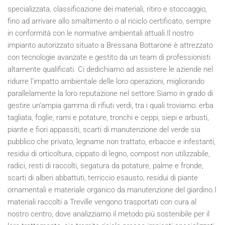
specializzata, classificazione dei materiali, ritiro e stoccaggio,
fino ad arrivare allo smaltimento o al riciclo certificato, sempre
in conformità con le normative ambientali attuali.Il nostro
impianto autorizzato situato a Bressana Bottarone è attrezzato
con tecnologie avanzate e gestito da un team di professionisti
altamente qualificati. Ci dedichiamo ad assistere le aziende nel
ridurre l’impatto ambientale delle loro operazioni, migliorando
parallelamente la loro reputazione nel settore.Siamo in grado di
gestire un’ampia gamma di rifiuti verdi, tra i quali troviamo: erba
tagliata, foglie, rami e potature, tronchi e ceppi, siepi e arbusti,
piante e fiori appassiti, scarti di manutenzione del verde sia
pubblico che privato, legname non trattato, erbacce e infestanti,
residui di orticoltura, cippato di legno, compost non utilizzabile,
radici, resti di raccolti, segatura da potature, palme e fronde,
scarti di alberi abbattuti, terriccio esausto, residui di piante
ornamentali e materiale organico da manutenzione del giardino.I
materiali raccolti a Treville vengono trasportati con cura al
nostro centro, dove analizziamo il metodo più sostenibile per il