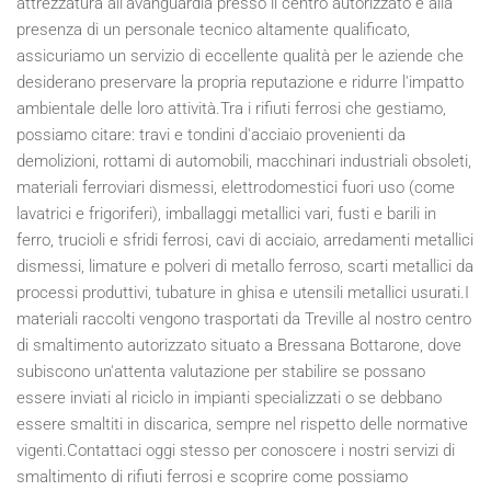
attrezzatura all'avanguardia presso il centro autorizzato e alla
presenza di un personale tecnico altamente qualificato,
assicuriamo un servizio di eccellente qualità per le aziende che
desiderano preservare la propria reputazione e ridurre l'impatto
ambientale delle loro attività.Tra i rifiuti ferrosi che gestiamo,
possiamo citare: travi e tondini d'acciaio provenienti da
demolizioni, rottami di automobili, macchinari industriali obsoleti,
materiali ferroviari dismessi, elettrodomestici fuori uso (come
lavatrici e frigoriferi), imballaggi metallici vari, fusti e barili in
ferro, trucioli e sfridi ferrosi, cavi di acciaio, arredamenti metallici
dismessi, limature e polveri di metallo ferroso, scarti metallici da
processi produttivi, tubature in ghisa e utensili metallici usurati.I
materiali raccolti vengono trasportati da Treville al nostro centro
di smaltimento autorizzato situato a Bressana Bottarone, dove
subiscono un'attenta valutazione per stabilire se possano
essere inviati al riciclo in impianti specializzati o se debbano
essere smaltiti in discarica, sempre nel rispetto delle normative
vigenti.Contattaci oggi stesso per conoscere i nostri servizi di
smaltimento di rifiuti ferrosi e scoprire come possiamo