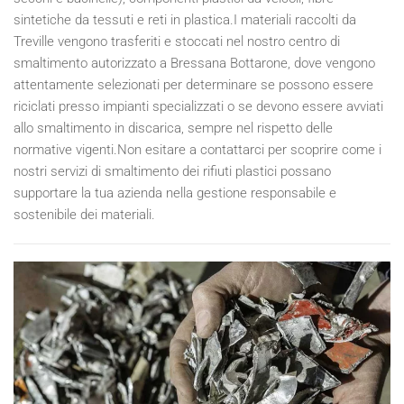
sintetiche da tessuti e reti in plastica.I materiali raccolti da
Treville vengono trasferiti e stoccati nel nostro centro di
smaltimento autorizzato a Bressana Bottarone, dove vengono
attentamente selezionati per determinare se possono essere
riciclati presso impianti specializzati o se devono essere avviati
allo smaltimento in discarica, sempre nel rispetto delle
normative vigenti.Non esitare a contattarci per scoprire come i
nostri servizi di smaltimento dei rifiuti plastici possano
supportare la tua azienda nella gestione responsabile e
sostenibile dei materiali.