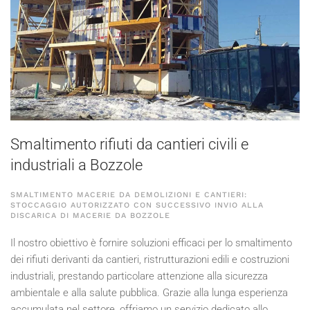
Smaltimento rifiuti da cantieri civili e
industriali a Bozzole
SMALTIMENTO MACERIE DA DEMOLIZIONI E CANTIERI:
STOCCAGGIO AUTORIZZATO CON SUCCESSIVO INVIO ALLA
DISCARICA DI MACERIE DA BOZZOLE
Il nostro obiettivo è fornire soluzioni efficaci per lo smaltimento
dei rifiuti derivanti da cantieri, ristrutturazioni edili e costruzioni
industriali, prestando particolare attenzione alla sicurezza
ambientale e alla salute pubblica. Grazie alla lunga esperienza
accumulata nel settore, offriamo un servizio dedicato allo