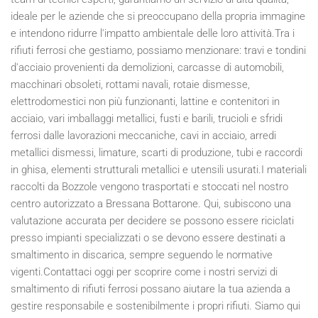
ideale per le aziende che si preoccupano della propria immagine
e intendono ridurre l'impatto ambientale delle loro attività.Tra i
rifiuti ferrosi che gestiamo, possiamo menzionare: travi e tondini
d'acciaio provenienti da demolizioni, carcasse di automobili,
macchinari obsoleti, rottami navali, rotaie dismesse,
elettrodomestici non più funzionanti, lattine e contenitori in
acciaio, vari imballaggi metallici, fusti e barili, trucioli e sfridi
ferrosi dalle lavorazioni meccaniche, cavi in acciaio, arredi
metallici dismessi, limature, scarti di produzione, tubi e raccordi
in ghisa, elementi strutturali metallici e utensili usurati.I materiali
raccolti da Bozzole vengono trasportati e stoccati nel nostro
centro autorizzato a Bressana Bottarone. Qui, subiscono una
valutazione accurata per decidere se possono essere riciclati
presso impianti specializzati o se devono essere destinati a
smaltimento in discarica, sempre seguendo le normative
vigenti.Contattaci oggi per scoprire come i nostri servizi di
smaltimento di rifiuti ferrosi possano aiutare la tua azienda a
gestire responsabile e sostenibilmente i propri rifiuti. Siamo qui