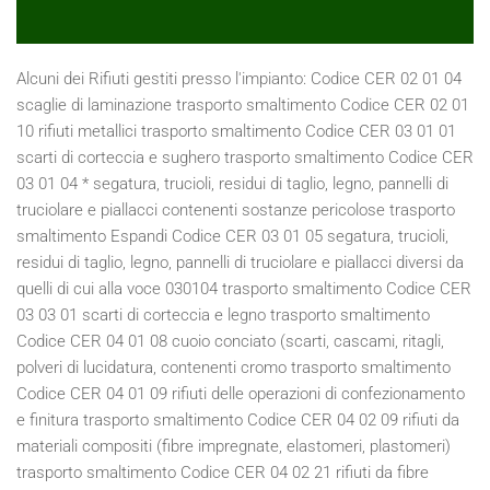
Alcuni dei Rifiuti gestiti presso l'impianto: Codice CER 02 01 04 scaglie di laminazione trasporto smaltimento Codice CER 02 01 10 rifiuti metallici trasporto smaltimento Codice CER 03 01 01 scarti di corteccia e sughero trasporto smaltimento Codice CER 03 01 04 * segatura, trucioli, residui di taglio, legno, pannelli di truciolare e piallacci contenenti sostanze pericolose trasporto smaltimento Espandi Codice CER 03 01 05 segatura, trucioli, residui di taglio, legno, pannelli di truciolare e piallacci diversi da quelli di cui alla voce 030104 trasporto smaltimento Codice CER 03 03 01 scarti di corteccia e legno trasporto smaltimento Codice CER 04 01 08 cuoio conciato (scarti, cascami, ritagli, polveri di lucidatura, contenenti cromo trasporto smaltimento Codice CER 04 01 09 rifiuti delle operazioni di confezionamento e finitura trasporto smaltimento Codice CER 04 02 09 rifiuti da materiali compositi (fibre impregnate, elastomeri, plastomeri) trasporto smaltimento Codice CER 04 02 21 rifiuti da fibre tessili grezze trasporto smaltimento Codice CER 04 02 22 rifiuti da fibre tessili lavorate trasporto smaltimento Codice CER 04 02 99 rifiuti non specificati altrimenti (limitatamente a sfridi e scarti tessili misti del confezionamento dei sedili per auto e varie misti con il ferro) trasporto smaltimento Codice CER 07 02 99 rifiuti non specificati altrimenti (limitatamente a gomma e sfridi di gomma) trasporto smaltimento Codice CER 08 03 17* toner per stampa esauriti contenenti sostanze pericolose trasporto smaltimento Codice CER 08 03 18 toner per stampa esauriti diversi da quelli di cui alla voce 080317* trasporto smaltimento Codice CER 09 01 07 carta e pellicole per fotografia, contenenti argento o composti dell' argento trasporto smaltimento Codice CER 09 01 08 carta e pellicole per fotografia, non contenenti argento o composti dell' argento trasporto smaltimento Codice CER 10 02 10 scaglie di laminazione trasporto smaltimento Codice CER 10 12 06 stampi di scarto trasporto smaltimento Codice CER 11 02 06 rifiuti della lavorazione idrometallurgica del rame, diversi da quelli di cui alla voce 110205 trasporto smaltimento Codice CER 11 05 01 zinco solido trasporto smaltimento Codice CER 11 05 02 ceneri di zinco trasporto smaltimento Codice CER 11 05 03* rifiuti solidi prodotti dal trattamento dei fumi trasporto smaltimento Codice CER 12 01 01 limatura e trucioli di metalli ferrosi trasporto smaltimento Codice CER 12 01 02 polveri e particolato di metalli ferrosi trasporto smaltimento Codice CER 12 01 03 limatura, scaglie e polveri di metalli non ferrosi trasporto smaltimento Codice CER 12 01 04 polveri e particolato di metalli non ferrosi trasporto smaltimento Codice CER 12 01 05 limatura e trucioli di materiali plastici trasporto smaltimento Codice CER 12 01 99 rifiuti non specificati altrimenti (limitatamente a carta abrasiva, dischi e mole abrasive, polvere e sabbia abrasiva) trasporto smaltimento Codice CER 13 02 04 * scarti di olio minerale per motori, ingranaggi e lubrificazione, clorurati trasporto smaltimento Codice CER 13 02 05 * scarti di olio minerale per motori, ingranaggi e lubrificazione, non clorurati trasporto smaltimento Codice CER 13 02 06* scarti di olio sintetico per motori, ingranaggi e lubrificazione trasporto smaltimento Codice CER 13 02 07* olio per motori, ingranaggi e lubrificazione, facilmente biodegradabile trasporto smaltimento Codice CER 13 02 08* altri oli per motori, ingranaggi e lubrificazione trasporto smaltimento Codice CER 15 01 01 imballaggi in carta e cartone trasporto smaltimento Codice CER 15 01 02 imballaggi in plastica trasporto smaltimento Codice CER 15 01 03 imballaggi in legno trasporto smaltimento Codice CER 15 01 04 imballaggi metallici trasporto smaltimento Codice CER 15 01 05 imballaggi compositi trasporto smaltimento Codice CER 15 01 06 imballaggi in materiali misti trasporto smaltimento Codice CER 15 01 07 imballaggi in vetro trasporto smaltimento Codice CER 15 01 09 imballaggi in materia tessile trasporto smaltimento Codice CER 15 01 10* imballaggi contenenti residui di sostanze pericolose o contaminati da tali sostanze trasporto smaltimento Codice CER 15 01 11* imballaggi metallici contenenti matrici solide porose pericolose (ad esempio amianto), compresi i contenitori a pressione vuoti trasporto smaltimento Codice CER 15 02 02* assorbenti, materiali filtranti (inclusi filtri dell'olio non specificati altrimenti), stracci e indumenti protettivi, contaminati da sostanze pericolose) trasporto smaltimento Codice CER 15 02 03 assorbenti, materiali filtranti , stracci e indumenti protettivi, diversi da quelli di cui alla voce 150202* trasporto smaltimento Codice CER 16 01 03 pneumatici fuori uso trasporto smaltimento Codice CER 16 01 06 veicoli fuori uso, non contenenti liquidi né altre componenti pericolose trasporto smaltimento Codice CER 16 01 07* filtri dell'olio trasporto smaltimento Codice CER 16 01 12 pastiglie per freni, diverse da quelle di cui alla voce 160111 trasporto smaltimento Codice CER 16 01 15 liquidi antigelo diversi da quelli di cui alla voce 160114* trasporto smaltimento Codice CER 16 01 16 serbatoi per gas liquido trasporto smaltimento Codice CER 16 01 17 metalli ferrosi trasporto smaltimento Codice CER 16 01 18 metalli non ferrosi trasporto smaltimento Codice CER 16 01 19 plastica trasporto smaltimento Codice CER 16 01 20 vetro trasporto smaltimento Codice CER 16 01 22 componenti non specificati altrimenti trasporto smaltimento Codice CER 16 02 11 * apparecchiature fuori uso, contenenti clorofluorocarburi, HCFC, HFC trasporto smaltimento Codice CER 16 02 13 * apparecchiature fuori uso, contenenti componenti pericolosi diversi da quelli di cui alle voci 160209 e 160212 trasporto smaltimento Codice CER 16 02 14 apparecchiature fuori uso, diverse da quelle di cui alle voci da 160209 a 160213 trasporto smaltimento Codice CER 16 02 15 * componenti pericolosi rimossi da apparecchiature fuori uso trasporto smaltimento Codice CER 16 02 16 componenti rimossi da apparecchiature fuori uso, diversi da quelli di cui alla voce 160215 trasporto smaltimento Codice CER 16 06 01 * batterie al piombo trasporto smaltimento Codice CER 17 01 06 * miscugli o scorie di cemento, mattoni, mattonelle e cercamiche, diverse da quelle di cui alla voce 170106 trasporto smaltimento Codice CER 17 01 07 miscugli di cemento, mattoni, mattonelle e ceramiche, diversi da quelli di cui alla voce 170106 trasporto smaltimento Codice CER 17 02 01 legno trasporto smaltimento Codice CER 17 02 02 vetro trasporto smaltimento Codice CER 17 02 03 plastica trasporto smaltimento Codice CER 17 02 04 * vetro, plastica e legno contenenti sostanze pericolose o da esse contaminati trasporto smaltimento Codice CER 17 04 01 rame, bronzo, ottone trasporto smaltimento Codice CER 17 04 02 alluminio trasporto smaltimento Codice CER 17 04 03 piombo trasporto smaltimento Codice CER 17 04 04 zinco trasporto smaltimento Codice CER 17 04 05 ferro e acciaio trasporto smaltimento Codice CER 17 04 06 stagno trasporto smaltimento Codice CER 17 04 07 metalli misti trasporto smaltimento Codice CER 17 04 09* rifiuti metallici contaminati da sostanze pericolose trasporto smaltimento Codice CER 17 04 10* cavi, impregnati di olio, di catrame di carbone o di altre sostanze pericolose trasporto smaltimento Codice CER 17 04 11 cavi, diversi da quelli di cui alla voce 170410 trasporto smaltimento Codice CER 17 06 03 * altri materiali isolanti contenenti o costituiti da sostanze pericolose trasporto smaltimento Codice CER 17 06 04 materiali isolanti diversi da quelli di cui alle voci 170601 e 170603 trasporto smaltimento Codice CER 17 06 05* materiali da costruzione contenenti amianto trasporto smaltimento Codice CER 17 08 01* materiali da costruzione a base di gesso contaminati da sostanze pericolose trasporto smaltimento Codice CER 17 08 02 materiali da costruzione a base di gesso diversi da quelli di cui alla voce 170801 trasporto smaltimento Codice CER 17 09 03* altri rifiuti dell'attività di costruzione e demolizione (compresi rifiuti misti) contenenti sostanze pericolose trasporto smaltimento Codice CER 17 09 04 rifiuti misti dell'attività di costruzione e demolizione, diversi da quelli di cui alle voci 170901, 170902 e 170903 trasporto smaltimento Codice CER 19 01 02 materiali ferrosi estratti da ceneri pesanti trasporto smaltimento Codice CER 19 10 01 rifiuti di ferro e acciaio trasporto smaltimento Codice CER 19 10 02 rifiuti di metalli non ferrosi trasporto smaltimento Codice CER 19 12 01 carta e cartone trasporto smaltimento Codice CER 19 12 03 metalli non ferrosi trasporto smaltimento Codice CER 19 12 04 plastica e gomma trasporto smaltimento Codice CER 19 12 05 vetro trasporto smaltimento Codice CER 19 12 07 legno diverso da quello di cui alla voce 191206 trasporto smaltimento Codice CER 19 12 08 prodotti tessili trasporto smaltimento Codice CER 20 01 01 carta e cartone trasporto smaltimento Codice CER 20 01 02 vetro trasporto smaltimento Codice CER 20 01 11 prodotti tessili trasporto smaltimento Codice CER 20 01 23* apparecchiature fuori uso contenenti clorofluorocarburi trasporto smaltimento Codice CER 20 01 27* vernici, inchiostri, adesivi e resine contenenti sostanze pericolose trasporto smaltimento Codice CER 20 01 28 vernici, inchiostri, adesivi e resine diversi da quelli di cui alla voce 20 01 27 trasporto smaltimento Codice CER 20 01 35* apparecchiature elettriche ed elettroniche fuori uso, diverse da quelle di cui alle voci 200121 e 200123, contenenti componenti pericolose trasporto smaltim