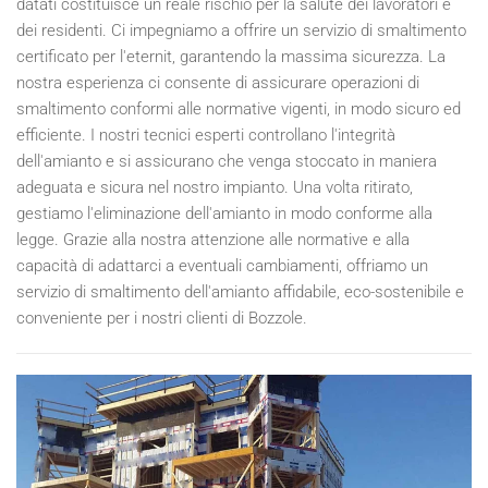
datati costituisce un reale rischio per la salute dei lavoratori e
dei residenti. Ci impegniamo a offrire un servizio di smaltimento
certificato per l'eternit, garantendo la massima sicurezza. La
nostra esperienza ci consente di assicurare operazioni di
smaltimento conformi alle normative vigenti, in modo sicuro ed
efficiente. I nostri tecnici esperti controllano l'integrità
dell'amianto e si assicurano che venga stoccato in maniera
adeguata e sicura nel nostro impianto. Una volta ritirato,
gestiamo l'eliminazione dell'amianto in modo conforme alla
legge. Grazie alla nostra attenzione alle normative e alla
capacità di adattarci a eventuali cambiamenti, offriamo un
servizio di smaltimento dell'amianto affidabile, eco-sostenibile e
conveniente per i nostri clienti di Bozzole.