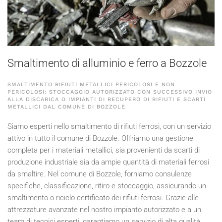
Smaltimento di alluminio e ferro a Bozzole
SMALTIMENTO RIFIUTI METALLICI PERICOLOSI E NON
PERICOLOSI: STOCCAGGIO AUTORIZZATO CON SUCCESSIVO INVIO
ALLA DISCARICA O IMPIANTI DI RECUPERO DI RIFIUTI E SCARTI
METALLICI DAL COMUNE DI BOZZOLE
Siamo esperti nello smaltimento di rifiuti ferrosi, con un servizio
attivo in tutto il comune di Bozzole. Offriamo una gestione
completa per i materiali metallici, sia provenienti da scarti di
produzione industriale sia da ampie quantità di materiali ferrosi
da smaltire. Nel comune di Bozzole, forniamo consulenze
specifiche, classificazione, ritiro e stoccaggio, assicurando un
smaltimento o riciclo certificato dei rifiuti ferrosi. Grazie alle
attrezzature avanzate nel nostro impianto autorizzato e a un
team di tecnici esperti, garantiamo un servizio di alta qualità,