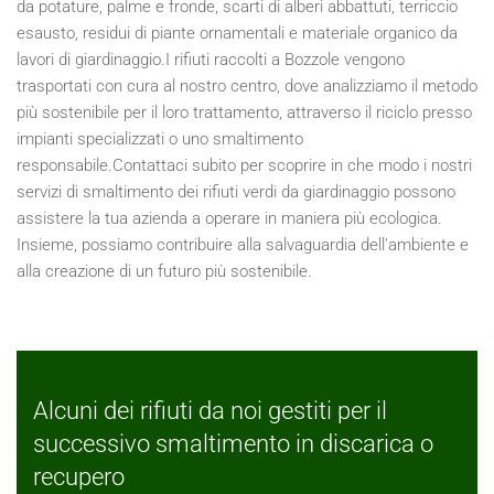
da potature, palme e fronde, scarti di alberi abbattuti, terriccio
esausto, residui di piante ornamentali e materiale organico da
lavori di giardinaggio.I rifiuti raccolti a Bozzole vengono
trasportati con cura al nostro centro, dove analizziamo il metodo
più sostenibile per il loro trattamento, attraverso il riciclo presso
impianti specializzati o uno smaltimento
responsabile.Contattaci subito per scoprire in che modo i nostri
servizi di smaltimento dei rifiuti verdi da giardinaggio possono
assistere la tua azienda a operare in maniera più ecologica.
Insieme, possiamo contribuire alla salvaguardia dell'ambiente e
alla creazione di un futuro più sostenibile.
Alcuni dei rifiuti da noi gestiti per il
successivo smaltimento in discarica o
recupero