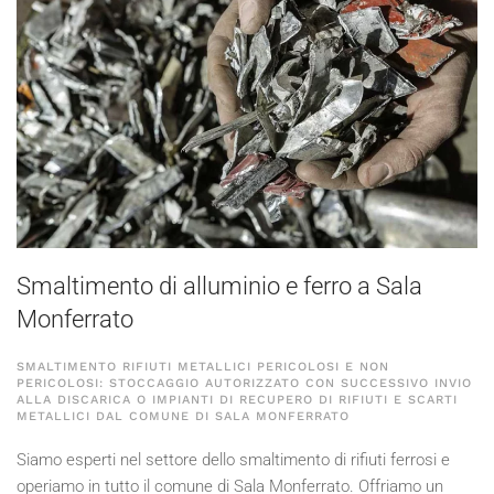
Smaltimento di alluminio e ferro a Sala
Monferrato
SMALTIMENTO RIFIUTI METALLICI PERICOLOSI E NON
PERICOLOSI: STOCCAGGIO AUTORIZZATO CON SUCCESSIVO INVIO
ALLA DISCARICA O IMPIANTI DI RECUPERO DI RIFIUTI E SCARTI
METALLICI DAL COMUNE DI SALA MONFERRATO
Siamo esperti nel settore dello smaltimento di rifiuti ferrosi e
operiamo in tutto il comune di Sala Monferrato. Offriamo un