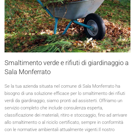
Smaltimento verde e rifiuti di giardinaggio a
Sala Monferrato
Se la tua azienda situata nel comune di Sala Monferrato ha
bisogno di una soluzione efficace per lo smaltimento dei rifiuti
verdi da giardinaggio, siamo pronti ad assisterti. Offriamo un
servizio completo che include consulenza esperta,
classificazione dei materiali, ritiro e stoccaggio, fino ad arrivare
allo smaltimento o al riciclo certificato, sempre in conformità
con le normative ambientali attualmente vigenti.Il nostro