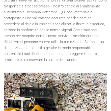
usurati.I materiali raccolti nei pressi di Sala Monferrato vengono
trasportati e stoccati presso il nostro centro di smaltimento
autorizzato a Bressana Bottarone. Qui, ogni materiale è
sottoposto a una valutazione accurata per decidere se
procedere al riciclo in impianti specializzati o ifinire in discarica,
sempre in conformità con le norme vigenti.Contattaci oggi
stesso per scoprire come i nostri servizi di smaltimento dei
rifiuti ferrosi possano essere utili alla tua azienda. Siamo a tua
disposizione per aiutarti a gestire in modo responsabile e
sostenibile i tuoi rifiuti, contribuendo a proteggere il nostro
ambiente e a preservare la salute del pianeta.