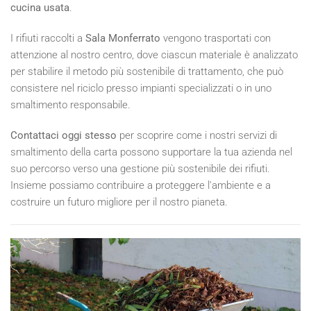
cucina usata
.
I rifiuti raccolti a
Sala Monferrato
vengono trasportati con
attenzione al nostro centro, dove ciascun materiale è analizzato
per stabilire il metodo più sostenibile di trattamento, che può
consistere nel riciclo presso impianti specializzati o in uno
smaltimento responsabile.
Contattaci oggi stesso
per scoprire come i nostri servizi di
smaltimento della carta possono supportare la tua azienda nel
suo percorso verso una gestione più sostenibile dei rifiuti.
Insieme possiamo contribuire a proteggere l'ambiente e a
costruire un futuro migliore per il nostro pianeta.