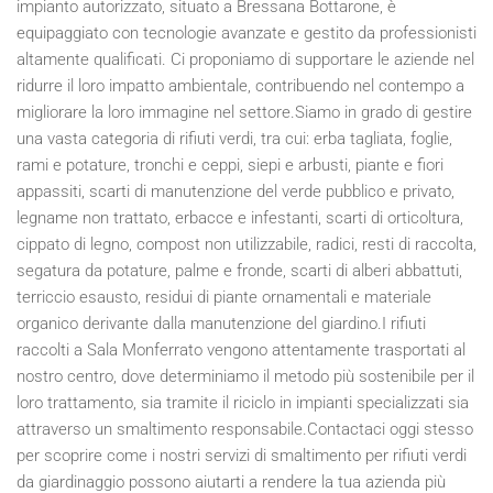
impianto autorizzato, situato a Bressana Bottarone, è
equipaggiato con tecnologie avanzate e gestito da professionisti
altamente qualificati. Ci proponiamo di supportare le aziende nel
ridurre il loro impatto ambientale, contribuendo nel contempo a
migliorare la loro immagine nel settore.Siamo in grado di gestire
una vasta categoria di rifiuti verdi, tra cui: erba tagliata, foglie,
rami e potature, tronchi e ceppi, siepi e arbusti, piante e fiori
appassiti, scarti di manutenzione del verde pubblico e privato,
legname non trattato, erbacce e infestanti, scarti di orticoltura,
cippato di legno, compost non utilizzabile, radici, resti di raccolta,
segatura da potature, palme e fronde, scarti di alberi abbattuti,
terriccio esausto, residui di piante ornamentali e materiale
organico derivante dalla manutenzione del giardino.I rifiuti
raccolti a Sala Monferrato vengono attentamente trasportati al
nostro centro, dove determiniamo il metodo più sostenibile per il
loro trattamento, sia tramite il riciclo in impianti specializzati sia
attraverso un smaltimento responsabile.Contactaci oggi stesso
per scoprire come i nostri servizi di smaltimento per rifiuti verdi
da giardinaggio possono aiutarti a rendere la tua azienda più