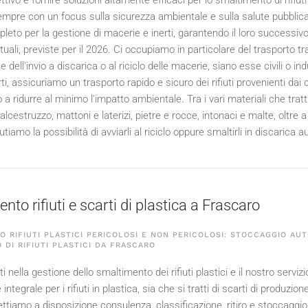
ettivo è fornire soluzioni altamente efficaci per lo smaltimento di rifiuti 
 sempre con un focus sulla sicurezza ambientale e sulla salute pubblica
leto per la gestione di macerie e inerti, garantendo il loro successivo in
uali, previste per il
2026
. Ci occupiamo in particolare del trasporto tr
dell'invio a discarica o al riciclo delle macerie, siano esse civili o in
ti, assicuriamo un trasporto rapido e sicuro dei rifiuti provenienti dai
 a ridurre al minimo l'impatto ambientale. Tra i vari materiali che tra
cestruzzo, mattoni e laterizi, pietre e rocce, intonaci e malte, oltre a
utiamo la possibilità di avviarli al riciclo oppure smaltirli in discarica a
to rifiuti e scarti di plastica a Frascaro
 RIFIUTI PLASTICI PERICOLOSI E NON PERICOLOSI: STOCCAGGIO AUT
 DI RIFIUTI PLASTICI DA FRASCARO
 nella gestione dello smaltimento dei rifiuti plastici e il nostro serviz
ntegrale per i rifiuti in plastica, sia che si tratti di scarti di produzion
tiamo a disposizione consulenza, classificazione, ritiro e stoccaggio, 