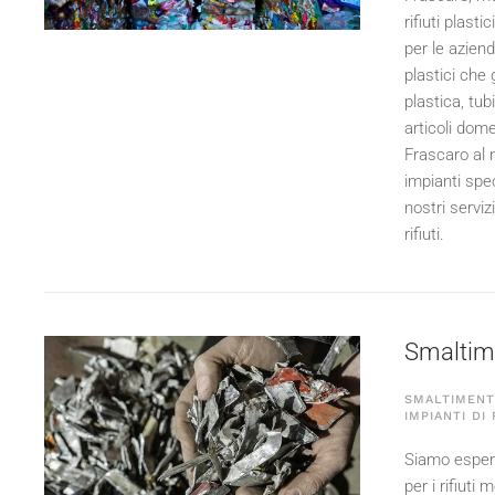
rifiuti plast
per le aziend
plastici che 
plastica, tubi
articoli dome
Frascaro al 
impianti spec
nostri servi
rifiuti.
Smaltime
SMALTIMENTO
IMPIANTI DI
Siamo esperti
per i rifiuti