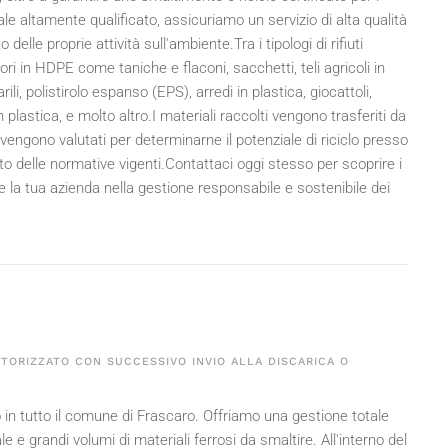
le altamente qualificato, assicuriamo un servizio di alta qualità
le proprie attività sull'ambiente.Tra i tipologi di rifiuti
tori in HDPE come taniche e flaconi, sacchetti, teli agricoli in
arili, polistirolo espanso (EPS), arredi in plastica, giocattoli,
n plastica, e molto altro.I materiali raccolti vengono trasferiti da
engono valutati per determinarne il potenziale di riciclo presso
to delle normative vigenti.Contattaci oggi stesso per scoprire i
e la tua azienda nella gestione responsabile e sostenibile dei
UTORIZZATO CON SUCCESSIVO INVIO ALLA DISCARICA O
o in tutto il comune di Frascaro. Offriamo una gestione totale
e e grandi volumi di materiali ferrosi da smaltire. All'interno del