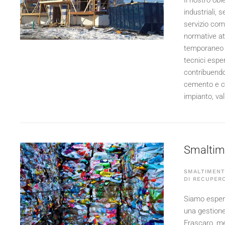
Il nostro obi
industriali,
servizio comp
normative att
temporaneo e 
tecnici esper
contribuendo
cemento e cal
impianto, val
Smaltimen
SMALTIMENTO
DI RECUPERO
Siamo esperti
una gestione i
Frascaro, met