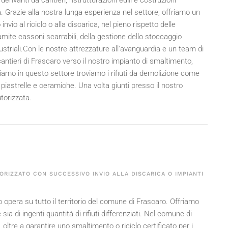
derivanti da cantieri, ristrutturazioni edili e costruzioni
. Grazie alla nostra lunga esperienza nel settore, offriamo un
vio al riciclo o alla discarica, nel pieno rispetto delle
amite cassoni scarrabili, della gestione dello stoccaggio
dustriali.Con le nostre attrezzature all'avanguardia e un team di
 cantieri di Frascaro verso il nostro impianto di smaltimento,
ttiamo in questo settore troviamo i rifiuti da demolizione come
 piastrelle e ceramiche. Una volta giunti presso il nostro
utorizzata.
ORIZZATO CON SUCCESSIVO INVIO ALLA DISCARICA O IMPIANTI
io opera su tutto il territorio del comune di Frascaro. Offriamo
e sia di ingenti quantità di rifiuti differenziati. Nel comune di
oltre a garantire uno smaltimento o riciclo certificato per i