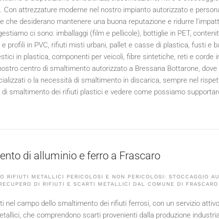
ici. Con attrezzature moderne nel nostro impianto autorizzato e persona
e che desiderano mantenere una buona reputazione e ridurre l'impatto del
gestiamo ci sono: imballaggi (film e pellicole), bottiglie in PET, conteni
 e profili in PVC, rifiuti misti urbani, pallet e casse di plastica, fusti e b
stici in plastica, componenti per veicoli, fibre sintetiche, reti e corde i
nostro centro di smaltimento autorizzato a Bressana Bottarone, dove v
ializzati o la necessità di smaltimento in discarica, sempre nel rispet
zi di smaltimento dei rifiuti plastici e vedere come possiamo supportar
nto di alluminio e ferro a Frascaro
 RIFIUTI METALLICI PERICOLOSI E NON PERICOLOSI: STOCCAGGIO A
 RECUPERO DI RIFIUTI E SCARTI METALLICI DAL COMUNE DI FRASCARO
 nel campo dello smaltimento dei rifiuti ferrosi, con un servizio attiv
 metallici, che comprendono scarti provenienti dalla produzione industrial