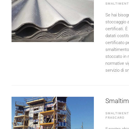
SMALTIMENT
Se hai bisogn
stoccaggio a
certificati. 
datati costit
certificato 
smaltimento c
stoccato in 
normative vi
servizio di s
Smaltimen
SMALTIMENTO
FRASCARO