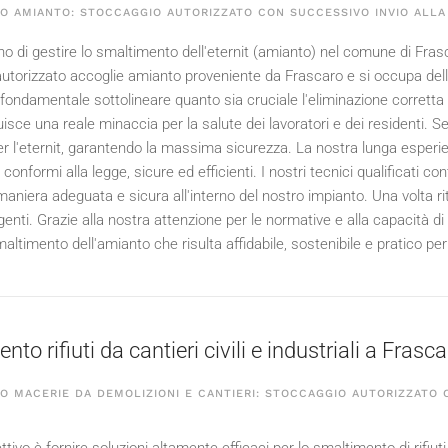
O AMIANTO: STOCCAGGIO AUTORIZZATO CON SUCCESSIVO INVIO ALLA
o di gestire lo smaltimento dell'eternit (amianto) nel comune di Frascar
utorizzato accoglie amianto proveniente da Frascaro e si occupa del
È fondamentale sottolineare quanto sia cruciale l'eliminazione corretta
uisce una reale minaccia per la salute dei lavoratori e dei residenti. S
per l'eternit, garantendo la massima sicurezza. La nostra lunga esperie
onformi alla legge, sicure ed efficienti. I nostri tecnici qualificati co
maniera adeguata e sicura all'interno del nostro impianto. Una volta ri
genti. Grazie alla nostra attenzione per le normative e alla capacità d
maltimento dell'amianto che risulta affidabile, sostenibile e pratico per 
to rifiuti da cantieri civili e industriali a Frasc
 MACERIE DA DEMOLIZIONI E CANTIERI: STOCCAGGIO AUTORIZZATO C