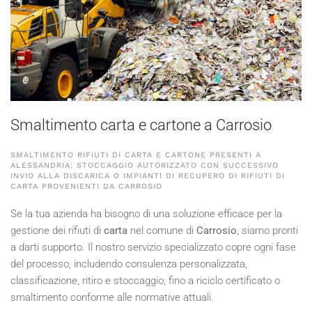
Smaltimento carta e cartone a Carrosio
SMALTIMENTO RIFIUTI DI CARTA E CARTONE PRESENTI A
ALESSANDRIA: STOCCAGGIO AUTORIZZATO CON SUCCESSIVO
INVIO ALLA DISCARICA O IMPIANTI DI RECUPERO DI RIFIUTI DI
CARTA PROVENIENTI DA CARROSIO
Se la tua azienda ha bisogno di una soluzione efficace per la
gestione dei rifiuti di
carta
nel comune di
Carrosio
, siamo pronti
a darti supporto. Il nostro servizio specializzato copre ogni fase
del processo, includendo consulenza personalizzata,
classificazione, ritiro e stoccaggio, fino a riciclo certificato o
smaltimento conforme alle normative attuali.