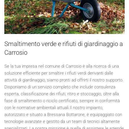
Smaltimento verde e rifiuti di giardinaggio a
Carrosio
Se la tua impresa nel comune di Carrosio è alla ricerca di una
soluzione efficiente per smaltire i rifiuti verdi derivanti dalle
attività di giardinaggio, siamo pronti ad offrirti il nostro supporto.
Disponiamo di un servizio completo che include consulenza
esperta, classificazione dei rifiuti, ritiro e stoccaggio, oltre alla
fase di smaltimento o riciclo certificato, sempre in conformità
con le normative ambientali attuali.Il nostro impianto,
autorizzato e situato a Bressana Bottarone, è equipaggiato con
tecnologie avanzate e gestito da un team di tecnici altamente
specializzati. La nostra missione è quella di assistere le aziende