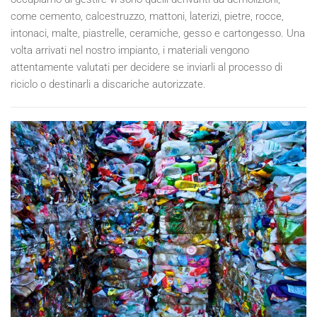
come cemento, calcestruzzo, mattoni, laterizi, pietre, rocce,
intonaci, malte, piastrelle, ceramiche, gesso e cartongesso. Una
volta arrivati nel nostro impianto, i materiali vengono
attentamente valutati per decidere se inviarli al processo di
riciclo o destinarli a discariche autorizzate.