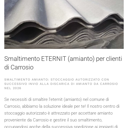
Smaltimento ETERNIT (amianto) per clienti
di Carrosio
SMALTIMENTO AMIANTO: STOCCAGGIO AUTORIZZATO CON
SUCCESSIVO INVIO ALLA DISCARICA DI AMIANTO DA CARROSIO
NEL
2026
Se necessiti di smaltire l'eternit (amianto) nel comune di
Carrosio, abbiamo la soluzione ideale per te! Il nostro centro di
stoccaggio autorizzato è attrezzato per accettare amianto
proveniente da Carrosio e gestire il suo smaltimento,
occupandosi anche della successiva spedizione ai impianti di