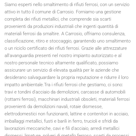
Siamo esperti nello smaltimento di rifiuti ferrosi, con un servizio
attivo in tutto il comune di Carrosio. Forniamo una gestione
completa dei rifiuti metallici, che comprende sia scarti
provenienti da produzioni industriali che ingenti quantità di
materiali ferrosi da smaltire. A Carrosio, offriamo consulenza,
classificazione, ritiro e stoccaggio, garantendo uno smaltimento
o un riciclo certificato dei rifiuti ferrosi. Grazie alle attrezzature
all'avanguardia presenti nel nostro impianto autorizzato e al
nostro personale tecnico altamente qualificato, possiamo
assicurare un servizio di elevata qualità per le aziende che
desiderano salvaguardare la propria reputazione e ridurre il loro
impatto ambientale.Tra i rifiuti ferrosi che gestiamo, ci sono:
travi e tondini d'acciaio da demolizioni, carcasse di automobili
(rottami ferrosi), macchinari industriali obsoleti, materiali ferrosi
provenienti da demolizioni navali, rotaie dismesse,
elettrodomestici non funzionanti, lattine e contenitori in acciaio,
imballaggi metallici, fusti e barili in ferro, trucioli e sfridi da
lavorazioni meccaniche, cavi e fili d'acciaio, arredi metallici
dismessi, limature, polveri di metallo ferroso, scarti da processi