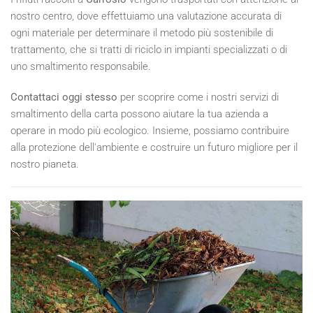
nostro centro, dove effettuiamo una valutazione accurata di
ogni materiale per determinare il metodo più sostenibile di
trattamento, che si tratti di riciclo in impianti specializzati o di
uno smaltimento responsabile.
Contattaci oggi stesso
per scoprire come i nostri servizi di
smaltimento della carta possono aiutare la tua azienda a
operare in modo più ecologico. Insieme, possiamo contribuire
alla protezione dell'ambiente e costruire un futuro migliore per il
nostro pianeta.