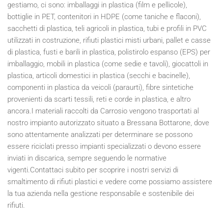
gestiamo, ci sono: imballaggi in plastica (film e pellicole),
bottiglie in PET, contenitori in HDPE (come taniche e flaconi),
sacchetti di plastica, teli agricoli in plastica, tubi e profili in PVC
utilizzati in costruzione, rifiuti plastici misti urbani, pallet e casse
di plastica, fusti e barili in plastica, polistirolo espanso (EPS) per
imballaggio, mobili in plastica (come sedie e tavoli), giocattoli in
plastica, articoli domestici in plastica (secchi e bacinelle),
componenti in plastica da veicoli (paraurti), fibre sintetiche
provenienti da scarti tessili, reti e corde in plastica, e altro
ancora.I materiali raccolti da Carrosio vengono trasportati al
nostro impianto autorizzato situato a Bressana Bottarone, dove
sono attentamente analizzati per determinare se possono
essere riciclati presso impianti specializzati o devono essere
inviati in discarica, sempre seguendo le normative
vigenti.Contattaci subito per scoprire i nostri servizi di
smaltimento di rifiuti plastici e vedere come possiamo assistere
la tua azienda nella gestione responsabile e sostenibile dei
rifiuti.