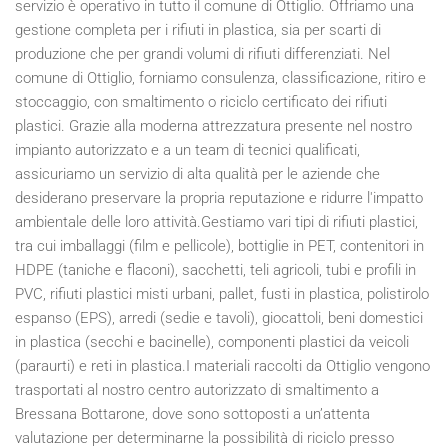
servizio è operativo in tutto il comune di Ottiglio. Offriamo una
gestione completa per i rifiuti in plastica, sia per scarti di
produzione che per grandi volumi di rifiuti differenziati. Nel
comune di Ottiglio, forniamo consulenza, classificazione, ritiro e
stoccaggio, con smaltimento o riciclo certificato dei rifiuti
plastici. Grazie alla moderna attrezzatura presente nel nostro
impianto autorizzato e a un team di tecnici qualificati,
assicuriamo un servizio di alta qualità per le aziende che
desiderano preservare la propria reputazione e ridurre l'impatto
ambientale delle loro attività.Gestiamo vari tipi di rifiuti plastici,
tra cui imballaggi (film e pellicole), bottiglie in PET, contenitori in
HDPE (taniche e flaconi), sacchetti, teli agricoli, tubi e profili in
PVC, rifiuti plastici misti urbani, pallet, fusti in plastica, polistirolo
espanso (EPS), arredi (sedie e tavoli), giocattoli, beni domestici
in plastica (secchi e bacinelle), componenti plastici da veicoli
(paraurti) e reti in plastica.I materiali raccolti da Ottiglio vengono
trasportati al nostro centro autorizzato di smaltimento a
Bressana Bottarone, dove sono sottoposti a un’attenta
valutazione per determinarne la possibilità di riciclo presso