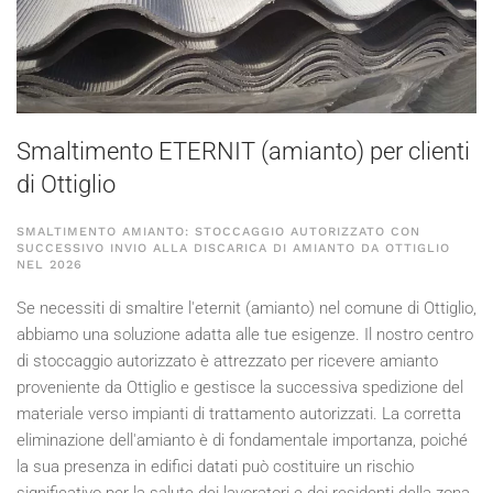
Smaltimento ETERNIT (amianto) per clienti
di Ottiglio
SMALTIMENTO AMIANTO: STOCCAGGIO AUTORIZZATO CON
SUCCESSIVO INVIO ALLA DISCARICA DI AMIANTO DA OTTIGLIO
NEL
2026
Se necessiti di smaltire l'eternit (amianto) nel comune di Ottiglio,
abbiamo una soluzione adatta alle tue esigenze. Il nostro centro
di stoccaggio autorizzato è attrezzato per ricevere amianto
proveniente da Ottiglio e gestisce la successiva spedizione del
materiale verso impianti di trattamento autorizzati. La corretta
eliminazione dell'amianto è di fondamentale importanza, poiché
la sua presenza in edifici datati può costituire un rischio
significativo per la salute dei lavoratori e dei residenti della zona.