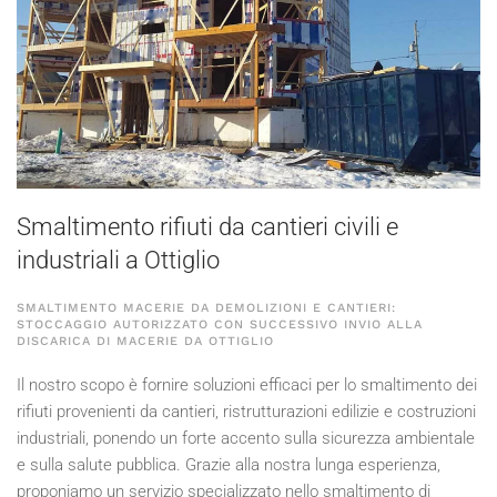
Smaltimento rifiuti da cantieri civili e
industriali a Ottiglio
SMALTIMENTO MACERIE DA DEMOLIZIONI E CANTIERI:
STOCCAGGIO AUTORIZZATO CON SUCCESSIVO INVIO ALLA
DISCARICA DI MACERIE DA OTTIGLIO
Il nostro scopo è fornire soluzioni efficaci per lo smaltimento dei
rifiuti provenienti da cantieri, ristrutturazioni edilizie e costruzioni
industriali, ponendo un forte accento sulla sicurezza ambientale
e sulla salute pubblica. Grazie alla nostra lunga esperienza,
proponiamo un servizio specializzato nello smaltimento di