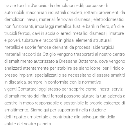
travi e tondini d'acciaio da demolizioni edili, carcasse di
automobili, macchinari industriali obsoleti, rottami provenienti da
demolizioni navali, materiali ferroviari dismessi, elettrodomestici
non funzionanti, imballaggi metallici, fusti e barili in ferro, sfridi e
trucioli ferrosi, cavi in acciaio, arredi metallici dismessi, limature
e polveri, tubature e raccordi in ghisa, elementi strutturali
metallici e scorie ferrose derivanti da processi siderurgici.I
materiali raccolti da Ottiglio vengono trasportati al nostro centro
di smaltimento autorizzato a Bressana Bottarone, dove vengono
analizzati attentamente per stabilire se siano idonei per il riciclo
presso impianti specializzati o se necessitano di essere smaltiti
in discarica, sempre in conformità con le normative
vigenti.Contattaci oggi stesso per scoprire come i nostri servizi
di smaltimento dei rifiuti ferrosi possono aiutare la tua azienda a
gestire in modo responsabile e sostenibile le proprie esigenze di
smaltimento. Siamo qui per supportarti nella riduzione
dell'impatto ambientale e contribuire alla salvaguardia della
salute del nostro pianeta.