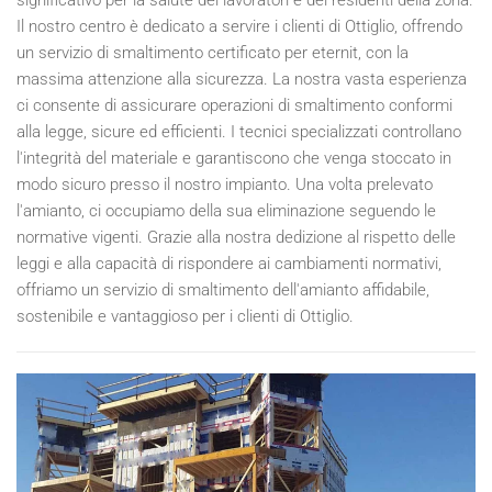
Il nostro centro è dedicato a servire i clienti di Ottiglio, offrendo
un servizio di smaltimento certificato per eternit, con la
massima attenzione alla sicurezza. La nostra vasta esperienza
ci consente di assicurare operazioni di smaltimento conformi
alla legge, sicure ed efficienti. I tecnici specializzati controllano
l'integrità del materiale e garantiscono che venga stoccato in
modo sicuro presso il nostro impianto. Una volta prelevato
l'amianto, ci occupiamo della sua eliminazione seguendo le
normative vigenti. Grazie alla nostra dedizione al rispetto delle
leggi e alla capacità di rispondere ai cambiamenti normativi,
offriamo un servizio di smaltimento dell'amianto affidabile,
sostenibile e vantaggioso per i clienti di Ottiglio.