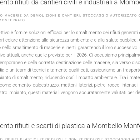
to rifiuti da cantieri civili e industriali a Mom
 MACERIE DA DEMOLIZIONI E CANTIERI: STOCCAGGIO AUTORIZZATO C
MONFERRATO
ttivo è fornire soluzioni efficaci per lo smaltimento dei rifiuti generati d
rticolare attenzione alla sicurezza ambientale e alla salute pubblica. 
 nello smaltimento di macerie e inerti, garantendo il loro successivo inv
ve attuali, anche quelle previste per il
2026
. Ci occupiamo principalme
emporaneo e della corretta destinazione delle macerie, sia verso disca
ia e un team di tecnici altamente qualificati, assicuriamo un trasporto
ianto di smaltimento, riducendo così l'impatto ambientale. Tra i materi
come cemento, calcestruzzo, mattoni, laterizi, pietre, rocce, intonaci
ostro impianto, questi materiali vengono accuratamente valutati per deci
nto rifiuti e scarti di plastica a Mombello Monf
 RIFIUTI PLASTICI PERICOLOSI E NON PERICOLOSI: STOCCAGGIO AUT