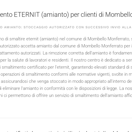
nto ETERNIT (amianto) per clienti di Mombell
O AMIANTO: STOCCAGGIO AUTORIZZATO CON SUCCESSIVO INVIO ALL
no di smaltire eternit (amianto) nel comune di Mombello Monferrato, sia
utorizzato accetta amianto dal comune di Mombello Monferrato per i
trattamento autorizzati. La rimozione corretta dell'amianto è fondamen
 per la salute di lavoratori e residenti. Il nostro centro è dedicato a 
i smaltimento certificato per l'eternit, garantendo elevati standard di 
perazioni di smaltimento conformi alle normative vigenti, svolte in modo
 assicurandosi che venga stoccato in modo appropriato all'interno dell'
 eliminare l'amianto in conformità con le disposizioni di legge. La nos
ni ci permettono di offrire un servizio di smaltimento dell'amianto affi