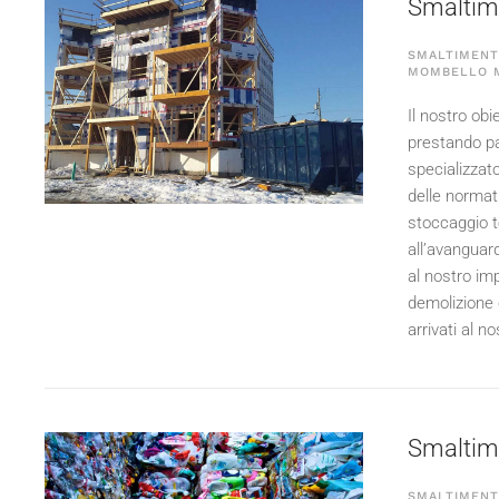
Smaltimen
SMALTIMENTO
MOMBELLO 
Il nostro obie
prestando pa
specializzato
delle normati
stoccaggio t
all’avanguard
al nostro imp
demolizione 
arrivati al n
Smaltime
SMALTIMENTO