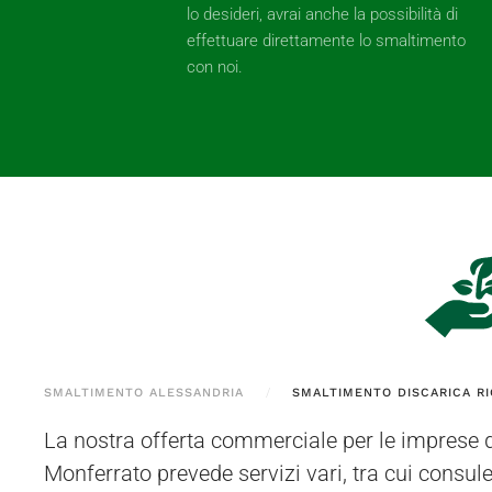
lo desideri, avrai anche la possibilità di
effettuare direttamente lo smaltimento
con noi.
SMALTIMENTO ALESSANDRIA
SMALTIMENTO DISCARICA RI
La nostra offerta commerciale per le imprese
di stoccaggio autorizzato si trova a Bressana Bott
Monferrato prevede servizi vari, tra cui consul
materiali raccolti a Mombello Monferrato e nei comuni