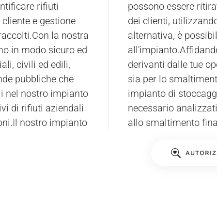
tificare rifiuti
te presso le sedi
l cliente e gestione
asporto speciale; in
raccolti.Con la nostra
materiale direttamente
amo in modo sicuro ed
all'impianto.Affidand
li, civili ed edili,
derivanti dalle tue o
ende pubbliche che
sia per lo smaltiment
li nel nostro impianto
impianto di stoccaggio
i di rifiuti aziendali
necessario analizzati,
oni.Il nostro impianto
allo smaltimento fina
AUTORIZ