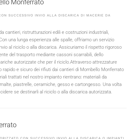
bello Monferrato
ON SUCCESSIVO INVIO ALLA DISCARICA DI MACERIE DA
a cantieri, ristrutturazioni edili e costruzioni industriali,
Con una lunga esperienza alle spalle, offriamo un servizio
io al riciclo o alla discarica. Assicuriamo il rispetto rigoroso
nte del trasporto mediante cassoni scarrabili, dello
riche autorizzate che per il riciclo.Attraverso attrezzature
 rapido e sicuro dei rifiuti dai cantieri di Mombello Monferrato
ali trattati nel nostro impianto rientrano: materiali da
, malte, piastrelle, ceramiche, gesso e cartongesso. Una volta
dere se destinarli al riciclo o alla discarica autorizzata.
errato
ORIZZATO CON SUCCESSIVO INVIO ALLA DISCARICA O IMPIANTI