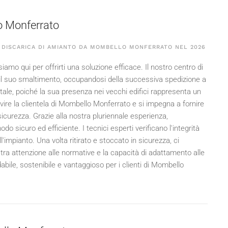
o Monferrato
A DISCARICA DI AMIANTO DA MOMBELLO MONFERRATO NEL
2026
mo qui per offrirti una soluzione efficace. Il nostro centro di
l suo smaltimento, occupandosi della successiva spedizione a
tale, poiché la sua presenza nei vecchi edifici rappresenta un
servire la clientela di Mombello Monferrato e si impegna a fornire
sicurezza. Grazie alla nostra pluriennale esperienza,
 sicuro ed efficiente. I tecnici esperti verificano l'integrità
impianto. Una volta ritirato e stoccato in sicurezza, ci
tra attenzione alle normative e la capacità di adattamento alle
dabile, sostenibile e vantaggioso per i clienti di Mombello