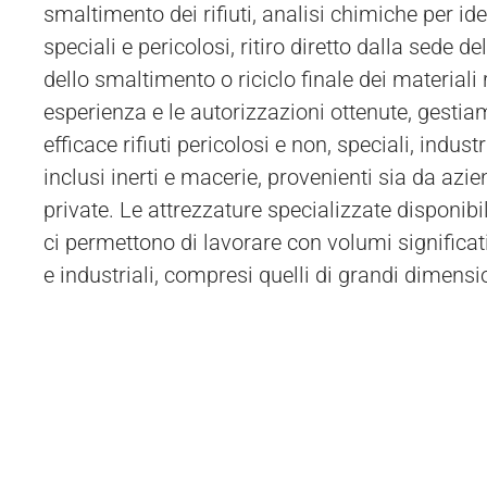
smaltimento dei rifiuti, analisi chimiche per iden
possono essere ritirati dai nostri addetti direttamen
speciali e pericolosi, ritiro diretto dalla sede de
dei clienti, utilizzando mezzi autorizzati per il tr
dello smaltimento o riciclo finale dei materiali 
alternativa, è possibile che il cliente invii il 
esperienza e le autorizzazioni ottenute, gesti
efficace rifiuti pericolosi e non, speciali, industria
inclusi inerti e macerie, provenienti sia da azi
private. Le attrezzature specializzate disponibi
ci permettono di lavorare con volumi significativ
e industriali, compresi quelli di grandi dimensi