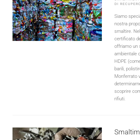
DI RECUPER
Siamo special
nostra propo
smaltire. Ne
certificato d
offriamo un 
ambientale del
HDPE (come ta
barili, polis
Monferrato v
determinarne 
scoprire come
rifiuti.
Smaltime