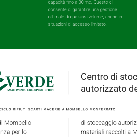
capacità fino a 30 mc. Questo ci
consente di garantire una gestione
ottimale di qualsiasi volume, anche in
situazioni di accesso limitato.
Centro di sto
autorizzato dei
CICLO RIFIUTI SCARTI MACERIE A MOMBELLO MONFERRATO
 di Mombello
arone (PV). I
enza per lo
 circostanti