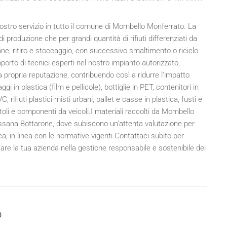
l nostro servizio in tutto il comune di Mombello Monferrato. La
produzione che per grandi quantità di rifiuti differenziati da
one, ritiro e stoccaggio, con successivo smaltimento o riciclo
upporto di tecnici esperti nel nostro impianto autorizzato,
 propria reputazione, contribuendo così a ridurre l'impatto
ggi in plastica (film e pellicole), bottiglie in PET, contenitori in
, rifiuti plastici misti urbani, pallet e casse in plastica, fusti e
ttoli e componenti da veicoli.I materiali raccolti da Mombello
ssana Bottarone, dove subiscono un'attenta valutazione per
rica, in linea con le normative vigenti.Contattaci subito per
tare la tua azienda nella gestione responsabile e sostenibile dei
o