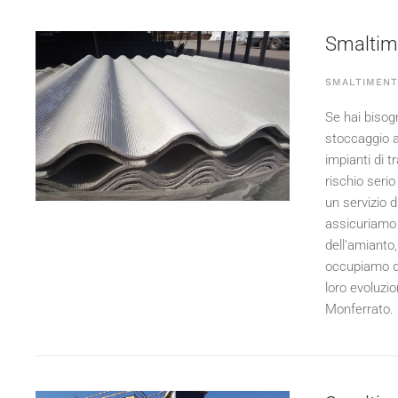
Smaltime
SMALTIMENT
Se hai bisog
stoccaggio a
impianti di 
rischio serio
un servizio d
assicuriamo o
dell'amianto,
occupiamo di
loro evoluzio
Monferrato.