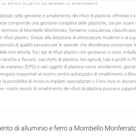
O DI RIFIUTI PLASTICI DA MOMBELLO MONFERRATO
izzati nella gestione e smaltimento dei rifiuti di plastica, offrendo i
sta comprende una gestione completa delle plastiche, sia per scarti di 
l territorio di Mombello Monferrato, forniamo consulenza, classificazi
ei rifiuti plastici. Grazie alla dotazione di attrezzature moderne e al s
servizio di qualità pensato per le aziende che desiderano preservare la
le loro attività.Tra i tipi di rifiuti plastici che gestiamo vi sono: imballa
niche e flaconi), sacchetti di plastica, teli agricoli, tubi e profili in PVC
tirolo espanso (EPS) e vari oggetti di plastica come arredamenti, gioca
engono trasportati al nostro centro autorizzato di smaltimento a Bre
la possibilità di riciclo in impianti specializzati o il loro invio in disca
 i nostri servizi di smaltimento dei rifiuti di plastica possano suppor
nto di alluminio e ferro a Mombello Monferrat