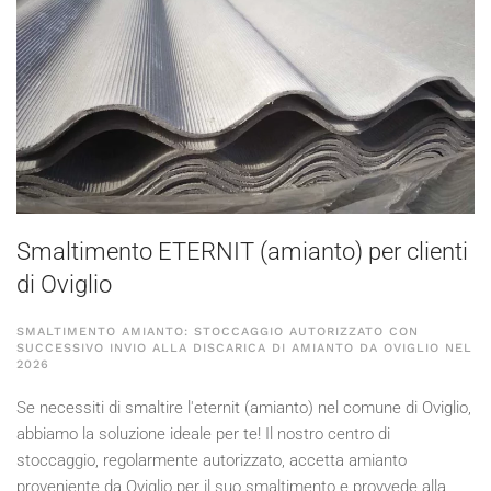
Smaltimento ETERNIT (amianto) per clienti
di Oviglio
SMALTIMENTO AMIANTO: STOCCAGGIO AUTORIZZATO CON
SUCCESSIVO INVIO ALLA DISCARICA DI AMIANTO DA OVIGLIO NEL
2026
Se necessiti di smaltire l'eternit (amianto) nel comune di Oviglio,
abbiamo la soluzione ideale per te! Il nostro centro di
stoccaggio, regolarmente autorizzato, accetta amianto
proveniente da Oviglio per il suo smaltimento e provvede alla