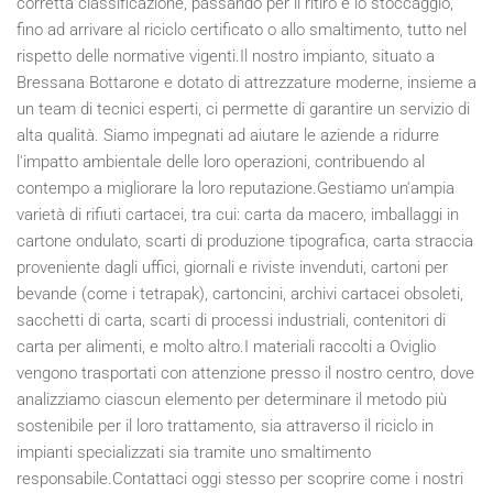
corretta classificazione, passando per il ritiro e lo stoccaggio,
fino ad arrivare al riciclo certificato o allo smaltimento, tutto nel
rispetto delle normative vigenti.Il nostro impianto, situato a
Bressana Bottarone e dotato di attrezzature moderne, insieme a
un team di tecnici esperti, ci permette di garantire un servizio di
alta qualità. Siamo impegnati ad aiutare le aziende a ridurre
l'impatto ambientale delle loro operazioni, contribuendo al
contempo a migliorare la loro reputazione.Gestiamo un'ampia
varietà di rifiuti cartacei, tra cui: carta da macero, imballaggi in
cartone ondulato, scarti di produzione tipografica, carta straccia
proveniente dagli uffici, giornali e riviste invenduti, cartoni per
bevande (come i tetrapak), cartoncini, archivi cartacei obsoleti,
sacchetti di carta, scarti di processi industriali, contenitori di
carta per alimenti, e molto altro.I materiali raccolti a Oviglio
vengono trasportati con attenzione presso il nostro centro, dove
analizziamo ciascun elemento per determinare il metodo più
sostenibile per il loro trattamento, sia attraverso il riciclo in
impianti specializzati sia tramite uno smaltimento
responsabile.Contattaci oggi stesso per scoprire come i nostri