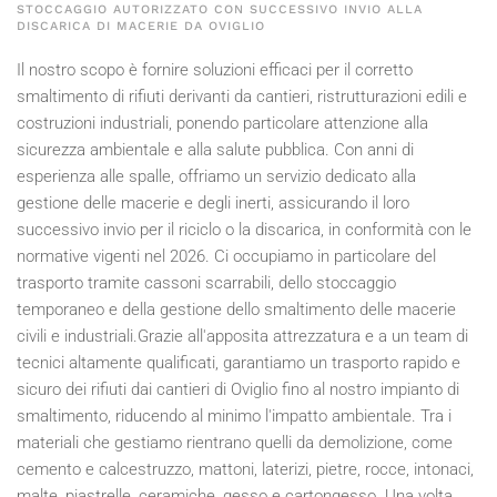
STOCCAGGIO AUTORIZZATO CON SUCCESSIVO INVIO ALLA
DISCARICA DI MACERIE DA OVIGLIO
Il nostro scopo è fornire soluzioni efficaci per il corretto
smaltimento di rifiuti derivanti da cantieri, ristrutturazioni edili e
costruzioni industriali, ponendo particolare attenzione alla
sicurezza ambientale e alla salute pubblica. Con anni di
esperienza alle spalle, offriamo un servizio dedicato alla
gestione delle macerie e degli inerti, assicurando il loro
successivo invio per il riciclo o la discarica, in conformità con le
normative vigenti nel
2026
. Ci occupiamo in particolare del
trasporto tramite cassoni scarrabili, dello stoccaggio
temporaneo e della gestione dello smaltimento delle macerie
civili e industriali.Grazie all'apposita attrezzatura e a un team di
tecnici altamente qualificati, garantiamo un trasporto rapido e
sicuro dei rifiuti dai cantieri di Oviglio fino al nostro impianto di
smaltimento, riducendo al minimo l'impatto ambientale. Tra i
materiali che gestiamo rientrano quelli da demolizione, come
cemento e calcestruzzo, mattoni, laterizi, pietre, rocce, intonaci,
malte, piastrelle, ceramiche, gesso e cartongesso. Una volta