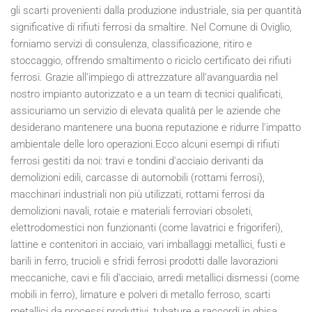
gli scarti provenienti dalla produzione industriale, sia per quantità
significative di rifiuti ferrosi da smaltire. Nel Comune di Oviglio,
forniamo servizi di consulenza, classificazione, ritiro e
stoccaggio, offrendo smaltimento o riciclo certificato dei rifiuti
ferrosi. Grazie all'impiego di attrezzature all'avanguardia nel
nostro impianto autorizzato e a un team di tecnici qualificati,
assicuriamo un servizio di elevata qualità per le aziende che
desiderano mantenere una buona reputazione e ridurre l'impatto
ambientale delle loro operazioni.Ecco alcuni esempi di rifiuti
ferrosi gestiti da noi: travi e tondini d'acciaio derivanti da
demolizioni edili, carcasse di automobili (rottami ferrosi),
macchinari industriali non più utilizzati, rottami ferrosi da
demolizioni navali, rotaie e materiali ferroviari obsoleti,
elettrodomestici non funzionanti (come lavatrici e frigoriferi),
lattine e contenitori in acciaio, vari imballaggi metallici, fusti e
barili in ferro, trucioli e sfridi ferrosi prodotti dalle lavorazioni
meccaniche, cavi e fili d'acciaio, arredi metallici dismessi (come
mobili in ferro), limature e polveri di metallo ferroso, scarti
metallici da processi produttivi, tubature e raccordi in ghisa,