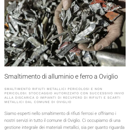
Smaltimento di alluminio e ferro a Oviglio
SMALTIMENTO RIFIUTI METALLICI PERICOLOSI E NON
PERICOLOSI: STOCCAGGIO AUTORIZZATO CON SUCCESSIVO INVIO
ALLA DISCARICA O IMPIANTI DI RECUPERO DI RIFIUTI E SCARTI
METALLICI DAL COMUNE DI OVIGLIO
Siamo esperti nello smaltimento di rifiuti ferrosi e offriamo i
nostri servizi in tutto il comune di Oviglio. Ci occupiamo di una
gestione integrale dei materiali metallici, sia per quanto riguarda