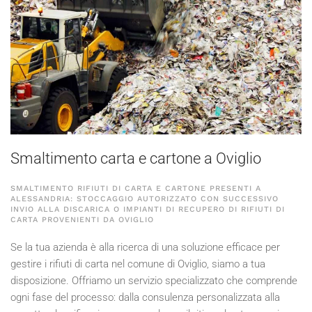
Smaltimento carta e cartone a Oviglio
SMALTIMENTO RIFIUTI DI CARTA E CARTONE PRESENTI A
ALESSANDRIA: STOCCAGGIO AUTORIZZATO CON SUCCESSIVO
INVIO ALLA DISCARICA O IMPIANTI DI RECUPERO DI RIFIUTI DI
CARTA PROVENIENTI DA OVIGLIO
Se la tua azienda è alla ricerca di una soluzione efficace per
gestire i rifiuti di carta nel comune di Oviglio, siamo a tua
disposizione. Offriamo un servizio specializzato che comprende
ogni fase del processo: dalla consulenza personalizzata alla