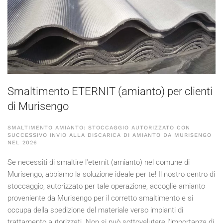
Smaltimento ETERNIT (amianto) per clienti
di Murisengo
SMALTIMENTO AMIANTO: STOCCAGGIO AUTORIZZATO CON
SUCCESSIVO INVIO ALLA DISCARICA DI AMIANTO DA MURISENGO
NEL
2026
Se necessiti di smaltire l'eternit (amianto) nel comune di
Murisengo, abbiamo la soluzione ideale per te! Il nostro centro di
stoccaggio, autorizzato per tale operazione, accoglie amianto
proveniente da Murisengo per il corretto smaltimento e si
occupa della spedizione del materiale verso impianti di
trattamento autorizzati. Non si può sottovalutare l'importanza di