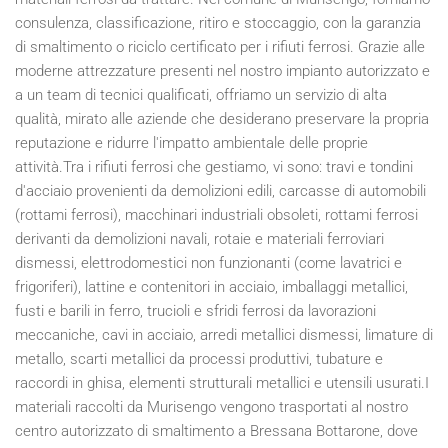
consulenza, classificazione, ritiro e stoccaggio, con la garanzia
di smaltimento o riciclo certificato per i rifiuti ferrosi. Grazie alle
moderne attrezzature presenti nel nostro impianto autorizzato e
a un team di tecnici qualificati, offriamo un servizio di alta
qualità, mirato alle aziende che desiderano preservare la propria
reputazione e ridurre l'impatto ambientale delle proprie
attività.Tra i rifiuti ferrosi che gestiamo, vi sono: travi e tondini
d'acciaio provenienti da demolizioni edili, carcasse di automobili
(rottami ferrosi), macchinari industriali obsoleti, rottami ferrosi
derivanti da demolizioni navali, rotaie e materiali ferroviari
dismessi, elettrodomestici non funzionanti (come lavatrici e
frigoriferi), lattine e contenitori in acciaio, imballaggi metallici,
fusti e barili in ferro, trucioli e sfridi ferrosi da lavorazioni
meccaniche, cavi in acciaio, arredi metallici dismessi, limature di
metallo, scarti metallici da processi produttivi, tubature e
raccordi in ghisa, elementi strutturali metallici e utensili usurati.I
materiali raccolti da Murisengo vengono trasportati al nostro
centro autorizzato di smaltimento a Bressana Bottarone, dove