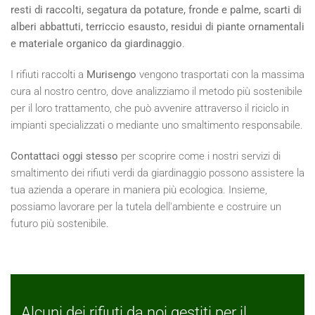
resti di raccolti, segatura da potature, fronde e palme, scarti di
alberi abbattuti, terriccio esausto, residui di piante ornamentali
e materiale organico da giardinaggio
.
I rifiuti raccolti a
Murisengo
vengono trasportati con la massima
cura al nostro centro, dove analizziamo il metodo più sostenibile
per il loro trattamento, che può avvenire attraverso il riciclo in
impianti specializzati o mediante uno smaltimento responsabile.
Contattaci oggi stesso
per scoprire come i nostri servizi di
smaltimento dei rifiuti verdi da giardinaggio possono assistere la
tua azienda a operare in maniera più ecologica. Insieme,
possiamo lavorare per la tutela dell'ambiente e costruire un
futuro più sostenibile.
Alcuni dei rifiuti da noi gestiti per il