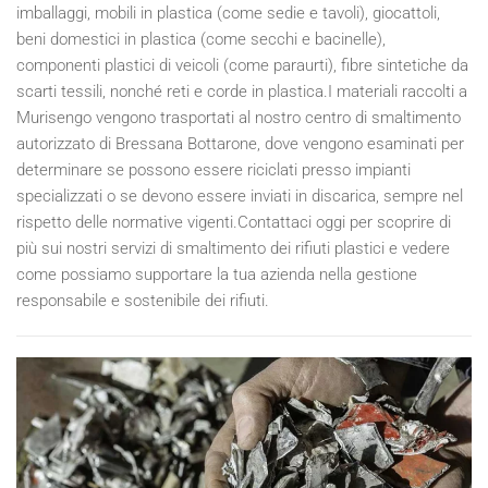
imballaggi, mobili in plastica (come sedie e tavoli), giocattoli,
beni domestici in plastica (come secchi e bacinelle),
componenti plastici di veicoli (come paraurti), fibre sintetiche da
scarti tessili, nonché reti e corde in plastica.I materiali raccolti a
Murisengo vengono trasportati al nostro centro di smaltimento
autorizzato di Bressana Bottarone, dove vengono esaminati per
determinare se possono essere riciclati presso impianti
specializzati o se devono essere inviati in discarica, sempre nel
rispetto delle normative vigenti.Contattaci oggi per scoprire di
più sui nostri servizi di smaltimento dei rifiuti plastici e vedere
come possiamo supportare la tua azienda nella gestione
responsabile e sostenibile dei rifiuti.