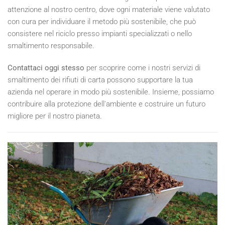
attenzione al nostro centro, dove ogni materiale viene valutato
con cura per individuare il metodo più sostenibile, che può
consistere nel riciclo presso impianti specializzati o nello
smaltimento responsabile.
Contattaci oggi stesso
per scoprire come i nostri servizi di
smaltimento dei rifiuti di carta possono supportare la tua
azienda nel operare in modo più sostenibile. Insieme, possiamo
contribuire alla protezione dell'ambiente e costruire un futuro
migliore per il nostro pianeta.