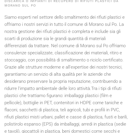
DISCARICA O IMPIANTI DI RECUPERO DI RIFIUTI PLASTICI DA
MORANO SUL PO
Siamo esperti nel settore dello smaltimento dei rifiuti plastici e
offriamo i nostri servizi in tutto il comune di Morano sul Po. La
nostra gestione dei rifiuti plastici è completa e include sia gli
scarti di produzione sia le grandi quantità di materiali
differenziati da trattare. Nel comune di Morano sul Po offriamo
consulenze specializzate, classificazione dei materiali, ritiro e
stoccaggio, con possibilità di smaltimento o riciclo certificato.
Grazie alle strutture moderne e all'expertise dei nostri tecnici,
garantiamo un servizio di alta qualità per le aziende che
desiderano preservare la propria reputazione, contribuendo a
ridurre l'impatto ambientale delle loro attività.Tra i tipi di rifiuti
plastici che trattiamo figurano: imballaggi plastici (film e
pellicole), bottiglie in PET, contenitori in HDPE come taniche e
flaconi, sacchetti di plastica, teli agricoli, tubi e profili in PVC,
rifiuti plastici misti urbani, pallet e casse di plastica, fusti e barili,
polistirolo espanso (EPS) da imballaggi, arredi in plastica (sedie
e tavoli), giocattoli in plastica, beni domestici come secchi e