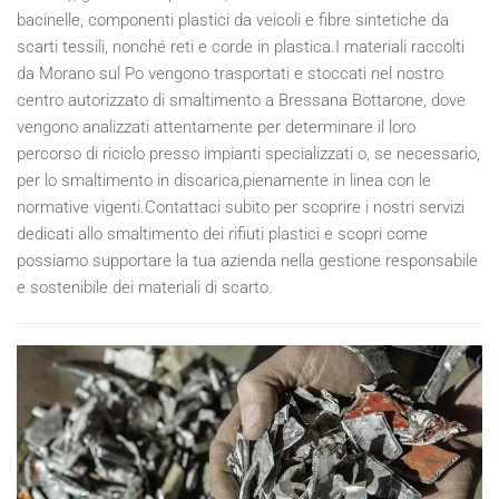
bacinelle, componenti plastici da veicoli e fibre sintetiche da
scarti tessili, nonché reti e corde in plastica.I materiali raccolti
da Morano sul Po vengono trasportati e stoccati nel nostro
centro autorizzato di smaltimento a Bressana Bottarone, dove
vengono analizzati attentamente per determinare il loro
percorso di riciclo presso impianti specializzati o, se necessario,
per lo smaltimento in discarica,pienamente in linea con le
normative vigenti.Contattaci subito per scoprire i nostri servizi
dedicati allo smaltimento dei rifiuti plastici e scopri come
possiamo supportare la tua azienda nella gestione responsabile
e sostenibile dei materiali di scarto.