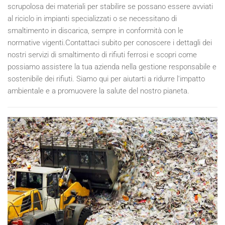
scrupolosa dei materiali per stabilire se possano essere avviati
al riciclo in impianti specializzati o se necessitano di
smaltimento in discarica, sempre in conformità con le
normative vigenti.Contattaci subito per conoscere i dettagli dei
nostri servizi di smaltimento di rifiuti ferrosi e scopri come
possiamo assistere la tua azienda nella gestione responsabile e
sostenibile dei rifiuti. Siamo qui per aiutarti a ridurre l'impatto
ambientale e a promuovere la salute del nostro pianeta.