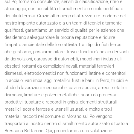
sul Po, forniamo consulenze, servizi di classificazione, ritiro e
stoccaggio, con possibilità di smaltimento o riciclo certificato
dei rifiuti ferrosi. Grazie all'impiego di attrezzature moderne nel
nostro impianto autorizzato e a un team di tecnici altamente
qualificati, garantiamo un servizio di qualità per le aziende che
desiderano salvaguardare la propria reputazione e ridurre
l'impatto ambientale delle loro attività.Tra i tipi di rifiuti ferrosi
che gestiamo, possiamo citare: travi e tondini d'acciaio derivanti
da demolizioni, carcasse di automobili, macchinari industriali
obsoleti, rottami da demolizioni navali, materiali ferroviari
dismessi, elettrodomestici non funzionanti, lattine e contenitori
in acciaio, vari imballaggi metallici, fusti e barili in ferro, trucioli e
sfridi da lavorazioni meccaniche, cavi in acciaio, arredi metallici
dismessi, limature e polveri metalliche, scarti da processi
produttivi, tubature e raccordi in ghisa, elementi strutturali
metallici, scorie ferrose e utensili usurati, e molto altro.I
materiali raccolti nel comune di Morano sul Po vengono
trasportati al nostro centro di smaltimento autorizzato situato a
Bressana Bottarone. Qui, procediamo a una valutazione