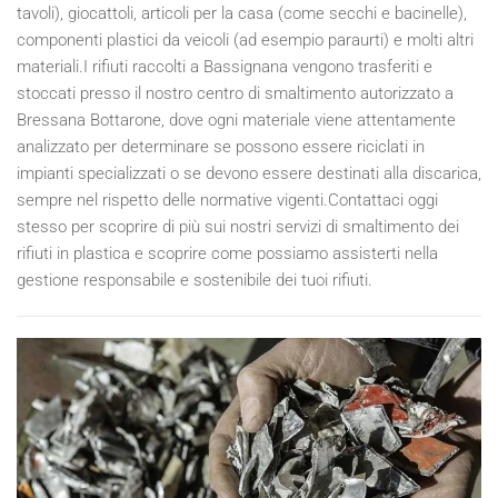
tavoli), giocattoli, articoli per la casa (come secchi e bacinelle),
componenti plastici da veicoli (ad esempio paraurti) e molti altri
materiali.I rifiuti raccolti a Bassignana vengono trasferiti e
stoccati presso il nostro centro di smaltimento autorizzato a
Bressana Bottarone, dove ogni materiale viene attentamente
analizzato per determinare se possono essere riciclati in
impianti specializzati o se devono essere destinati alla discarica,
sempre nel rispetto delle normative vigenti.Contattaci oggi
stesso per scoprire di più sui nostri servizi di smaltimento dei
rifiuti in plastica e scoprire come possiamo assisterti nella
gestione responsabile e sostenibile dei tuoi rifiuti.