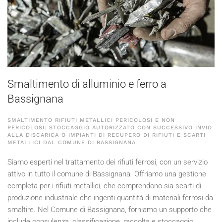
Smaltimento di alluminio e ferro a
Bassignana
SMALTIMENTO RIFIUTI METALLICI PERICOLOSI E NON
PERICOLOSI: STOCCAGGIO AUTORIZZATO CON SUCCESSIVO INVIO
ALLA DISCARICA O IMPIANTI DI RECUPERO DI RIFIUTI E SCARTI
METALLICI DAL COMUNE DI BASSIGNANA
Siamo esperti nel trattamento dei rifiuti ferrosi, con un servizio
attivo in tutto il comune di Bassignana. Offriamo una gestione
completa per i rifiuti metallici, che comprendono sia scarti di
produzione industriale che ingenti quantità di materiali ferrosi da
smaltire. Nel Comune di Bassignana, forniamo un supporto che
include consulenza, classificazione, raccolta e stoccaggio,