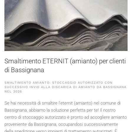
Smaltimento ETERNIT (amianto) per clienti
di Bassignana
SMALTIMENTO AMIANTO: STOCCAGGIO AUTORIZZATO CON
SUCCESSIVO INVIO ALLA DISCARICA DI AMIANTO DA BASSIGNANA
NEL
2026
Se hai necessità di smaltire l'eternit (amianto) nel comune di
Bassignana, abbiamo la soluzione perfetta per te! Il nostro
centro di stoccaggio autorizzato è pronto ad accogliere amianto
proveniente da Bassignana, occupandosi successivamente
della spedizione verso impianti di trattamento autorizzati. È