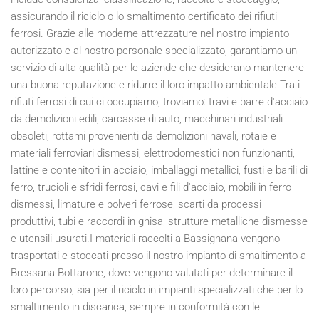
assicurando il riciclo o lo smaltimento certificato dei rifiuti
ferrosi. Grazie alle moderne attrezzature nel nostro impianto
autorizzato e al nostro personale specializzato, garantiamo un
servizio di alta qualità per le aziende che desiderano mantenere
una buona reputazione e ridurre il loro impatto ambientale.Tra i
rifiuti ferrosi di cui ci occupiamo, troviamo: travi e barre d'acciaio
da demolizioni edili, carcasse di auto, macchinari industriali
obsoleti, rottami provenienti da demolizioni navali, rotaie e
materiali ferroviari dismessi, elettrodomestici non funzionanti,
lattine e contenitori in acciaio, imballaggi metallici, fusti e barili di
ferro, trucioli e sfridi ferrosi, cavi e fili d'acciaio, mobili in ferro
dismessi, limature e polveri ferrose, scarti da processi
produttivi, tubi e raccordi in ghisa, strutture metalliche dismesse
e utensili usurati.I materiali raccolti a Bassignana vengono
trasportati e stoccati presso il nostro impianto di smaltimento a
Bressana Bottarone, dove vengono valutati per determinare il
loro percorso, sia per il riciclo in impianti specializzati che per lo
smaltimento in discarica, sempre in conformità con le