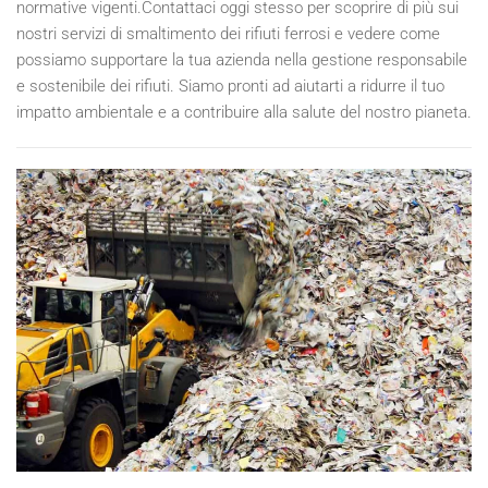
normative vigenti.Contattaci oggi stesso per scoprire di più sui
nostri servizi di smaltimento dei rifiuti ferrosi e vedere come
possiamo supportare la tua azienda nella gestione responsabile
e sostenibile dei rifiuti. Siamo pronti ad aiutarti a ridurre il tuo
impatto ambientale e a contribuire alla salute del nostro pianeta.