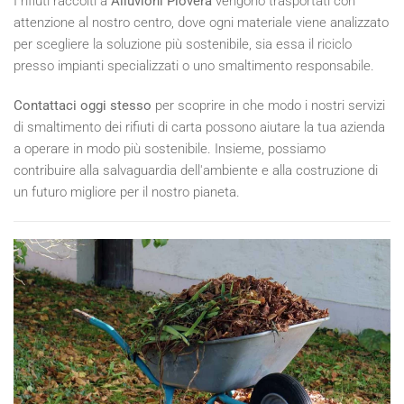
I rifiuti raccolti a
Alluvioni Piovera
vengono trasportati con
attenzione al nostro centro, dove ogni materiale viene analizzato
per scegliere la soluzione più sostenibile, sia essa il riciclo
presso impianti specializzati o uno smaltimento responsabile.
Contattaci oggi stesso
per scoprire in che modo i nostri servizi
di smaltimento dei rifiuti di carta possono aiutare la tua azienda
a operare in modo più sostenibile. Insieme, possiamo
contribuire alla salvaguardia dell'ambiente e alla costruzione di
un futuro migliore per il nostro pianeta.