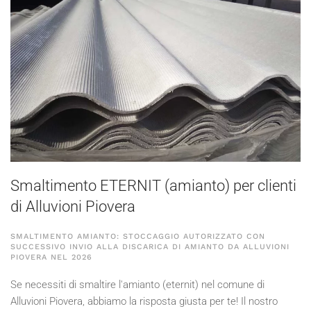
Smaltimento ETERNIT (amianto) per clienti
di Alluvioni Piovera
SMALTIMENTO AMIANTO: STOCCAGGIO AUTORIZZATO CON
SUCCESSIVO INVIO ALLA DISCARICA DI AMIANTO DA ALLUVIONI
PIOVERA NEL
2026
Se necessiti di smaltire l'amianto (eternit) nel comune di
Alluvioni Piovera, abbiamo la risposta giusta per te! Il nostro