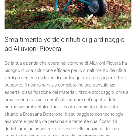
Smaltimento verde e rifiuti di giardinaggio
ad Alluvioni Piovera
Se la tua azienda che opera nel comune di Alluvioni Piovera ha
bisogno di una soluzione efficace per lo smaltimento dei rifiuti
verdi provenienti da lavori di giardinaggio, siamo qui per offrirti
supporto. Il nostro servizio completo include consulenza
esperta, classificazione dei materiali, ritiro e stoccaggio, oltre a
smaltimento o riciclo certificati, sempre nel rispetto delle
normative ambientali attuali.Il nostro impianto autorizzato,
situato a Bressana Bottarone, è equipaggiato con tecnologie
avanzate e gestito da personale altamente qualificato. Ci
dedichiamo ad assistere le aziende nella riduzione del loro
impatto ambientale e a migliorare la loro immagine nel