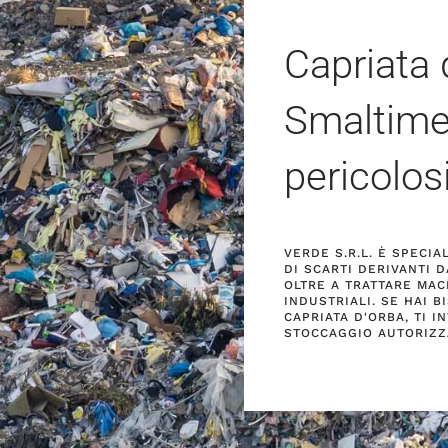
Capriata 
Smaltimen
pericolos
VERDE S.R.L. È SPECI
DI SCARTI DERIVANTI D
OLTRE A TRATTARE MACE
INDUSTRIALI. SE HAI B
CAPRIATA D'ORBA, TI I
STOCCAGGIO AUTORIZZ