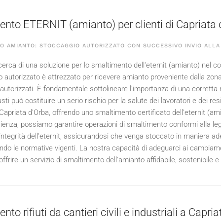
nto ETERNIT (amianto) per clienti di Capriata 
O AMIANTO: STOCCAGGIO AUTORIZZATO CON SUCCESSIVO INVIO ALLA 
icerca di una soluzione per lo smaltimento dell'eternit (amianto) nel c
o autorizzato è attrezzato per ricevere amianto proveniente dalla zona
autorizzati. È fondamentale sottolineare l'importanza di una corretta 
tusti può costituire un serio rischio per la salute dei lavoratori e dei r
i Capriata d'Orba, offrendo uno smaltimento certificato dell'eternit (a
enza, possiamo garantire operazioni di smaltimento conformi alla legge,
l'integrità dell'eternit, assicurandosi che venga stoccato in maniera ade
ndo le normative vigenti. La nostra capacità di adeguarci ai cambiament
ffrire un servizio di smaltimento dell'amianto affidabile, sostenibile e 
to rifiuti da cantieri civili e industriali a Capri