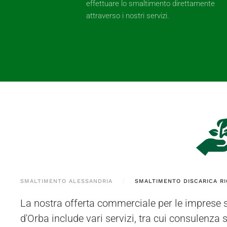
effettuare lo smaltimento direttamente
attraverso i nostri servizi.
SMALTIMENTO ALESSANDRIA
SMALTIMENTO DISCARICA RIC
La nostra offerta commerciale per le imprese s
nostro centro di stoccaggio autorizzato si 
d'Orba include vari servizi, tra cui consulenza 
Bottarone (PV). I materiali possono essere prel