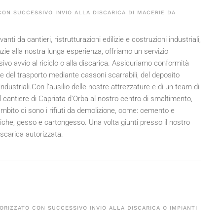
ON SUCCESSIVO INVIO ALLA DISCARICA DI MACERIE DA
anti da cantieri, ristrutturazioni edilizie e costruzioni industriali,
ie alla nostra lunga esperienza, offriamo un servizio
sivo avvio al riciclo o alla discarica. Assicuriamo conformità
re del trasporto mediante cassoni scarrabili, del deposito
ndustriali.Con l’ausilio delle nostre attrezzature e di un team di
al cantiere di Capriata d'Orba al nostro centro di smaltimento,
ambito ci sono i rifiuti da demolizione, come: cemento e
amiche, gesso e cartongesso. Una volta giunti presso il nostro
discarica autorizzata.
ORIZZATO CON SUCCESSIVO INVIO ALLA DISCARICA O IMPIANTI