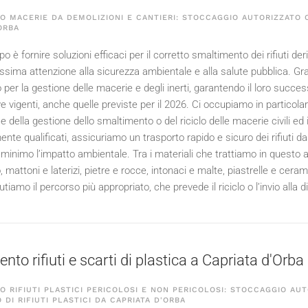
 MACERIE DA DEMOLIZIONI E CANTIERI: STOCCAGGIO AUTORIZZATO C
ORBA
o è fornire soluzioni efficaci per il corretto smaltimento dei rifiuti deriv
ima attenzione alla sicurezza ambientale e alla salute pubblica. Graz
 per la gestione delle macerie e degli inerti, garantendo il loro succes
e vigenti, anche quelle previste per il
2026
. Ci occupiamo in particola
della gestione dello smaltimento o del riciclo delle macerie civili ed i
ente qualificati, assicuriamo un trasporto rapido e sicuro dei rifiuti d
 minimo l’impatto ambientale. Tra i materiali che trattiamo in questo 
 mattoni e laterizi, pietre e rocce, intonaci e malte, piastrelle e cer
utiamo il percorso più appropriato, che prevede il riciclo o l’invio alla 
to rifiuti e scarti di plastica a Capriata d'Orba
 RIFIUTI PLASTICI PERICOLOSI E NON PERICOLOSI: STOCCAGGIO AUT
 DI RIFIUTI PLASTICI DA CAPRIATA D'ORBA