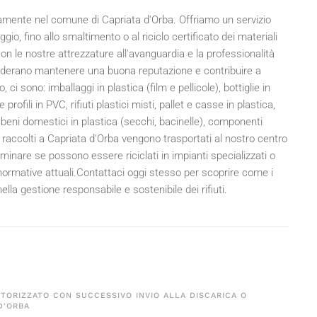
ivamente nel comune di Capriata d'Orba. Offriamo un servizio
io, fino allo smaltimento o al riciclo certificato dei materiali
. Con le nostre attrezzature all'avanguardia e la professionalità
esiderano mantenere una buona reputazione e contribuire a
o, ci sono: imballaggi in plastica (film e pellicole), bottiglie in
profili in PVC, rifiuti plastici misti, pallet e casse in plastica,
li, beni domestici in plastica (secchi, bacinelle), componenti
riali raccolti a Capriata d'Orba vengono trasportati al nostro centro
inare se possono essere riciclati in impianti specializzati o
normative attuali.Contattaci oggi stesso per scoprire come i
ella gestione responsabile e sostenibile dei rifiuti.
UTORIZZATO CON SUCCESSIVO INVIO ALLA DISCARICA O
D'ORBA