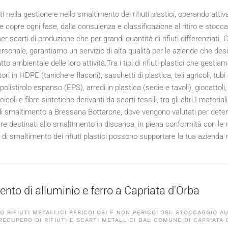
i nella gestione e nello smaltimento dei rifiuti plastici, operando att
copre ogni fase, dalla consulenza e classificazione al ritiro e stoccagg
 per scarti di produzione che per grandi quantità di rifiuti differenziati
ersonale, garantiamo un servizio di alta qualità per le aziende che d
tto ambientale delle loro attività.Tra i tipi di rifiuti plastici che gestiam
ri in HDPE (taniche e flaconi), sacchetti di plastica, teli agricoli, tubi e 
i, polistirolo espanso (EPS), arredi in plastica (sedie e tavoli), giocatto
veicoli e fibre sintetiche derivanti da scarti tessili, tra gli altri.I mate
di smaltimento a Bressana Bottarone, dove vengono valutati per determ
e destinati allo smaltimento in discarica, in piena conformità con le 
i di smaltimento dei rifiuti plastici possono supportare la tua azienda n
nto di alluminio e ferro a Capriata d'Orba
 RIFIUTI METALLICI PERICOLOSI E NON PERICOLOSI: STOCCAGGIO A
 RECUPERO DI RIFIUTI E SCARTI METALLICI DAL COMUNE DI CAPRIATA 