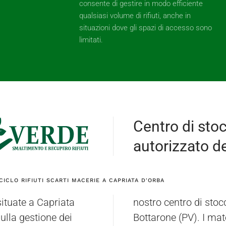
consente di gestire in modo efficiente
qualsiasi volume di rifiuti, anche in
situazioni dove gli spazi di accesso sono
limitati.
Centro di sto
autorizzato dei
ICLO RIFIUTI SCARTI MACERIE A CAPRIATA D'ORBA
ituate a Capriata
trova a Bressana
sulla gestione dei
evati da Capriata