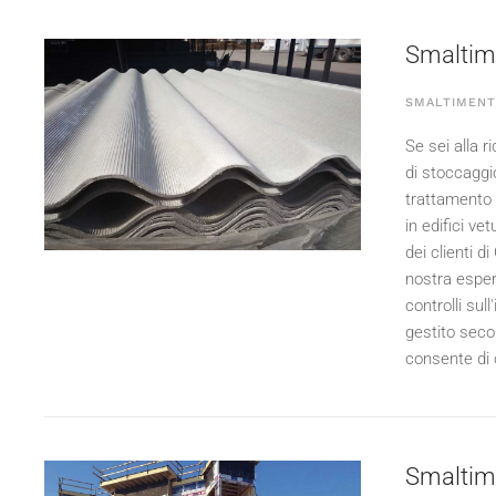
Smaltime
SMALTIMENT
Se sei alla r
di stoccaggi
trattamento 
in edifici ve
dei clienti d
nostra esperi
controlli sul
gestito seco
consente di o
Smaltimen