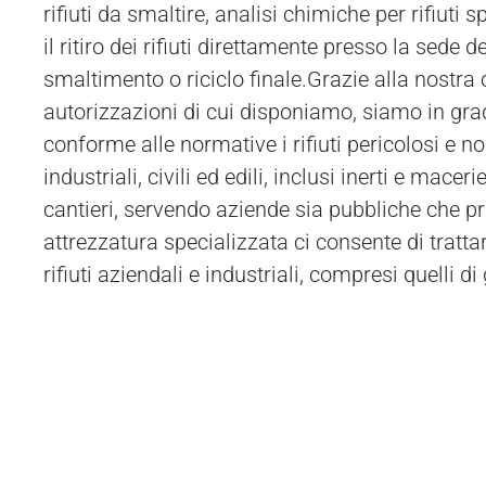
rifiuti da smaltire, analisi chimiche per rifiuti sp
d'Orba e zone limitrofe dai nostri operatori
il ritiro dei rifiuti direttamente presso la sede de
autorizzati per il trasporto, oppure i clienti
smaltimento o riciclo finale.Grazie alla nostra
autorizzazioni di cui disponiamo, siamo in gra
conforme alle normative i rifiuti pericolosi e no
industriali, civili ed edili, inclusi inerti e macer
cantieri, servendo aziende sia pubbliche che pr
attrezzatura specializzata ci consente di tratta
rifiuti aziendali e industriali, compresi quelli d