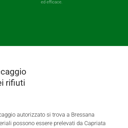
ed efficace.
ccaggio
 rifiuti