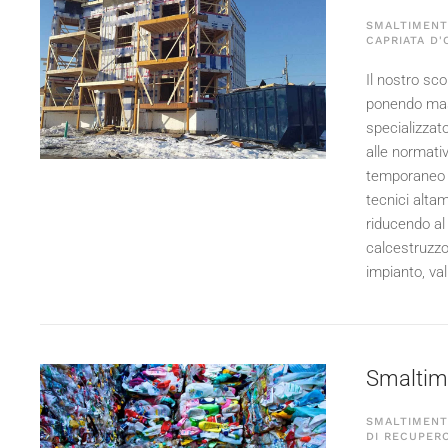
SMALTIMENTO
CAPRIATA D'
Il nostro scop
ponendo mass
specializzato
alle normativ
temporaneo e 
tecnici altam
riducendo al
calcestruzzo,
impianto, val
Smaltimen
SMALTIMENTO
DI RECUPERO