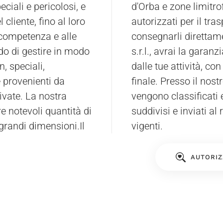
eciali e pericolosi, e
, utilizzando mezzi
l cliente, fino al loro
 possono decidere di
 competenza e alle
consegnarli direttam
do di gestire in modo
s.r.l., avrai la garanz
n, speciali,
dalle tue attività, co
ie provenienti da
finale. Presso il nostr
ivate. La nostra
vengono classificati e
re notevoli quantità di
suddivisi e inviati a
i grandi dimensioni.Il
vigenti.
AUTORIZ