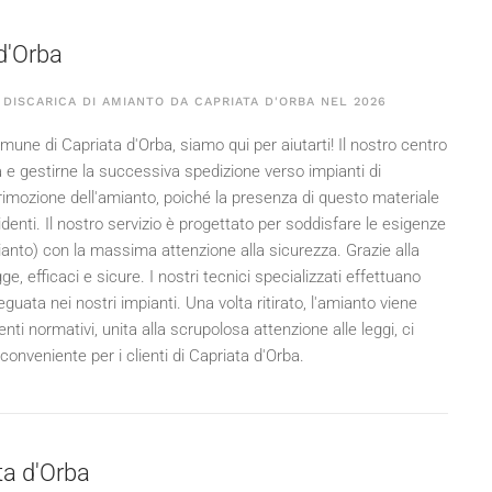
d'Orba
DISCARICA DI AMIANTO DA CAPRIATA D'ORBA NEL
2026
omune di Capriata d'Orba, siamo qui per aiutarti! Il nostro centro
 e gestirne la successiva spedizione verso impianti di
rimozione dell'amianto, poiché la presenza di questo materiale
esidenti. Il nostro servizio è progettato per soddisfare le esigenze
mianto) con la massima attenzione alla sicurezza. Grazie alla
 efficaci e sicure. I nostri tecnici specializzati effettuano
guata nei nostri impianti. Una volta ritirato, l'amianto viene
i normativi, unita alla scrupolosa attenzione alle leggi, ci
conveniente per i clienti di Capriata d'Orba.
ata d'Orba