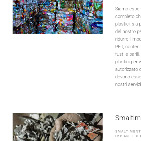
Siamo espert
completo che 
plastici, sia
del nostro p
ridurre l'impa
PET, contenito
fusti e baril
plastici per 
autorizzato 
devono esser
nostri serviz
Smaltime
SMALTIMENTO
IMPIANTI DI