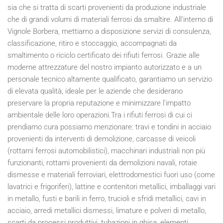
sia che si tratta di scarti provenienti da produzione industriale
che di grandi volumi di materiali ferrosi da smaltire. All'interno di
Vignole Borbera, mettiamo a disposizione servizi di consulenza,
classificazione, ritiro e stoccaggio, accompagnati da
smaltimento o riciclo certificato dei rifiuti ferrosi. Grazie alle
moderne attrezzature del nostro impianto autorizzato e a un
personale tecnico altamente qualificato, garantiamo un servizio
di elevata qualità, ideale per le aziende che desiderano
preservare la propria reputazione e minimizzare l'impatto
ambientale delle loro operazioni.Tra i rifiuti ferrosi di cui ci
prendiamo cura possiamo menzionare: travi e tondini in acciaio
provenienti da interventi di demolizione, carcasse di veicoli
(rottami ferrosi automobilistici), macchinari industriali non più
funzionanti, rottami provenienti da demolizioni navali, rotaie
dismesse e materiali ferroviari, elettrodomestici fuori uso (come
lavatrici e frigoriferi), lattine e contenitori metallici, imballaggi vari
in metallo, fusti e barili in ferro, trucioli e sfridi metallici, cavi in
acciaio, arredi metallici dismessi, limature e polveri di metallo,
scarti da processi produttivi, tubazioni in ghisa, elementi