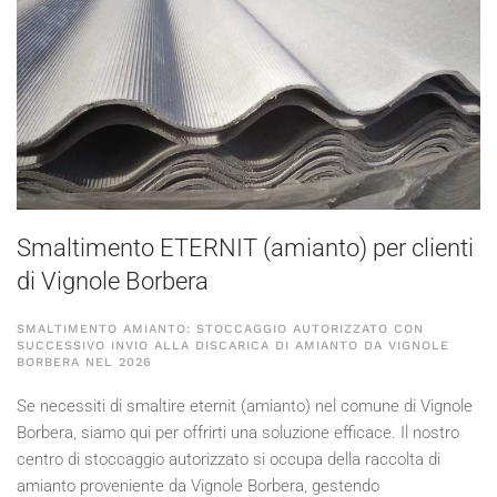
Smaltimento ETERNIT (amianto) per clienti
di Vignole Borbera
SMALTIMENTO AMIANTO: STOCCAGGIO AUTORIZZATO CON
SUCCESSIVO INVIO ALLA DISCARICA DI AMIANTO DA VIGNOLE
BORBERA NEL
2026
Se necessiti di smaltire eternit (amianto) nel comune di Vignole
Borbera, siamo qui per offrirti una soluzione efficace. Il nostro
centro di stoccaggio autorizzato si occupa della raccolta di
amianto proveniente da Vignole Borbera, gestendo