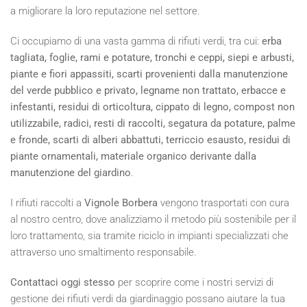
a migliorare la loro reputazione nel settore.
Ci occupiamo di una vasta gamma di rifiuti verdi, tra cui:
erba
tagliata, foglie, rami e potature, tronchi e ceppi, siepi e arbusti,
piante e fiori appassiti, scarti provenienti dalla manutenzione
del verde pubblico e privato, legname non trattato, erbacce e
infestanti, residui di orticoltura, cippato di legno, compost non
utilizzabile, radici, resti di raccolti, segatura da potature, palme
e fronde, scarti di alberi abbattuti, terriccio esausto, residui di
piante ornamentali, materiale organico derivante dalla
manutenzione del giardino
.
I rifiuti raccolti a
Vignole Borbera
vengono trasportati con cura
al nostro centro, dove analizziamo il metodo più sostenibile per il
loro trattamento, sia tramite riciclo in impianti specializzati che
attraverso uno smaltimento responsabile.
Contattaci oggi stesso
per scoprire come i nostri servizi di
gestione dei rifiuti verdi da giardinaggio possano aiutare la tua