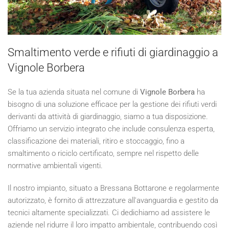
Smaltimento verde e rifiuti di giardinaggio a
Vignole Borbera
Se la tua azienda situata nel comune di
Vignole Borbera
ha
bisogno di una soluzione efficace per la gestione dei rifiuti verdi
derivanti da attività di giardinaggio, siamo a tua disposizione.
Offriamo un servizio integrato che include consulenza esperta,
classificazione dei materiali, ritiro e stoccaggio, fino a
smaltimento o riciclo certificato, sempre nel rispetto delle
normative ambientali vigenti.
Il nostro impianto, situato a Bressana Bottarone e regolarmente
autorizzato, è fornito di attrezzature all'avanguardia e gestito da
tecnici altamente specializzati. Ci dedichiamo ad assistere le
aziende nel ridurre il loro impatto ambientale, contribuendo così