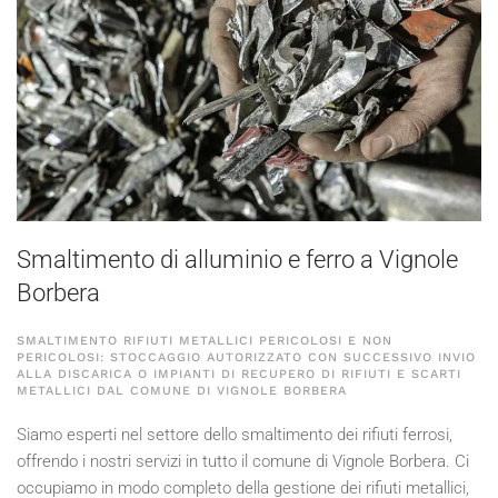
Smaltimento di alluminio e ferro a Vignole
Borbera
SMALTIMENTO RIFIUTI METALLICI PERICOLOSI E NON
PERICOLOSI: STOCCAGGIO AUTORIZZATO CON SUCCESSIVO INVIO
ALLA DISCARICA O IMPIANTI DI RECUPERO DI RIFIUTI E SCARTI
METALLICI DAL COMUNE DI VIGNOLE BORBERA
Siamo esperti nel settore dello smaltimento dei rifiuti ferrosi,
offrendo i nostri servizi in tutto il comune di Vignole Borbera. Ci
occupiamo in modo completo della gestione dei rifiuti metallici,