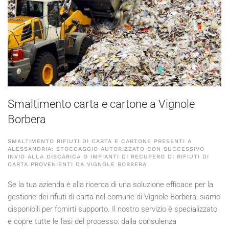
Smaltimento carta e cartone a Vignole
Borbera
SMALTIMENTO RIFIUTI DI CARTA E CARTONE PRESENTI A
ALESSANDRIA: STOCCAGGIO AUTORIZZATO CON SUCCESSIVO
INVIO ALLA DISCARICA O IMPIANTI DI RECUPERO DI RIFIUTI DI
CARTA PROVENIENTI DA VIGNOLE BORBERA
Se la tua azienda è alla ricerca di una soluzione efficace per la
gestione dei rifiuti di carta nel comune di Vignole Borbera, siamo
disponibili per fornirti supporto. Il nostro servizio è specializzato
e copre tutte le fasi del processo: dalla consulenza