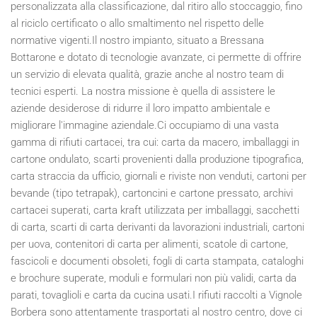
personalizzata alla classificazione, dal ritiro allo stoccaggio, fino
al riciclo certificato o allo smaltimento nel rispetto delle
normative vigenti.Il nostro impianto, situato a Bressana
Bottarone e dotato di tecnologie avanzate, ci permette di offrire
un servizio di elevata qualità, grazie anche al nostro team di
tecnici esperti. La nostra missione è quella di assistere le
aziende desiderose di ridurre il loro impatto ambientale e
migliorare l'immagine aziendale.Ci occupiamo di una vasta
gamma di rifiuti cartacei, tra cui: carta da macero, imballaggi in
cartone ondulato, scarti provenienti dalla produzione tipografica,
carta straccia da ufficio, giornali e riviste non venduti, cartoni per
bevande (tipo tetrapak), cartoncini e cartone pressato, archivi
cartacei superati, carta kraft utilizzata per imballaggi, sacchetti
di carta, scarti di carta derivanti da lavorazioni industriali, cartoni
per uova, contenitori di carta per alimenti, scatole di cartone,
fascicoli e documenti obsoleti, fogli di carta stampata, cataloghi
e brochure superate, moduli e formulari non più validi, carta da
parati, tovaglioli e carta da cucina usati.I rifiuti raccolti a Vignole
Borbera sono attentamente trasportati al nostro centro, dove ci