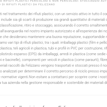
 RIFIUTI PLASTICI PERICOLOSI E NON PERICOLOSI: STOCCAGGIO AUT
 DI RIFIUTI PLASTICI DA FELIZZANO
 nel trattamento dei rifiuti plastici, con un servizio attivo in tutto il 
 include sia gli scarti di produzione sia grandi quantitativi di materia
lassificazione, ritiro e stoccaggio, assicurando il corretto smaltimento o 
all’avanguardia nel nostro impianto autorizzato e all'esperienza dei nost
de che desiderano mantenere una buona reputazione, supportandole nel
amo vari tipi di rifiuti plastici, tra i quali: imballaggi plastici (film e pe
lastica, teli agricoli in plastica, tubi e profili in PVC per costruzione, rif
polistirolo espanso (EPS) da imballaggi, arredi in plastica (come sedie e t
e bacinelle), componenti per veicoli in plastica (come paraurti), fibre si
eriali raccolti da Felizzano vengono trasportati e stoccati presso il 
 analizzati per determinare il corretto percorso di riciclo presso impi
e normative vigenti.Non esitare a contattarci per scoprire come i nostri
 tua azienda nella gestione responsabile e sostenibile dei materiali di