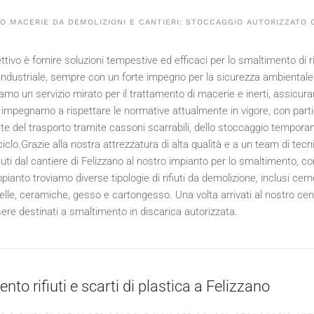
 MACERIE DA DEMOLIZIONI E CANTIERI: STOCCAGGIO AUTORIZZATO C
ettivo è fornire soluzioni tempestive ed efficaci per lo smaltimento di rifi
industriale, sempre con un forte impegno per la sicurezza ambientale 
iamo un servizio mirato per il trattamento di macerie e inerti, assicuran
i impegnamo a rispettare le normative attualmente in vigore, con partic
te del trasporto tramite cassoni scarrabili, dello stoccaggio temporan
iciclo.Grazie alla nostra attrezzatura di alta qualità e a un team di tec
fiuti dal cantiere di Felizzano al nostro impianto per lo smaltimento, co
pianto troviamo diverse tipologie di rifiuti da demolizione, inclusi ceme
elle, ceramiche, gesso e cartongesso. Una volta arrivati al nostro cent
re destinati a smaltimento in discarica autorizzata.
to rifiuti e scarti di plastica a Felizzano