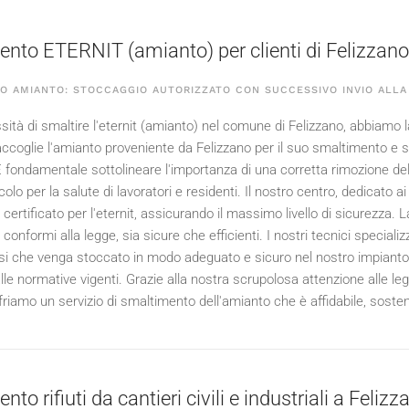
nto ETERNIT (amianto) per clienti di Felizzano
O AMIANTO: STOCCAGGIO AUTORIZZATO CON SUCCESSIVO INVIO ALLA
ità di smaltire l'eternit (amianto) nel comune di Felizzano, abbiamo la
accoglie l'amianto proveniente da Felizzano per il suo smaltimento e si
È fondamentale sottolineare l'importanza di una corretta rimozione dell
colo per la salute di lavoratori e residenti. Il nostro centro, dedicato ai
ertificato per l'eternit, assicurando il massimo livello di sicurezza. 
onformi alla legge, sia sicure che efficienti. I nostri tecnici specializz
i che venga stoccato in modo adeguato e sicuro nel nostro impianto. U
lle normative vigenti. Grazie alla nostra scrupolosa attenzione alle le
friamo un servizio di smaltimento dell'amianto che è affidabile, sosteni
to rifiuti da cantieri civili e industriali a Felizz