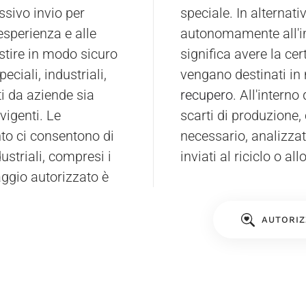
ssivo invio per
essere inviato
esperienza e alle
autonomamente all'im
stire in modo sicuro
significa avere la cert
peciali, industriali,
vengano destinati in
nti da aziende sia
recupero
. All'interno
vigenti. Le
scarti di produzione,
nto ci consentono di
necessario, analizza
dustriali, compresi i
inviati al riciclo o al
aggio autorizzato è
AUTORIZ