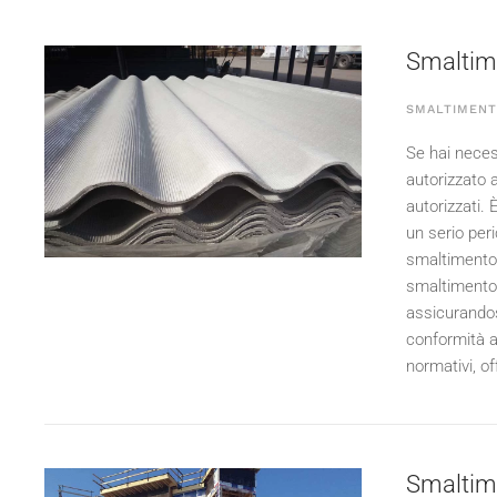
Smaltime
SMALTIMENT
Se hai necess
autorizzato 
autorizzati. 
un serio peri
smaltimento c
smaltimento c
assicurandos
conformità a
normativi, of
Smaltimen