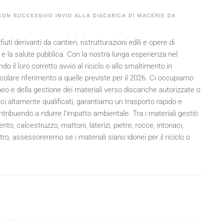
ON SUCCESSIVO INVIO ALLA DISCARICA DI MACERIE DA
uti derivanti da cantieri, ristrutturazioni edili e opere di
e la salute pubblica. Con la nostra lunga esperienza nel
do il loro corretto avvio al riciclo o allo smaltimento in
olare riferimento a quelle previste per il
2026
. Ci occupiamo
eo e della gestione dei materiali verso discariche autorizzate o
nici altamente qualificati, garantiamo un trasporto rapido e
ntribuendo a ridurre l'impatto ambientale. Tra i materiali gestiti
nto, calcestruzzo, mattoni, laterizi, pietre, rocce, intonaci,
ro, assessoreremo se i materiali siano idonei per il riciclo o