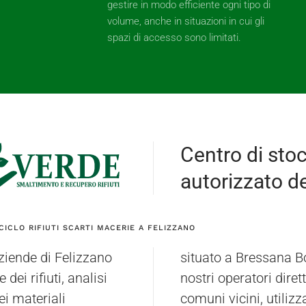
gestire in modo efficiente ogni tipo di
volume, anche in situazioni in cui gli
spazi di accesso sono limitati.
Centro di sto
autorizzato dei
CICLO RIFIUTI SCARTI MACERIE A FELIZZANO
ziende di Felizzano
o essere ritirati dai
ei rifiuti, analisi
te a Felizzano e nei
dei materiali
il trasporto