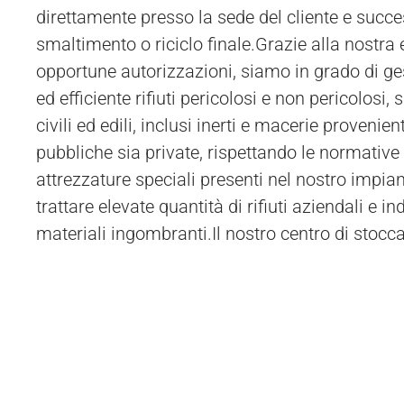
direttamente presso la sede del cliente e succe
speciale. In alternativa, il materiale può 
smaltimento o riciclo finale.Grazie alla nostra 
opportune autorizzazioni, siamo in grado di ge
ed efficiente rifiuti pericolosi e non pericolosi, s
civili ed edili, inclusi inerti e macerie provenie
pubbliche sia private, rispettando le normative 
attrezzature speciali presenti nel nostro impia
trattare elevate quantità di rifiuti aziendali e in
materiali ingombranti.Il nostro centro di stocc