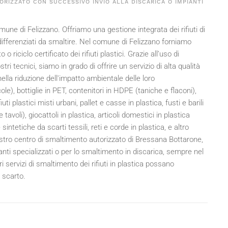
ORIZZATO CON SUCCESSIVO INVIO ALLA DISCARICA O IMPIANTI
comune di Felizzano. Offriamo una gestione integrata dei rifiuti di
li differenziati da smaltire. Nel comune di Felizzano forniamo
riciclo certificato dei rifiuti plastici. Grazie all’uso di
ri tecnici, siamo in grado di offrire un servizio di alta qualità
la riduzione dell'impatto ambientale delle loro
llicole), bottiglie in PET, contenitori in HDPE (taniche e flaconi),
iuti plastici misti urbani, pallet e casse in plastica, fusti e barili
avoli), giocattoli in plastica, articoli domestici in plastica
ntetiche da scarti tessili, reti e corde in plastica, e altro
nostro centro di smaltimento autorizzato di Bressana Bottarone,
anti specializzati o per lo smaltimento in discarica, sempre nel
 servizi di smaltimento dei rifiuti in plastica possano
 scarto.