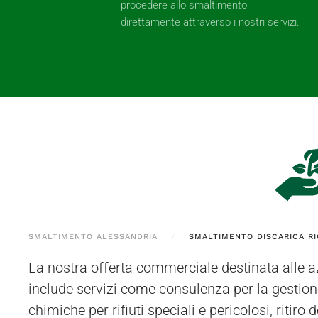
procedere allo smaltimento
direttamente attraverso i nostri servizi.
SMALTIMENTO ALESSANDRIA
SMALTIMENTO DISCARICA RI
La nostra offerta commerciale destinata alle a
situato a Bressana Bottarone (PV). I rifiuti posson
include servizi come consulenza per la gestione d
nostri operatori direttamente dalla sede del clien
chimiche per rifiuti speciali e pericolosi, ritiro 
comuni vicini, utilizzando mezzi autorizzati per 