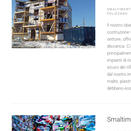
SMALTIMENTO
FELIZZANO
Il nostro obi
costruzione 
settore, offr
discarica. C
principalmen
impianti di r
sicuro dei ri
dal nostro im
malte, piastr
debbano esse
Smaltimen