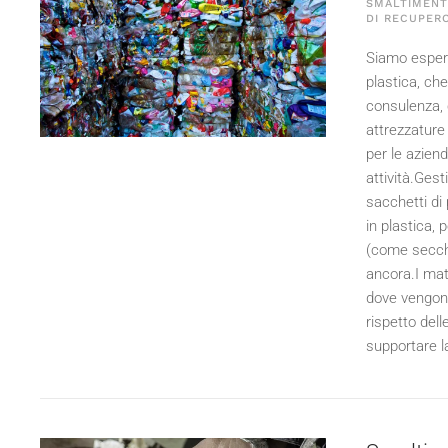
SMALTIMENTO
DI RECUPERO
Siamo esperti
plastica, che
consulenza, c
attrezzature 
per le azien
attività.Gesti
sacchetti di p
in plastica, 
(come secchi 
ancora.I mat
dove vengono
rispetto dell
supportare la