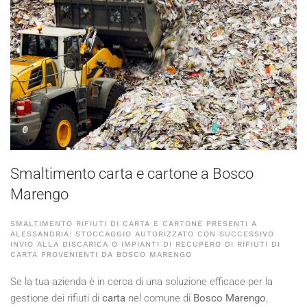
Smaltimento carta e cartone a Bosco
Marengo
SMALTIMENTO RIFIUTI DI CARTA E CARTONE PRESENTI A
ALESSANDRIA: STOCCAGGIO AUTORIZZATO CON SUCCESSIVO
INVIO ALLA DISCARICA O IMPIANTI DI RECUPERO DI RIFIUTI DI
CARTA PROVENIENTI DA BOSCO MARENGO
Se la tua azienda è in cerca di una soluzione efficace per la
gestione dei rifiuti di
carta
nel comune di
Bosco Marengo
,