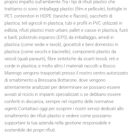
proprio impatto sull'ambiente.Tra i tipi di rifiuti plastici che
trattiamo ci sono: imballaggi plastici (film e pellicole), bottiglie in
PET, contenitori in HDPE (taniche e flaconi), sacchetti di
plastica, teli agricoli in plastica, tubi e profili in PVC utilizzati in
edilizia, rifiuti plastici misti urbani, pallet e casse in plastica, fusti
e barili, polistirolo espanso (EPS) da imballaggio, arredi in
plastica (come sedie e tavoli), giocattoli e beni domestici in
plastica (come secchi e bacinelle), componenti plastici da
veicoli (quali paraurti), fibre sintetiche da scarti tessili, reti e
corde in plastica, e molto altro.I materiali raccolti a Bosco
Marengo vengono trasportati presso il nostro centro autorizzato
di smaltimento a Bressana Bottarone, dove vengono
attentamente analizzati per determinare se possano essere
avviati al riciclo in impianti specializzati o se debbano essere
conferiti in discarica, sempre nel rispetto delle normative
vigenti.Contattaci oggi per scoprire i nostri servizi dedicati allo
smaltimento dei rifiuti plastici e vedere come possiamo
supportare la tua azienda nella gestione responsabile e
sostenibile dei propri rifiuti.