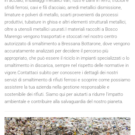
in acciaio, imballaggi metallici vari, fusti e barili in ferro, trucioli e
sfridi ferrosi, cavi e fili d'acciaio, arredi metallici dismissione,
limature e polveri di metallo, scarti provenienti da processi
produttivi, tubature in ghisa e altri elementi strutturali metallici,
oltre a utensili metallici usurati.I materiali raccolti a Bosco
Marengo vengono trasportati e stoccati nel nostro centro
autorizzato di smaltimento a Bressana Bottarone, dove vengono
accuratamente analizzati per decidere il percorso più
appropriato, che può essere il riciclo in impianti specializzati o lo
smaltimento in discarica, sempre nel rispetto delle normative in
vigore.Contattaci subito per conoscere i dettagli dei nostri
servizi di smaltimento di rifiuti ferrosi e scoprire come possiamo
assistere la tua azienda nella gestione responsabile e
sostenibile dei rifiuti. Siamo qui per aiutarti a ridurre l'impatto
ambientale e contribuire alla salvaguardia del nostro pianeta.