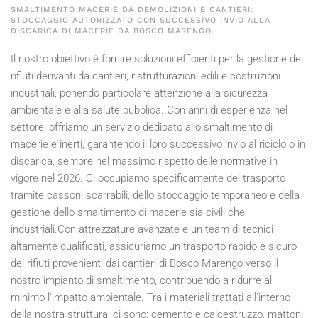
SMALTIMENTO MACERIE DA DEMOLIZIONI E CANTIERI:
STOCCAGGIO AUTORIZZATO CON SUCCESSIVO INVIO ALLA
DISCARICA DI MACERIE DA BOSCO MARENGO
Il nostro obiettivo è fornire soluzioni efficienti per la gestione dei
rifiuti derivanti da cantieri, ristrutturazioni edili e costruzioni
industriali, ponendo particolare attenzione alla sicurezza
ambientale e alla salute pubblica. Con anni di esperienza nel
settore, offriamo un servizio dedicato allo smaltimento di
macerie e inerti, garantendo il loro successivo invio al riciclo o in
discarica, sempre nel massimo rispetto delle normative in
vigore nel
2026
. Ci occupiamo specificamente del trasporto
tramite cassoni scarrabili, dello stoccaggio temporaneo e della
gestione dello smaltimento di macerie sia civili che
industriali.Con attrezzature avanzate e un team di tecnici
altamente qualificati, assicuriamo un trasporto rapido e sicuro
dei rifiuti provenienti dai cantieri di Bosco Marengo verso il
nostro impianto di smaltimento, contribuendo a ridurre al
minimo l'impatto ambientale. Tra i materiali trattati all'interno
della nostra struttura, ci sono: cemento e calcestruzzo, mattoni