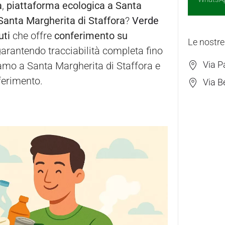
a
,
piattaforma ecologica a Santa
Santa Margherita di Staffora
?
Verde
uti
che offre
conferimento su
Le nostre
garantendo tracciabilità completa fino
Via P
amo a Santa Margherita di Staffora e
ferimento.
Via B