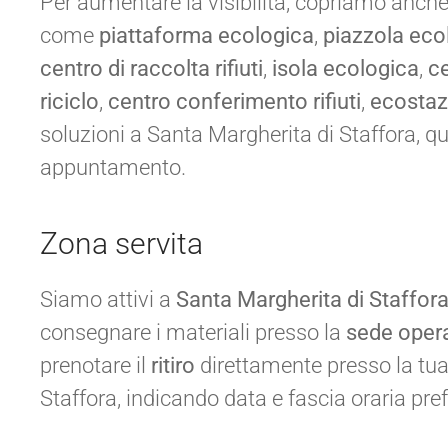
Per aumentare la visibilità, copriamo anche l
come
piattaforma ecologica
,
piazzola eco
centro di raccolta rifiuti
,
isola ecologica
,
ce
riciclo
,
centro conferimento rifiuti
,
ecostaz
soluzioni a Santa Margherita di Staffora, qu
appuntamento.
Zona servita
Siamo attivi a
Santa Margherita di Staffor
consegnare i materiali presso la
sede opera
prenotare il
ritiro
direttamente presso la tua
Staffora, indicando data e fascia oraria pref