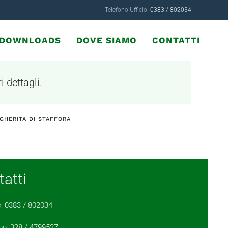
Telefono Ufficio:
0383 / 802034
& DOWNLOADS
DOVE SIAMO
CONTATTI
i dettagli.
GHERITA DI STAFFORA
atti
o:
0383 / 802034
pp:
328 / 4799537