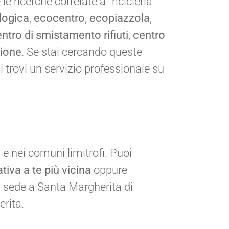
e ricerche correlate a “ricicleria”
logica
,
ecocentro
,
ecopiazzola
,
ntro di smistamento rifiuti
,
centro
ione
. Se stai cercando queste
i trovi un servizio professionale su
a
e nei comuni limitrofi. Puoi
tiva a te più vicina
oppure
 sede a Santa Margherita di
erita.