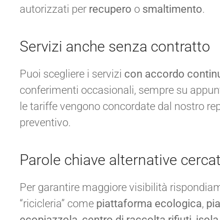
autorizzati per
recupero
o
smaltimento
.
Servizi anche senza contratto
Puoi scegliere i servizi
con accordo contin
conferimenti occasionali, sempre su appun
le tariffe vengono concordate dal nostro 
preventivo.
Parole chiave alternative cerca
Per garantire maggiore visibilità rispondiam
“ricicleria” come
piattaforma ecologica
,
pi
ecopiazzola
,
centro di raccolta rifiuti
,
isola