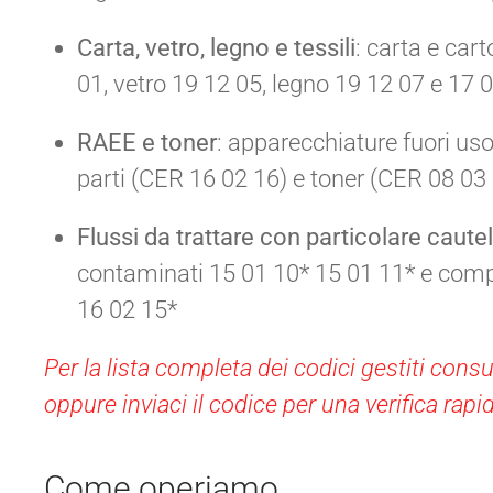
Carta, vetro, legno e tessili
: carta e car
01, vetro 19 12 05, legno 19 12 07 e 17 02 
RAEE e toner
: apparecchiature fuori us
parti (CER 16 02 16) e toner (CER 08 03 
Flussi da trattare con particolare caute
contaminati 15 01 10* 15 01 11* e com
16 02 15*
Per la lista completa dei codici gestiti con
oppure inviaci il codice per una verifica rapi
Come operiamo