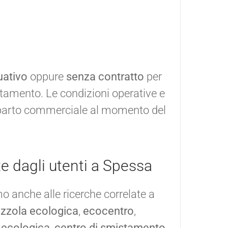
uativo
oppure
senza contratto
per
tamento. Le condizioni operative e
reparto commerciale al momento del
te dagli utenti a Spessa
o anche alle ricerche correlate a
azzola ecologica
,
ecocentro
,
 ecologica
,
centro di smistamento