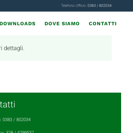
Telefono Ufficio:
0383 / 802034
& DOWNLOADS
DOVE SIAMO
CONTATTI
i dettagli.
atti
o:
0383 / 802034
pp:
328 / 4799537