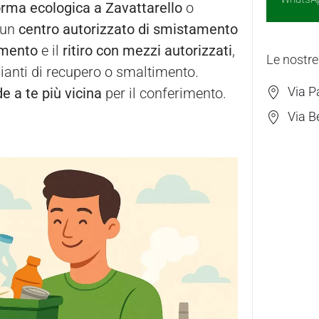
orma ecologica a Zavattarello
o
 un
centro autorizzato di smistamento
amento
e il
ritiro con mezzi autorizzati
,
Le nostre
pianti di recupero o smaltimento.
Via P
e a te più vicina
per il conferimento.
Via B