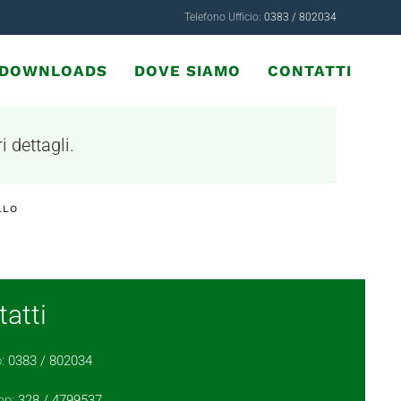
Telefono Ufficio:
0383 / 802034
& DOWNLOADS
DOVE SIAMO
CONTATTI
i dettagli.
LLO
atti
o:
0383 / 802034
pp:
328 / 4799537