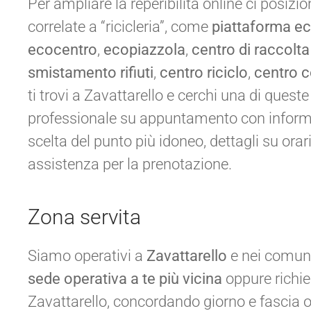
Per ampliare la reperibilità online ci posiz
correlate a “ricicleria”, come
piattaforma e
ecocentro
,
ecopiazzola
,
centro di raccolta r
smistamento rifiuti
,
centro riciclo
,
centro c
ti trovi a Zavattarello e cerchi una di quest
professionale su appuntamento con informa
scelta del punto più idoneo, dettagli su ora
assistenza per la prenotazione.
Zona servita
Siamo operativi a
Zavattarello
e nei comuni l
sede operativa a te più vicina
oppure richie
Zavattarello, concordando giorno e fascia o