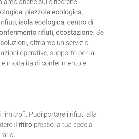
ioniamo anche sulle ricerche
cologica
,
piazzola ecologica
,
ifiuti
,
isola ecologica
,
centro di
onferimento rifiuti
,
ecostazione
. Se
e soluzioni, offriamo un servizio
zioni operative, supporto per la
ri e modalità di conferimento e
imitrofi. Puoi portare i rifiuti alla
dere il
ritiro
presso la tua sede a
raria.