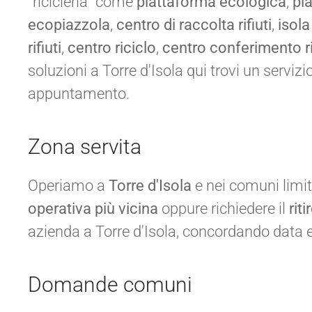
“ricicleria” come
piattaforma ecologica
,
pi
ecopiazzola
,
centro di raccolta rifiuti
,
isola
rifiuti
,
centro riciclo
,
centro conferimento ri
soluzioni a Torre d'Isola qui trovi un serviz
appuntamento.
Zona servita
Operiamo a
Torre d'Isola
e nei comuni limitro
operativa più vicina
oppure richiedere il
riti
azienda a Torre d'Isola, concordando data 
Domande comuni