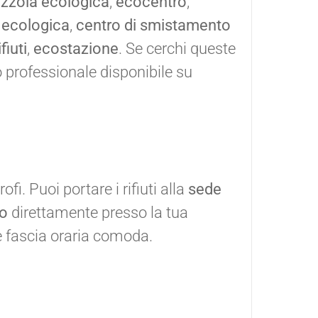
azzola ecologica
,
ecocentro
,
 ecologica
,
centro di smistamento
fiuti
,
ecostazione
. Se cerchi queste
io professionale disponibile su
fi. Puoi portare i rifiuti alla
sede
ro
direttamente presso la tua
e fascia oraria comoda.