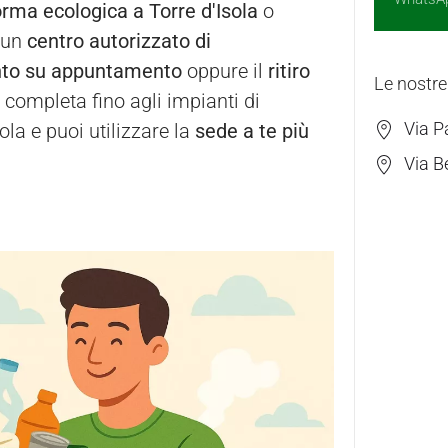
orma ecologica a Torre d'Isola
o
 un
centro autorizzato di
nto su appuntamento
oppure il
ritiro
Le nostre
à completa fino agli impianti di
Via P
la e puoi utilizzare la
sede a te più
Via B