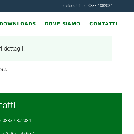
Telefono Ufficio:
0383 / 802034
& DOWNLOADS
DOVE SIAMO
CONTATTI
i dettagli.
SOLA
atti
o:
0383 / 802034
pp:
328 / 4799537