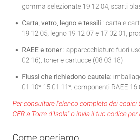
gomma selezionate 19 12 04, scarti plast
Carta, vetro, legno e tessili
: carta e car
19 12 05, legno 19 12 07 e 17 02 01, prod
RAEE e toner
: apparecchiature fuori us
02 16), toner e cartucce (08 03 18)
Flussi che richiedono cautela
: imballa
01 10* 15 01 11*, componenti RAEE 16 
Per consultare l'elenco completo dei codici C
CER a Torre d'Isola” o invia il tuo codice per
Come operiamo