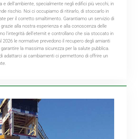
 e dell'ambiente, specialmente negli edifici più vecchi, in
e rischio. Noi ci occupiamo di ritirarlo, di stoccarlo in
te per il corretto smaltimento. Garantiamo un servizio di
 grazie alla nostra esperienza e alla conoscenza delle
no l'integrità dell'eternit e controllano che sia stoccato in
al
2026
le normative prevedono il recupero degli amianti
e e garantire la massima sicurezza per la salute pubblica.
di adattarci ai cambiamenti ci permettono di offrire un
nte.