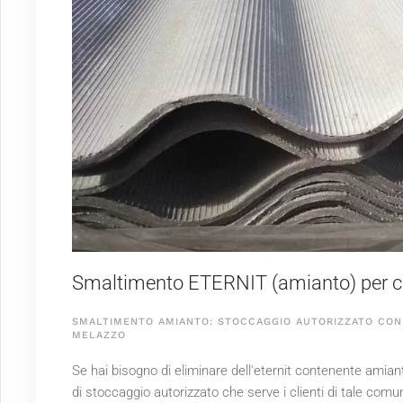
Smaltimento ETERNIT (amianto) per cl
SMALTIMENTO AMIANTO: STOCCAGGIO AUTORIZZATO CON 
MELAZZO
Se hai bisogno di eliminare dell'eternit contenente amia
di stoccaggio autorizzato che serve i clienti di tale com