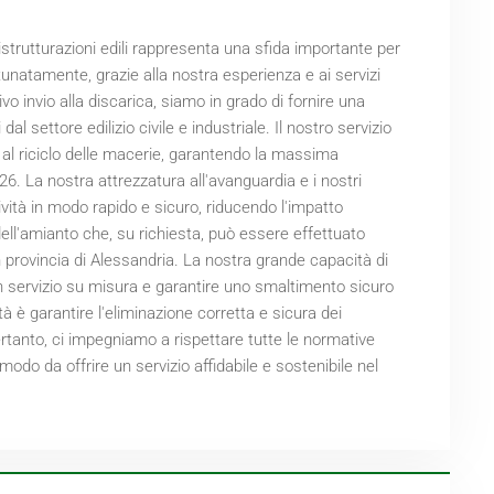
 ristrutturazioni edili rappresenta una sfida importante per
tunatamente, grazie alla nostra esperienza e ai servizi
vo invio alla discarica, siamo in grado di fornire una
dal settore edilizio civile e industriale. Il nostro servizio
a o al riciclo delle macerie, garantendo la massima
26
. La nostra attrezzatura all'avanguardia e i nostri
ività in modo rapido e sicuro, riducendo l'impatto
dell'amianto che, su richiesta, può essere effettuato
n provincia di Alessandria. La nostra grande capacità di
 un servizio su misura e garantire uno smaltimento sicuro
tà è garantire l'eliminazione corretta e sicura dei
ertanto, ci impegniamo a rispettare tutte le normative
 modo da offrire un servizio affidabile e sostenibile nel