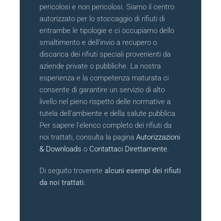
pericolosi e non pericolosi. Siamo il centro
autorizzato per lo stoccaggio di rifiuti di
entrambe le tipologie e ci occupiamo dello
smaltimento e dell'invio a recupero o
discarica dei rifiuti speciali provenienti da
aziende private o pubbliche. La nostra
esperienza e la competenza maturata ci
consente di garantire un servizio di alto
livello nel pieno rispetto delle normative a
tutela dell'ambiente e della salute pubblica.
Per sapere l'elenco completo dei rifiuti da
noi trattati, consulta la pagina
Autorizzazioni
& Downloads
o
Contattaci Direttamente
.
Di seguito troverete
alcuni esempi dei rifiuti
da noi trattati.