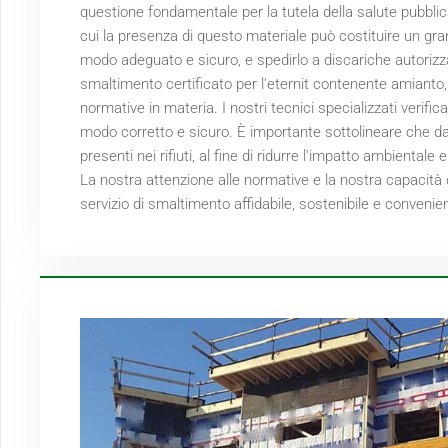
questione fondamentale per la tutela della salute pubblica
cui la presenza di questo materiale può costituire un grand
modo adeguato e sicuro, e spedirlo a discariche autorizza
smaltimento certificato per l'eternit contenente amianto,
normative in materia. I nostri tecnici specializzati verifica
modo corretto e sicuro. È importante sottolineare che d
presenti nei rifiuti, al fine di ridurre l'impatto ambiental
La nostra attenzione alle normative e la nostra capacità 
servizio di smaltimento affidabile, sostenibile e convenie