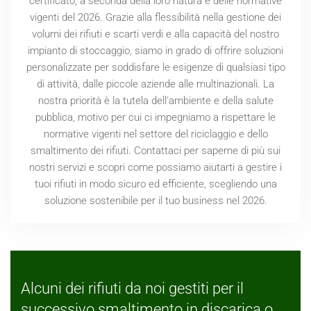
certificato, a seconda della loro natura e delle normative
vigenti del
2026
. Grazie alla flessibilità nella gestione dei
volumi dei rifiuti e scarti verdi e alla capacità del nostro
impianto di stoccaggio, siamo in grado di offrire soluzioni
personalizzate per soddisfare le esigenze di qualsiasi tipo
di attività, dalle piccole aziende alle multinazionali. La
nostra priorità è la tutela dell'ambiente e della salute
pubblica, motivo per cui ci impegniamo a rispettare le
normative vigenti nel settore del riciclaggio e dello
smaltimento dei rifiuti. Contattaci per saperne di più sui
nostri servizi e scopri come possiamo aiutarti a gestire i
tuoi rifiuti in modo sicuro ed efficiente, scegliendo una
soluzione sostenibile per il tuo business nel
2026
.
Alcuni dei rifiuti da noi gestiti per il
successivo smaltimento in discarica o