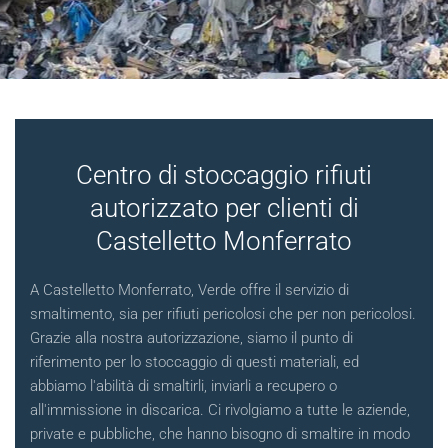
Centro di stoccaggio rifiuti
autorizzato per clienti di
Castelletto Monferrato
A Castelletto Monferrato, Verde offre il servizio di
smaltimento, sia per rifiuti pericolosi che per non pericolosi.
Grazie alla nostra autorizzazione, siamo il punto di
riferimento per lo stoccaggio di questi materiali, ed
abbiamo l'abilità di smaltirli, inviarli a recupero o
all'immissione in discarica. Ci rivolgiamo a tutte le aziende,
private e pubbliche, che hanno bisogno di smaltire in modo