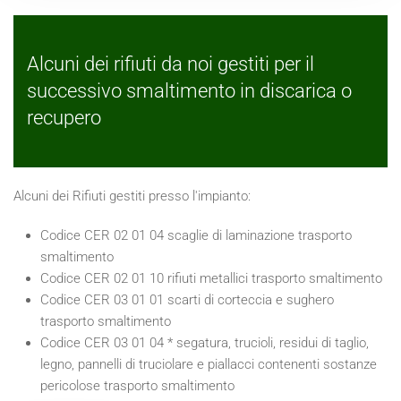
Alcuni dei rifiuti da noi gestiti per il
successivo smaltimento in discarica o
recupero
Alcuni dei Rifiuti gestiti presso l'impianto:
Codice CER 02 01 04 scaglie di laminazione trasporto
smaltimento
Codice CER 02 01 10 rifiuti metallici trasporto smaltimento
Codice CER 03 01 01 scarti di corteccia e sughero
trasporto smaltimento
Codice CER 03 01 04 * segatura, trucioli, residui di taglio,
legno, pannelli di truciolare e piallacci contenenti sostanze
pericolose trasporto smaltimento