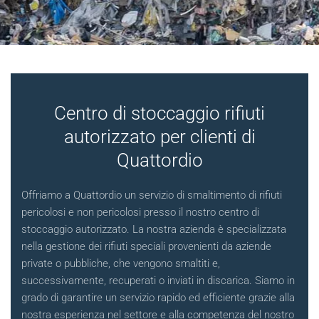
Centro di stoccaggio rifiuti
autorizzato per clienti di
Quattordio
Offriamo a Quattordio un servizio di smaltimento di rifiuti
pericolosi e non pericolosi presso il nostro centro di
stoccaggio autorizzato. La nostra azienda è specializzata
nella gestione dei rifiuti speciali provenienti da aziende
private o pubbliche, che vengono smaltiti e,
successivamente, recuperati o inviati in discarica. Siamo in
grado di garantire un servizio rapido ed efficiente grazie alla
nostra esperienza nel settore e alla competenza del nostro