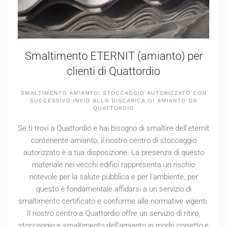
Smaltimento ETERNIT (amianto) per
clienti di Quattordio
SMALTIMENTO AMIANTO: STOCCAGGIO AUTORIZZATO CON
SUCCESSIVO INVIO ALLA DISCARICA DI AMIANTO DA
QUATTORDIO
Se ti trovi a Quattordio e hai bisogno di smaltire dell'eternit
contenente amianto, il nostro centro di stoccaggio
autorizzato è a tua disposizione. La presenza di questo
materiale nei vecchi edifici rappresenta un rischio
notevole per la salute pubblica e per l'ambiente, per
questo è fondamentale affidarsi a un servizio di
smaltimento certificato e conforme alle normative vigenti.
Il nostro centro a Quattordio offre un servizio di ritiro,
stoccaggio e smaltimento dell'amianto in modo corretto e