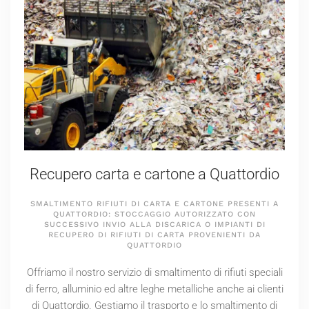
Recupero carta e cartone a Quattordio
SMALTIMENTO RIFIUTI DI CARTA E CARTONE PRESENTI A
QUATTORDIO: STOCCAGGIO AUTORIZZATO CON
SUCCESSIVO INVIO ALLA DISCARICA O IMPIANTI DI
RECUPERO DI RIFIUTI DI CARTA PROVENIENTI DA
QUATTORDIO
Offriamo il nostro servizio di smaltimento di rifiuti speciali
di ferro, alluminio ed altre leghe metalliche anche ai clienti
di Quattordio. Gestiamo il trasporto e lo smaltimento di